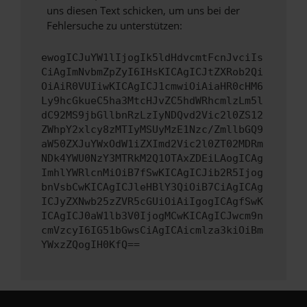
uns diesen Text schicken, um uns bei der
Fehlersuche zu unterstützen:
ewogICJuYW1lIjogIk5ldHdvcmtFcnJvciIs
CiAgImNvbmZpZyI6IHsKICAgICJtZXRob2Qi
OiAiR0VUIiwKICAgICJ1cmwiOiAiaHR0cHM6
Ly9hcGkueC5ha3MtcHJvZC5hdWRhcmlzLm5l
dC92MS9jbGllbnRzLzIyNDQvd2Vic2l0ZS12
ZWhpY2xlcy8zMTIyMSUyMzE1Nzc/ZmllbGQ9
aW50ZXJuYWxOdW1iZXImd2Vic2l0ZT02MDRm
NDk4YWU0NzY3MTRkM2Q1OTAxZDEiLAogICAg
ImhlYWRlcnMiOiB7fSwKICAgICJib2R5Ijog
bnVsbCwKICAgICJleHBlY3QiOiB7CiAgICAg
ICJyZXNwb25zZVR5cGUiOiAiIgogICAgfSwK
ICAgICJ0aW1lb3V0IjogMCwKICAgICJwcm9n
cmVzcyI6IG51bGwsCiAgICAicmlza3kiOiBm
YWxzZQogIH0KfQ==