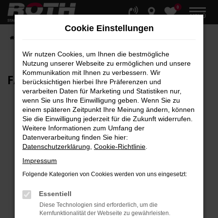
0
Zum
MENÜ
Hauptinhalt
Cookie Einstellungen
springen
Startseite
Fahrzeuge
Fahrzeugbestand
Wir nutzen Cookies, um Ihnen die bestmögliche
Nutzung unserer Webseite zu ermöglichen und unsere
Kommunikation mit Ihnen zu verbessern. Wir
FAHRZEUG-
SHOWROOM
berücksichtigen hierbei Ihre Präferenzen und
verarbeiten Daten für Marketing und Statistiken nur,
wenn Sie uns Ihre Einwilligung geben. Wenn Sie zu
einem späteren Zeitpunkt Ihre Meinung ändern, können
Sie die Einwilligung jederzeit für die Zukunft widerrufen.
Fehler: Network Error
Weitere Informationen zum Umfang der
Datenverarbeitung finden Sie hier:
Beim Laden ist ein Fehler aufgetreten.
Datenschutzerklärung
,
Cookie-Richtlinie
.
Hier sind ein paar Tipps, die dir helfen können:
Impressum
Überprüfe deine Firewall und deine
Folgende Kategorien von Cookies werden von uns eingesetzt:
Internetverbindung.
Laden andere Webseiten, zum Beispiel deine
Essentiell
Suchmaschine?
Diese Technologien sind erforderlich, um die
Kernfunktionalität der Webseite zu gewährleisten.