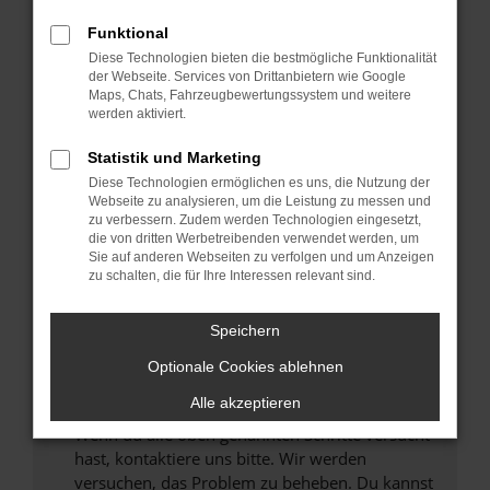
Prüfe deine Browsererweiterungen.
Manche Erweiterungen, wie Werbeblocker,
Funktional
können das Laden bestimmter Seiten
Diese Technologien bieten die bestmögliche Funktionalität
verhindern. Funktioniert die Seite in einem
der Webseite. Services von Drittanbietern wie Google
anderen Browser oder in einem privaten
Maps, Chats, Fahrzeugbewertungssystem und weitere
werden aktiviert.
Fenster?
Starte dein Gerät neu.
Statistik und Marketing
Das kann manchmal helfen, vorübergehende
Diese Technologien ermöglichen es uns, die Nutzung der
Probleme zu beheben.
Webseite zu analysieren, um die Leistung zu messen und
zu verbessern. Zudem werden Technologien eingesetzt,
Stelle sicher, dass dein Browser und dein
die von dritten Werbetreibenden verwendet werden, um
Betriebssystem auf dem neuesten Stand
Sie auf anderen Webseiten zu verfolgen und um Anzeigen
zu schalten, die für Ihre Interessen relevant sind.
sind.
Veraltete Software birgt nicht nur ein
Sicherheitsrisiko, sondern kann auch dazu
Speichern
führen, dass bestimmte Funktionen nicht mehr
Optionale Cookies ablehnen
unterstützt werden.
Alle akzeptieren
Wende dich an den Webseitenbetreiber.
Wenn du alle oben genannten Schritte versucht
hast, kontaktiere uns bitte. Wir werden
versuchen, das Problem zu beheben. Du kannst