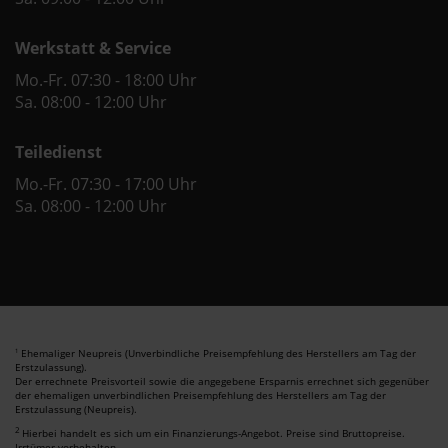
Werkstatt & Service
Mo.-Fr. 07:30 - 18:00 Uhr
Sa. 08:00 - 12:00 Uhr
Teiledienst
Mo.-Fr. 07:30 - 17:00 Uhr
Sa. 08:00 - 12:00 Uhr
Ehemaliger Neupreis (Unverbindliche Preisempfehlung des Herstellers am Tag der
1
Erstzulassung).
Der errechnete Preisvorteil sowie die angegebene Ersparnis errechnet sich gegenüber
der ehemaligen unverbindlichen Preisempfehlung des Herstellers am Tag der
Erstzulassung (Neupreis).
2
Hierbei handelt es sich um ein Finanzierungs-Angebot. Preise sind Bruttopreise.
Irrtümer vorbehalten.