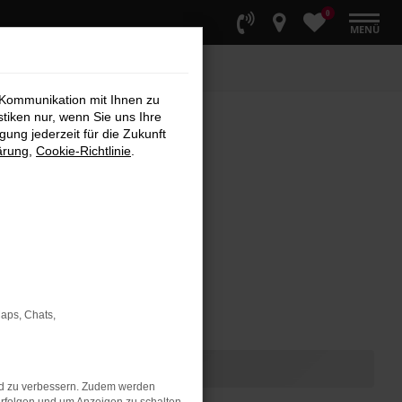
0
MENÜ
 Kommunikation mit Ihnen zu
stiken nur, wenn Sie uns Ihre
ung jederzeit für die Zukunft
ärung
,
Cookie-Richtlinie
.
Maps, Chats,
nd zu verbessern. Zudem werden