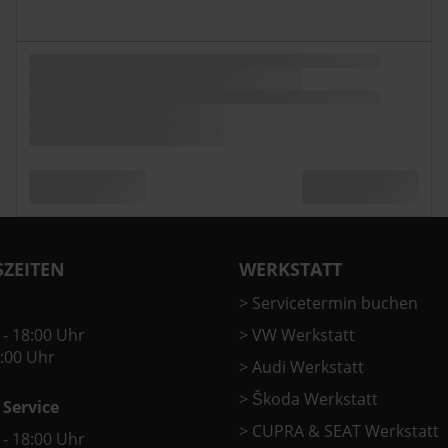
ZEITEN
WERKSTATT
>
Servicetermin buchen
 - 18:00 Uhr
>
VW Werkstatt
2:00 Uhr
>
Audi Werkstatt
>
Škoda Werkstatt
 Service
>
CUPRA & SEAT Werkstatt
 - 18:00 Uhr