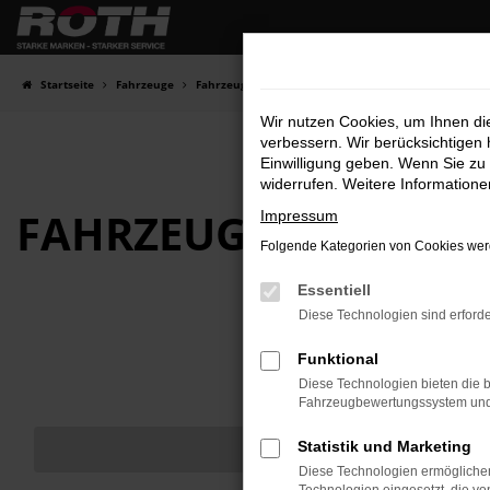
Zum
Hauptinhalt
springen
Startseite
Fahrzeuge
Fahrzeugbestand
Wir nutzen Cookies, um Ihnen d
verbessern. Wir berücksichtigen 
Einwilligung geben. Wenn Sie zu 
widerrufen. Weitere Information
FAHRZEUG-
SHOWRO
Impressum
Folgende Kategorien von Cookies werd
Essentiell
Diese Technologien sind erforde
Funktional
Diese Technologien bieten die b
Fahrzeugbewertungssystem und w
Statistik und Marketing
Diese Technologien ermöglichen