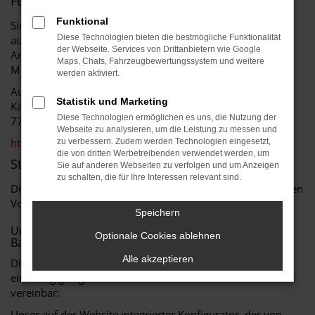
Feedback und Kontaktangaben
Funktional
Sind Ihnen Mängel beim barrierefreien Zugang zu Inhalten
Diese Technologien bieten die bestmögliche Funktionalität
auf unserer Website aufgefallen oder haben Sie
der Webseite. Services von Drittanbietern wie Google
Anmerkungen sowie Fragen zum barrierefreien Zugang?
Maps, Chats, Fahrzeugbewertungssystem und weitere
Melden Sie sich gerne bei uns unter:
werden aktiviert.
Auto Roth
Statistik und Marketing
Karl-Bold-Str. 2
Diese Technologien ermöglichen es uns, die Nutzung der
77855 Achern
Webseite zu analysieren, um die Leistung zu messen und
https://www.auto-roth.de/kontakt- standorte/
zu verbessern. Zudem werden Technologien eingesetzt,
die von dritten Werbetreibenden verwendet werden, um
Stand der Vereinbarkeit mit den Anforderungen
Sie auf anderen Webseiten zu verfolgen und um Anzeigen
zu schalten, die für Ihre Interessen relevant sind.
Diese Website ist nicht vollständig mit den für uns geltenden
Vorschriften zur Barrierefreiheit vereinbar. Im Einzelnen:
Speichern
Unvereinbarkeit mit den Rechtsvorschriften zur
Optionale Cookies ablehnen
Barrierefreiheit
Alle akzeptieren
Die nachstehend aufgeführten Inhalte sind nicht mit den
einschlägigen gesetzlichen Vorschriften zur Barrierefreiheit
vereinbar:
Unser auf der Website integrierter Konfigurator, der von