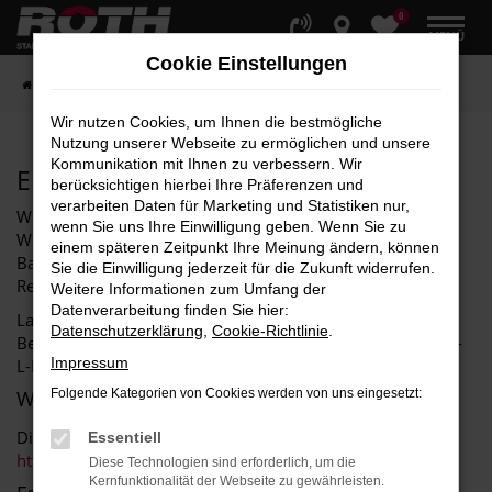
0
Zum
MENÜ
Hauptinhalt
Cookie Einstellungen
springen
Startseite
Barrierefreiheit
Wir nutzen Cookies, um Ihnen die bestmögliche
Nutzung unserer Webseite zu ermöglichen und unsere
Kommunikation mit Ihnen zu verbessern. Wir
Erklärung zur Barrierefreiheit
berücksichtigen hierbei Ihre Präferenzen und
verarbeiten Daten für Marketing und Statistiken nur,
Wir (Auto Roth) als Websitebetreiber sind bemüht, die
wenn Sie uns Ihre Einwilligung geben. Wenn Sie zu
Website in Einklang mit den einschlägigen Vorschriften zur
einem späteren Zeitpunkt Ihre Meinung ändern, können
Barrierefreiheit zu gestalten. Für uns gelten folgende
Sie die Einwilligung jederzeit für die Zukunft widerrufen.
Rechtsvorschriften:
Weitere Informationen zum Umfang der
Datenverarbeitung finden Sie hier:
Landesgesetz zur Gleichstellung von Menschen mit
Datenschutzerklärung
,
Cookie-Richtlinie
.
Behinderungen (Landes-Behindertengleichstellungsgesetz -
Impressum
L-BGG) und L-BGG-Durchführungsverordnung
Website
Folgende Kategorien von Cookies werden von uns eingesetzt:
Diese Erklärung zur Barrierefreiheit gilt für die Website
Essentiell
https://www.auto-roth.de/
.
Diese Technologien sind erforderlich, um die
Kernfunktionalität der Webseite zu gewährleisten.