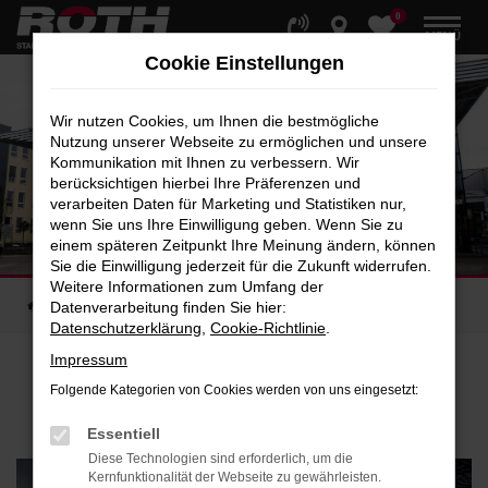
0
Zum
MENÜ
Hauptinhalt
Cookie Einstellungen
springen
Wir nutzen Cookies, um Ihnen die bestmögliche
Nutzung unserer Webseite zu ermöglichen und unsere
Kommunikation mit Ihnen zu verbessern. Wir
berücksichtigen hierbei Ihre Präferenzen und
verarbeiten Daten für Marketing und Statistiken nur,
wenn Sie uns Ihre Einwilligung geben. Wenn Sie zu
einem späteren Zeitpunkt Ihre Meinung ändern, können
Sie die Einwilligung jederzeit für die Zukunft widerrufen.
Weitere Informationen zum Umfang der
Startseite
Kontakt
Kontakt & Öffnungszeiten
Datenverarbeitung finden Sie hier:
Datenschutzerklärung
,
Cookie-Richtlinie
.
Impressum
Folgende Kategorien von Cookies werden von uns eingesetzt:
KONTAKT
& ÖFFNUNGSZEITEN
Essentiell
Diese Technologien sind erforderlich, um die
Kernfunktionalität der Webseite zu gewährleisten.