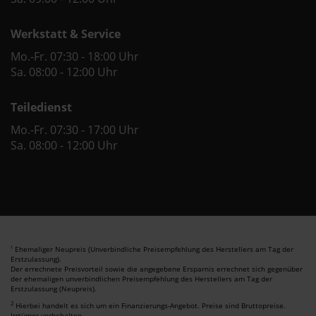
Werkstatt & Service
Mo.-Fr. 07:30 - 18:00 Uhr
Sa. 08:00 - 12:00 Uhr
Teiledienst
Mo.-Fr. 07:30 - 17:00 Uhr
Sa. 08:00 - 12:00 Uhr
Ehemaliger Neupreis (Unverbindliche Preisempfehlung des Herstellers am Tag der
1
Erstzulassung).
Der errechnete Preisvorteil sowie die angegebene Ersparnis errechnet sich gegenüber
der ehemaligen unverbindlichen Preisempfehlung des Herstellers am Tag der
Erstzulassung (Neupreis).
2
Hierbei handelt es sich um ein Finanzierungs-Angebot. Preise sind Bruttopreise.
Irrtümer vorbehalten.