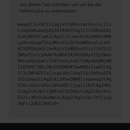
uns diesen Text schicken, um uns bei der
Fehlersuche zu unterstützen:
ewogICJuYW1lIjogIk5ldHdvcmtFcnJvciIs
CiAgImNvbmZpZyI6IHsKICAgICJtZXRob2Qi
OiAiR0VUIiwKICAgICJ1cmwiOiAiaHR0cHM6
Ly9hcGkueC5ha3MtcHJvZC5hdWRhcmlzLm5l
dC92MS9jbGllbnRzLzIyNDQvd2Vic2l0ZS12
ZWhpY2xlcy8wNTAyNDAlMjMxODAyP2ZpZWxk
PWludGVybmFsTnVtYmVyJndlYnNpdGU9NjA0
ZjQ5OGFlNDc2NzE0ZDNkNTkwMWQxIiwKICAg
ICJoZWFkZXJzIjoge30sCiAgICAiYm9keSI6
IG51bGwsCiAgICAiZXhwZWN0IjogewogICAg
ICAicmVzcG9uc2VUeXBlIjogIiIKICAgIH0s
CiAgICAidGltZW91dCI6IDAsCiAgICAicHJv
Z3Jlc3MiOiBudWxsLAogICAgInJpc2t5Ijog
ZmFsc2UKICB9Cn0=