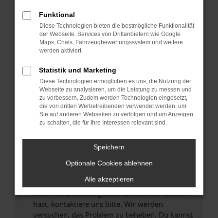
Prüfe deine Browsererweiterungen.
Manche Erweiterungen, wie Werbeblocker,
Funktional
können das Laden bestimmter Seiten
Diese Technologien bieten die bestmögliche Funktionalität
verhindern. Funktioniert die Seite in einem
der Webseite. Services von Drittanbietern wie Google
anderen Browser oder in einem privaten
Maps, Chats, Fahrzeugbewertungssystem und weitere
werden aktiviert.
Fenster?
Starte dein Gerät neu.
Statistik und Marketing
Das kann manchmal helfen, vorübergehende
Diese Technologien ermöglichen es uns, die Nutzung der
Probleme zu beheben.
Webseite zu analysieren, um die Leistung zu messen und
zu verbessern. Zudem werden Technologien eingesetzt,
Stelle sicher, dass dein Browser und dein
die von dritten Werbetreibenden verwendet werden, um
Betriebssystem auf dem neuesten Stand
Sie auf anderen Webseiten zu verfolgen und um Anzeigen
zu schalten, die für Ihre Interessen relevant sind.
sind.
Veraltete Software birgt nicht nur ein
Sicherheitsrisiko, sondern kann auch dazu
Speichern
führen, dass bestimmte Funktionen nicht mehr
Optionale Cookies ablehnen
unterstützt werden.
Alle akzeptieren
Wende dich an den Webseitenbetreiber.
Wenn du alle oben genannten Schritte versucht
hast, kontaktiere uns bitte. Wir werden
versuchen, das Problem zu beheben. Du kannst