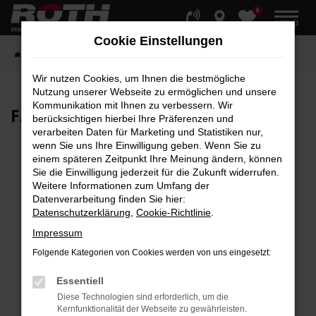
0
Zum
MENÜ
Hauptinhalt
Cookie Einstellungen
springen
Startseite
Fahrzeuge
Fahrzeugbestand
Wir nutzen Cookies, um Ihnen die bestmögliche
Nutzung unserer Webseite zu ermöglichen und unsere
Kommunikation mit Ihnen zu verbessern. Wir
FAHRZEUG-
SHOWROOM
berücksichtigen hierbei Ihre Präferenzen und
verarbeiten Daten für Marketing und Statistiken nur,
wenn Sie uns Ihre Einwilligung geben. Wenn Sie zu
einem späteren Zeitpunkt Ihre Meinung ändern, können
Sie die Einwilligung jederzeit für die Zukunft widerrufen.
Fehler: Network Error
Weitere Informationen zum Umfang der
Datenverarbeitung finden Sie hier:
Beim Laden ist ein Fehler aufgetreten.
Datenschutzerklärung
,
Cookie-Richtlinie
.
Hier sind ein paar Tipps, die dir helfen können:
Impressum
Überprüfe deine Firewall und deine
Folgende Kategorien von Cookies werden von uns eingesetzt:
Internetverbindung.
Laden andere Webseiten, zum Beispiel deine
Essentiell
Suchmaschine?
Diese Technologien sind erforderlich, um die
Kernfunktionalität der Webseite zu gewährleisten.