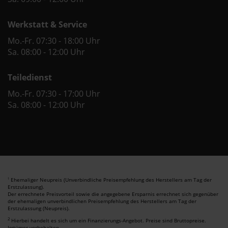
Werkstatt & Service
Mo.-Fr. 07:30 - 18:00 Uhr
Sa. 08:00 - 12:00 Uhr
Teiledienst
Mo.-Fr. 07:30 - 17:00 Uhr
Sa. 08:00 - 12:00 Uhr
Ehemaliger Neupreis (Unverbindliche Preisempfehlung des Herstellers am Tag der
1
Erstzulassung).
Der errechnete Preisvorteil sowie die angegebene Ersparnis errechnet sich gegenüber
der ehemaligen unverbindlichen Preisempfehlung des Herstellers am Tag der
Erstzulassung (Neupreis).
2
Hierbei handelt es sich um ein Finanzierungs-Angebot. Preise sind Bruttopreise.
Irrtümer vorbehalten.