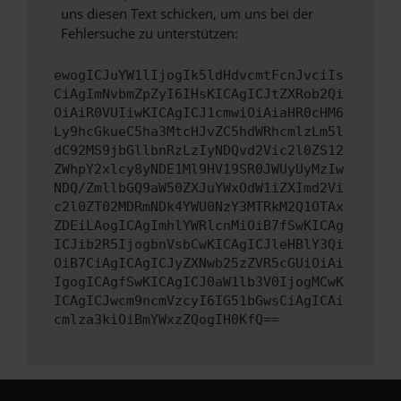
uns diesen Text schicken, um uns bei der
Fehlersuche zu unterstützen:
ewogICJuYW1lIjogIk5ldHdvcmtFcnJvciIs
CiAgImNvbmZpZyI6IHsKICAgICJtZXRob2Qi
OiAiR0VUIiwKICAgICJ1cmwiOiAiaHR0cHM6
Ly9hcGkueC5ha3MtcHJvZC5hdWRhcmlzLm5l
dC92MS9jbGllbnRzLzIyNDQvd2Vic2l0ZS12
ZWhpY2xlcy8yNDE1Ml9HV19SR0JWUyUyMzIw
NDQ/ZmllbGQ9aW50ZXJuYWxOdW1iZXImd2Vi
c2l0ZT02MDRmNDk4YWU0NzY3MTRkM2Q1OTAx
ZDEiLAogICAgImhlYWRlcnMiOiB7fSwKICAg
ICJib2R5IjogbnVsbCwKICAgICJleHBlY3Qi
OiB7CiAgICAgICJyZXNwb25zZVR5cGUiOiAi
IgogICAgfSwKICAgICJ0aW1lb3V0IjogMCwK
ICAgICJwcm9ncmVzcyI6IG51bGwsCiAgICAi
cmlza3kiOiBmYWxzZQogIH0KfQ==