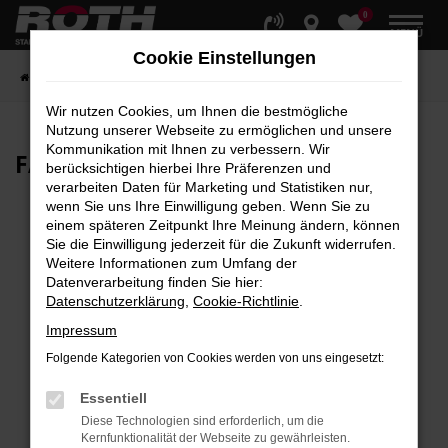
0
Zum
MENÜ
Hauptinhalt
Cookie Einstellungen
springen
Startseite
Fahrzeuge
Fahrzeugbestand
Wir nutzen Cookies, um Ihnen die bestmögliche
Nutzung unserer Webseite zu ermöglichen und unsere
Kommunikation mit Ihnen zu verbessern. Wir
FAHRZEUG-
SHOWROOM
berücksichtigen hierbei Ihre Präferenzen und
verarbeiten Daten für Marketing und Statistiken nur,
wenn Sie uns Ihre Einwilligung geben. Wenn Sie zu
einem späteren Zeitpunkt Ihre Meinung ändern, können
Sie die Einwilligung jederzeit für die Zukunft widerrufen.
Fehler: Network Error
Weitere Informationen zum Umfang der
Datenverarbeitung finden Sie hier:
Beim Laden ist ein Fehler aufgetreten.
Datenschutzerklärung
,
Cookie-Richtlinie
.
Hier sind ein paar Tipps, die dir helfen können:
Impressum
Überprüfe deine Firewall und deine
Folgende Kategorien von Cookies werden von uns eingesetzt:
Internetverbindung.
Laden andere Webseiten, zum Beispiel deine
Essentiell
Suchmaschine?
Diese Technologien sind erforderlich, um die
Kernfunktionalität der Webseite zu gewährleisten.