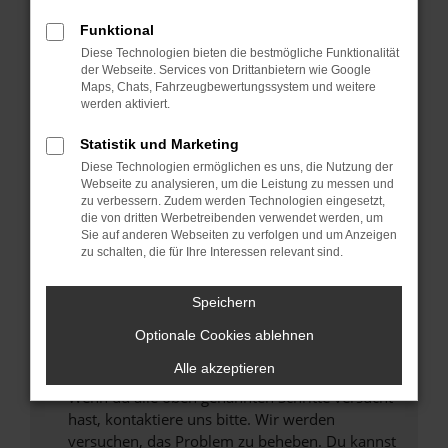
Prüfe deine Browsererweiterungen.
Manche Erweiterungen, wie Werbeblocker,
Funktional
können das Laden bestimmter Seiten
Diese Technologien bieten die bestmögliche Funktionalität
verhindern. Funktioniert die Seite in einem
der Webseite. Services von Drittanbietern wie Google
anderen Browser oder in einem privaten
Maps, Chats, Fahrzeugbewertungssystem und weitere
werden aktiviert.
Fenster?
Starte dein Gerät neu.
Statistik und Marketing
Das kann manchmal helfen, vorübergehende
Diese Technologien ermöglichen es uns, die Nutzung der
Probleme zu beheben.
Webseite zu analysieren, um die Leistung zu messen und
zu verbessern. Zudem werden Technologien eingesetzt,
Stelle sicher, dass dein Browser und dein
die von dritten Werbetreibenden verwendet werden, um
Betriebssystem auf dem neuesten Stand
Sie auf anderen Webseiten zu verfolgen und um Anzeigen
zu schalten, die für Ihre Interessen relevant sind.
sind.
Veraltete Software birgt nicht nur ein
Sicherheitsrisiko, sondern kann auch dazu
Speichern
führen, dass bestimmte Funktionen nicht mehr
Optionale Cookies ablehnen
unterstützt werden.
Alle akzeptieren
Wende dich an den Webseitenbetreiber.
Wenn du alle oben genannten Schritte versucht
hast, kontaktiere uns bitte. Wir werden
versuchen, das Problem zu beheben. Du kannst