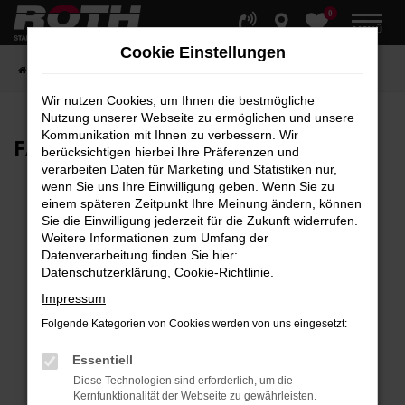
0
Zum
MENÜ
Hauptinhalt
Cookie Einstellungen
springen
Startseite
Fahrzeuge
Fahrzeugbestand
Wir nutzen Cookies, um Ihnen die bestmögliche
Nutzung unserer Webseite zu ermöglichen und unsere
Kommunikation mit Ihnen zu verbessern. Wir
FAHRZEUG-
SHOWROOM
berücksichtigen hierbei Ihre Präferenzen und
verarbeiten Daten für Marketing und Statistiken nur,
wenn Sie uns Ihre Einwilligung geben. Wenn Sie zu
einem späteren Zeitpunkt Ihre Meinung ändern, können
Sie die Einwilligung jederzeit für die Zukunft widerrufen.
Fehler: Network Error
Weitere Informationen zum Umfang der
Datenverarbeitung finden Sie hier:
Beim Laden ist ein Fehler aufgetreten.
Datenschutzerklärung
,
Cookie-Richtlinie
.
Hier sind ein paar Tipps, die dir helfen können:
Impressum
Überprüfe deine Firewall und deine
Folgende Kategorien von Cookies werden von uns eingesetzt:
Internetverbindung.
Laden andere Webseiten, zum Beispiel deine
Essentiell
Suchmaschine?
Diese Technologien sind erforderlich, um die
Kernfunktionalität der Webseite zu gewährleisten.