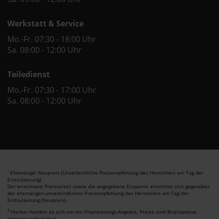
Werkstatt & Service
Mo.-Fr. 07:30 - 18:00 Uhr
Sa. 08:00 - 12:00 Uhr
Teiledienst
Mo.-Fr. 07:30 - 17:00 Uhr
Sa. 08:00 - 12:00 Uhr
Ehemaliger Neupreis (Unverbindliche Preisempfehlung des Herstellers am Tag der
1
Erstzulassung).
Der errechnete Preisvorteil sowie die angegebene Ersparnis errechnet sich gegenüber
der ehemaligen unverbindlichen Preisempfehlung des Herstellers am Tag der
Erstzulassung (Neupreis).
2
Hierbei handelt es sich um ein Finanzierungs-Angebot. Preise sind Bruttopreise.
Irrtümer vorbehalten.