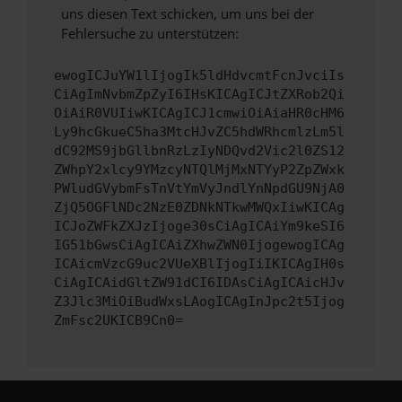
uns diesen Text schicken, um uns bei der
Fehlersuche zu unterstützen:
ewogICJuYW1lIjogIk5ldHdvcmtFcnJvciIs
CiAgImNvbmZpZyI6IHsKICAgICJtZXRob2Qi
OiAiR0VUIiwKICAgICJ1cmwiOiAiaHR0cHM6
Ly9hcGkueC5ha3MtcHJvZC5hdWRhcmlzLm5l
dC92MS9jbGllbnRzLzIyNDQvd2Vic2l0ZS12
ZWhpY2xlcy9YMzcyNTQlMjMxNTYyP2ZpZWxk
PWludGVybmFsTnVtYmVyJndlYnNpdGU9NjA0
ZjQ5OGFlNDc2NzE0ZDNkNTkwMWQxIiwKICAg
ICJoZWFkZXJzIjoge30sCiAgICAiYm9keSI6
IG51bGwsCiAgICAiZXhwZWN0IjogewogICAg
ICAicmVzcG9uc2VUeXBlIjogIiIKICAgIH0s
CiAgICAidGltZW91dCI6IDAsCiAgICAicHJv
Z3Jlc3MiOiBudWxsLAogICAgInJpc2t5Ijog
ZmFsc2UKICB9Cn0=