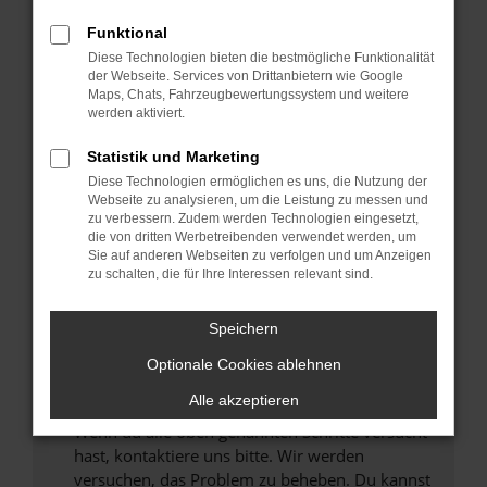
Prüfe deine Browsererweiterungen.
Manche Erweiterungen, wie Werbeblocker,
Funktional
können das Laden bestimmter Seiten
Diese Technologien bieten die bestmögliche Funktionalität
verhindern. Funktioniert die Seite in einem
der Webseite. Services von Drittanbietern wie Google
anderen Browser oder in einem privaten
Maps, Chats, Fahrzeugbewertungssystem und weitere
werden aktiviert.
Fenster?
Starte dein Gerät neu.
Statistik und Marketing
Das kann manchmal helfen, vorübergehende
Diese Technologien ermöglichen es uns, die Nutzung der
Probleme zu beheben.
Webseite zu analysieren, um die Leistung zu messen und
zu verbessern. Zudem werden Technologien eingesetzt,
Stelle sicher, dass dein Browser und dein
die von dritten Werbetreibenden verwendet werden, um
Betriebssystem auf dem neuesten Stand
Sie auf anderen Webseiten zu verfolgen und um Anzeigen
zu schalten, die für Ihre Interessen relevant sind.
sind.
Veraltete Software birgt nicht nur ein
Sicherheitsrisiko, sondern kann auch dazu
Speichern
führen, dass bestimmte Funktionen nicht mehr
Optionale Cookies ablehnen
unterstützt werden.
Alle akzeptieren
Wende dich an den Webseitenbetreiber.
Wenn du alle oben genannten Schritte versucht
hast, kontaktiere uns bitte. Wir werden
versuchen, das Problem zu beheben. Du kannst