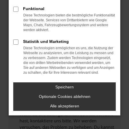
Prüfe deine Browsererweiterungen.
Manche Erweiterungen, wie Werbeblocker,
Funktional
können das Laden bestimmter Seiten
Diese Technologien bieten die bestmögliche Funktionalität
verhindern. Funktioniert die Seite in einem
der Webseite. Services von Drittanbietern wie Google
anderen Browser oder in einem privaten
Maps, Chats, Fahrzeugbewertungssystem und weitere
werden aktiviert.
Fenster?
Starte dein Gerät neu.
Statistik und Marketing
Das kann manchmal helfen, vorübergehende
Diese Technologien ermöglichen es uns, die Nutzung der
Probleme zu beheben.
Webseite zu analysieren, um die Leistung zu messen und
zu verbessern. Zudem werden Technologien eingesetzt,
Stelle sicher, dass dein Browser und dein
die von dritten Werbetreibenden verwendet werden, um
Betriebssystem auf dem neuesten Stand
Sie auf anderen Webseiten zu verfolgen und um Anzeigen
zu schalten, die für Ihre Interessen relevant sind.
sind.
Veraltete Software birgt nicht nur ein
Sicherheitsrisiko, sondern kann auch dazu
Speichern
führen, dass bestimmte Funktionen nicht mehr
Optionale Cookies ablehnen
unterstützt werden.
Alle akzeptieren
Wende dich an den Webseitenbetreiber.
Wenn du alle oben genannten Schritte versucht
hast, kontaktiere uns bitte. Wir werden
versuchen, das Problem zu beheben. Du kannst