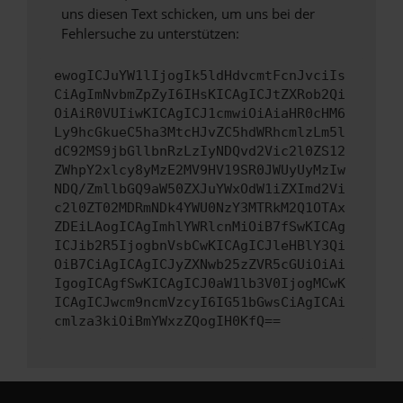
uns diesen Text schicken, um uns bei der
Fehlersuche zu unterstützen:
ewogICJuYW1lIjogIk5ldHdvcmtFcnJvciIs
CiAgImNvbmZpZyI6IHsKICAgICJtZXRob2Qi
OiAiR0VUIiwKICAgICJ1cmwiOiAiaHR0cHM6
Ly9hcGkueC5ha3MtcHJvZC5hdWRhcmlzLm5l
dC92MS9jbGllbnRzLzIyNDQvd2Vic2l0ZS12
ZWhpY2xlcy8yMzE2MV9HV19SR0JWUyUyMzIw
NDQ/ZmllbGQ9aW50ZXJuYWxOdW1iZXImd2Vi
c2l0ZT02MDRmNDk4YWU0NzY3MTRkM2Q1OTAx
ZDEiLAogICAgImhlYWRlcnMiOiB7fSwKICAg
ICJib2R5IjogbnVsbCwKICAgICJleHBlY3Qi
OiB7CiAgICAgICJyZXNwb25zZVR5cGUiOiAi
IgogICAgfSwKICAgICJ0aW1lb3V0IjogMCwK
ICAgICJwcm9ncmVzcyI6IG51bGwsCiAgICAi
cmlza3kiOiBmYWxzZQogIH0KfQ==