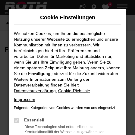
0
Zum
MENÜ
Hauptinhalt
Cookie Einstellungen
springen
Startseite
Fahrzeuge
Fahrzeugbestand
Wir nutzen Cookies, um Ihnen die bestmögliche
Nutzung unserer Webseite zu ermöglichen und unsere
Kommunikation mit Ihnen zu verbessern. Wir
FAHRZEUG-
SHOWROOM
berücksichtigen hierbei Ihre Präferenzen und
verarbeiten Daten für Marketing und Statistiken nur,
wenn Sie uns Ihre Einwilligung geben. Wenn Sie zu
einem späteren Zeitpunkt Ihre Meinung ändern, können
Sie die Einwilligung jederzeit für die Zukunft widerrufen.
Fehler: Network Error
Weitere Informationen zum Umfang der
Datenverarbeitung finden Sie hier:
Beim Laden ist ein Fehler aufgetreten.
Datenschutzerklärung
,
Cookie-Richtlinie
.
Hier sind ein paar Tipps, die dir helfen können:
Impressum
Überprüfe deine Firewall und deine
Folgende Kategorien von Cookies werden von uns eingesetzt:
Internetverbindung.
Laden andere Webseiten, zum Beispiel deine
Essentiell
Suchmaschine?
Diese Technologien sind erforderlich, um die
Kernfunktionalität der Webseite zu gewährleisten.