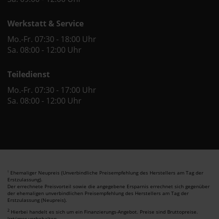
Werkstatt & Service
Mo.-Fr. 07:30 - 18:00 Uhr
Sa. 08:00 - 12:00 Uhr
Teiledienst
Mo.-Fr. 07:30 - 17:00 Uhr
Sa. 08:00 - 12:00 Uhr
Ehemaliger Neupreis (Unverbindliche Preisempfehlung des Herstellers am Tag der
1
Erstzulassung).
Der errechnete Preisvorteil sowie die angegebene Ersparnis errechnet sich gegenüber
der ehemaligen unverbindlichen Preisempfehlung des Herstellers am Tag der
Erstzulassung (Neupreis).
2
Hierbei handelt es sich um ein Finanzierungs-Angebot. Preise sind Bruttopreise.
Irrtümer vorbehalten.