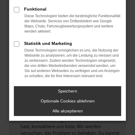
Prüfe deine Browsererweiterungen.
Manche Erweiterungen, wie Werbeblocker,
Funktional
können das Laden bestimmter Seiten
Diese Technologien bieten die bestmögliche Funktionalität
verhindern. Funktioniert die Seite in einem
der Webseite. Services von Drittanbietern wie Google
anderen Browser oder in einem privaten
Maps, Chats, Fahrzeugbewertungssystem und weitere
werden aktiviert.
Fenster?
Starte dein Gerät neu.
Statistik und Marketing
Das kann manchmal helfen, vorübergehende
Diese Technologien ermöglichen es uns, die Nutzung der
Probleme zu beheben.
Webseite zu analysieren, um die Leistung zu messen und
zu verbessern. Zudem werden Technologien eingesetzt,
Stelle sicher, dass dein Browser und dein
die von dritten Werbetreibenden verwendet werden, um
Betriebssystem auf dem neuesten Stand
Sie auf anderen Webseiten zu verfolgen und um Anzeigen
zu schalten, die für Ihre Interessen relevant sind.
sind.
Veraltete Software birgt nicht nur ein
Sicherheitsrisiko, sondern kann auch dazu
Speichern
führen, dass bestimmte Funktionen nicht mehr
Optionale Cookies ablehnen
unterstützt werden.
Alle akzeptieren
Wende dich an den Webseitenbetreiber.
Wenn du alle oben genannten Schritte versucht
hast, kontaktiere uns bitte. Wir werden
versuchen, das Problem zu beheben. Du kannst