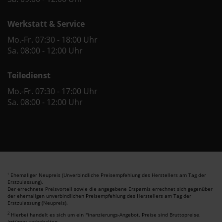
Werkstatt & Service
Mo.-Fr. 07:30 - 18:00 Uhr
Sa. 08:00 - 12:00 Uhr
Teiledienst
Mo.-Fr. 07:30 - 17:00 Uhr
Sa. 08:00 - 12:00 Uhr
Ehemaliger Neupreis (Unverbindliche Preisempfehlung des Herstellers am Tag der
1
Erstzulassung).
Der errechnete Preisvorteil sowie die angegebene Ersparnis errechnet sich gegenüber
der ehemaligen unverbindlichen Preisempfehlung des Herstellers am Tag der
Erstzulassung (Neupreis).
2
Hierbei handelt es sich um ein Finanzierungs-Angebot. Preise sind Bruttopreise.
Irrtümer vorbehalten.