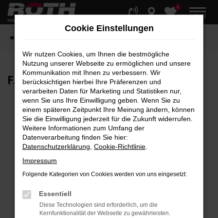
0
Zum
MENÜ
Hauptinhalt
Cookie Einstellungen
springen
Startseite
Fahrzeuge
Fahrzeugbestand
Wir nutzen Cookies, um Ihnen die bestmögliche
Nutzung unserer Webseite zu ermöglichen und unsere
Kommunikation mit Ihnen zu verbessern. Wir
FAHRZEUG-
SHOWROOM
berücksichtigen hierbei Ihre Präferenzen und
verarbeiten Daten für Marketing und Statistiken nur,
wenn Sie uns Ihre Einwilligung geben. Wenn Sie zu
einem späteren Zeitpunkt Ihre Meinung ändern, können
Sie die Einwilligung jederzeit für die Zukunft widerrufen.
Fehler: Network Error
Weitere Informationen zum Umfang der
Datenverarbeitung finden Sie hier:
Beim Laden ist ein Fehler aufgetreten.
Datenschutzerklärung
,
Cookie-Richtlinie
.
Hier sind ein paar Tipps, die dir helfen können:
Impressum
Überprüfe deine Firewall und deine
Folgende Kategorien von Cookies werden von uns eingesetzt:
Internetverbindung.
Laden andere Webseiten, zum Beispiel deine
Essentiell
Suchmaschine?
Diese Technologien sind erforderlich, um die
Kernfunktionalität der Webseite zu gewährleisten.