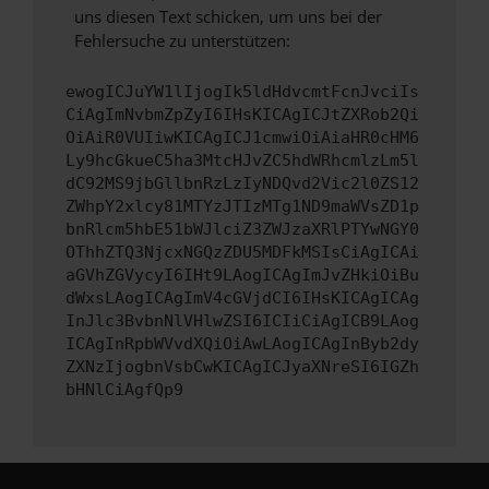
uns diesen Text schicken, um uns bei der
Fehlersuche zu unterstützen:
ewogICJuYW1lIjogIk5ldHdvcmtFcnJvciIs
CiAgImNvbmZpZyI6IHsKICAgICJtZXRob2Qi
OiAiR0VUIiwKICAgICJ1cmwiOiAiaHR0cHM6
Ly9hcGkueC5ha3MtcHJvZC5hdWRhcmlzLm5l
dC92MS9jbGllbnRzLzIyNDQvd2Vic2l0ZS12
ZWhpY2xlcy81MTYzJTIzMTg1ND9maWVsZD1p
bnRlcm5hbE51bWJlciZ3ZWJzaXRlPTYwNGY0
OThhZTQ3NjcxNGQzZDU5MDFkMSIsCiAgICAi
aGVhZGVycyI6IHt9LAogICAgImJvZHkiOiBu
dWxsLAogICAgImV4cGVjdCI6IHsKICAgICAg
InJlc3BvbnNlVHlwZSI6ICIiCiAgICB9LAog
ICAgInRpbWVvdXQiOiAwLAogICAgInByb2dy
ZXNzIjogbnVsbCwKICAgICJyaXNreSI6IGZh
bHNlCiAgfQp9