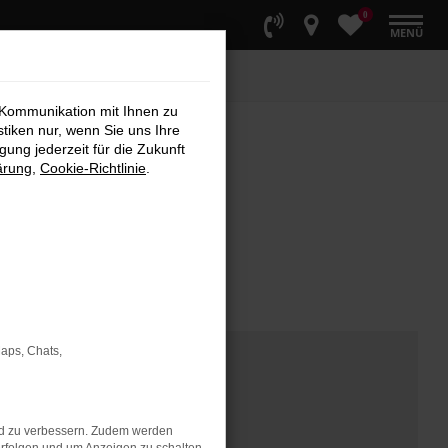
0
MENÜ
 Kommunikation mit Ihnen zu
stiken nur, wenn Sie uns Ihre
ung jederzeit für die Zukunft
ärung
,
Cookie-Richtlinie
.
Maps, Chats,
nd zu verbessern. Zudem werden