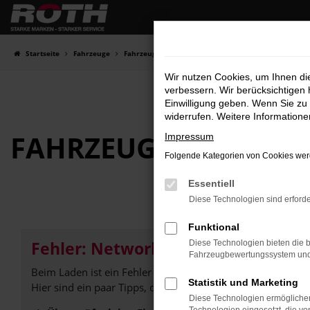
Zum
Hauptinhalt
springen
Startseite
Fahrzeuge
Fahrzeugbestand
Wir nutzen Cookies, um Ihnen d
verbessern. Wir berücksichtigen 
Einwilligung geben. Wenn Sie zu 
widerrufen. Weitere Information
FAHRZEUG-
SHOWRO
Impressum
Folgende Kategorien von Cookies werd
Essentiell
Diese Technologien sind erforde
Funktional
Fehler: Network Error
Diese Technologien bieten die b
Fahrzeugbewertungssystem und w
Beim Laden ist ein Fehler aufgetreten.
Statistik und Marketing
Hier sind ein paar Tipps, die dir helfen können:
Diese Technologien ermöglichen