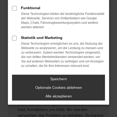
Prüfe deine Browsererweiterungen.
Manche Erweiterungen, wie Werbeblocker,
Funktional
können das Laden bestimmter Seiten
Diese Technologien bieten die bestmögliche Funktionalität
verhindern. Funktioniert die Seite in einem
der Webseite. Services von Drittanbietern wie Google
anderen Browser oder in einem privaten
Maps, Chats, Fahrzeugbewertungssystem und weitere
werden aktiviert.
Fenster?
Starte dein Gerät neu.
Statistik und Marketing
Das kann manchmal helfen, vorübergehende
Diese Technologien ermöglichen es uns, die Nutzung der
Probleme zu beheben.
Webseite zu analysieren, um die Leistung zu messen und
zu verbessern. Zudem werden Technologien eingesetzt,
Stelle sicher, dass dein Browser und dein
die von dritten Werbetreibenden verwendet werden, um
Betriebssystem auf dem neuesten Stand
Sie auf anderen Webseiten zu verfolgen und um Anzeigen
zu schalten, die für Ihre Interessen relevant sind.
sind.
Veraltete Software birgt nicht nur ein
Sicherheitsrisiko, sondern kann auch dazu
Speichern
führen, dass bestimmte Funktionen nicht mehr
Optionale Cookies ablehnen
unterstützt werden.
Alle akzeptieren
Wende dich an den Webseitenbetreiber.
Wenn du alle oben genannten Schritte versucht
hast, kontaktiere uns bitte. Wir werden
versuchen, das Problem zu beheben. Du kannst