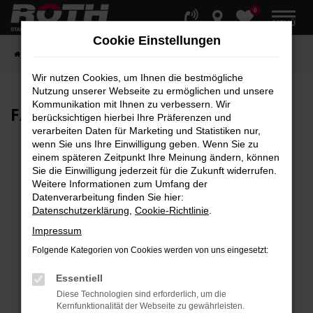
0
Zum
MENÜ
Hauptinhalt
Cookie Einstellungen
springen
Startseite
Fahrzeuge
Fahrzeugbestand
Wir nutzen Cookies, um Ihnen die bestmögliche
Nutzung unserer Webseite zu ermöglichen und unsere
Kommunikation mit Ihnen zu verbessern. Wir
FAHRZEUG-
SHOWROOM
berücksichtigen hierbei Ihre Präferenzen und
verarbeiten Daten für Marketing und Statistiken nur,
wenn Sie uns Ihre Einwilligung geben. Wenn Sie zu
einem späteren Zeitpunkt Ihre Meinung ändern, können
Sie die Einwilligung jederzeit für die Zukunft widerrufen.
Fehler: Network Error
Weitere Informationen zum Umfang der
Datenverarbeitung finden Sie hier:
Beim Laden ist ein Fehler aufgetreten.
Datenschutzerklärung
,
Cookie-Richtlinie
.
Hier sind ein paar Tipps, die dir helfen können:
Impressum
Überprüfe deine Firewall und deine
Folgende Kategorien von Cookies werden von uns eingesetzt:
Internetverbindung.
Laden andere Webseiten, zum Beispiel deine
Essentiell
Suchmaschine?
Diese Technologien sind erforderlich, um die
Kernfunktionalität der Webseite zu gewährleisten.