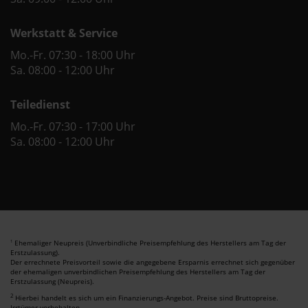
Werkstatt & Service
Mo.-Fr. 07:30 - 18:00 Uhr
Sa. 08:00 - 12:00 Uhr
Teiledienst
Mo.-Fr. 07:30 - 17:00 Uhr
Sa. 08:00 - 12:00 Uhr
Ehemaliger Neupreis (Unverbindliche Preisempfehlung des Herstellers am Tag der
1
Erstzulassung).
Der errechnete Preisvorteil sowie die angegebene Ersparnis errechnet sich gegenüber
der ehemaligen unverbindlichen Preisempfehlung des Herstellers am Tag der
Erstzulassung (Neupreis).
2
Hierbei handelt es sich um ein Finanzierungs-Angebot. Preise sind Bruttopreise.
Irrtümer vorbehalten.