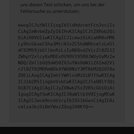
uns diesen Text schicken, um uns bei der
Fehlersuche zu unterstützen:
ewogICJuYW1lIjogIk5ldHdvcmtFcnJvciIs
CiAgImNvbmZpZyI6IHsKICAgICJtZXRob2Qi
OiAiR0VUIiwKICAgICJ1cmwiOiAiaHR0cHM6
Ly9hcGkueC5ha3MtcHJvZC5hdWRhcmlzLm5l
dC92MS9jbGllbnRzLzIyNDQvd2Vic2l0ZS12
ZWhpY2xlcy8xMDExOV9OV19SR0JWUyUyMzIw
NDQ/ZmllbGQ9aW50ZXJuYWxOdW1iZXImd2Vi
c2l0ZT02MDRmNDk4YWU0NzY3MTRkM2Q1OTAx
ZDEiLAogICAgImhlYWRlcnMiOiB7fSwKICAg
ICJib2R5IjogbnVsbCwKICAgICJleHBlY3Qi
OiB7CiAgICAgICJyZXNwb25zZVR5cGUiOiAi
IgogICAgfSwKICAgICJ0aW1lb3V0IjogMCwK
ICAgICJwcm9ncmVzcyI6IG51bGwsCiAgICAi
cmlza3kiOiBmYWxzZQogIH0KfQ==