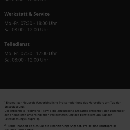
Werkstatt & Service
Mo.-Fr. 07:30 - 18:00 Uhr
Sa. 08:00 - 12:00 Uhr
Teiledienst
Mo.-Fr. 07:30 - 17:00 Uhr
Sa. 08:00 - 12:00 Uhr
Ehemaliger Neupreis (Unverbindliche Preisempfehlung des Herstellers am Tag der
1
Erstzulassung).
Der errechnete Preisvorteil sowie die angegebene Ersparnis errechnet sich gegenüber
der ehemaligen unverbindlichen Preisempfehlung des Herstellers am Tag der
Erstzulassung (Neupreis).
2
Hierbei handelt es sich um ein Finanzierungs-Angebot. Preise sind Bruttopreise.
Irrtümer vorbehalten.