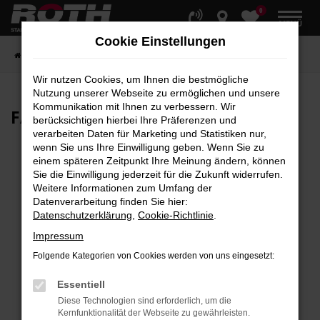
0
Zum
MENÜ
Hauptinhalt
Cookie Einstellungen
springen
Startseite
Fahrzeuge
Fahrzeugbestand
Wir nutzen Cookies, um Ihnen die bestmögliche
Nutzung unserer Webseite zu ermöglichen und unsere
Kommunikation mit Ihnen zu verbessern. Wir
FAHRZEUG-
SHOWROOM
berücksichtigen hierbei Ihre Präferenzen und
verarbeiten Daten für Marketing und Statistiken nur,
wenn Sie uns Ihre Einwilligung geben. Wenn Sie zu
einem späteren Zeitpunkt Ihre Meinung ändern, können
Sie die Einwilligung jederzeit für die Zukunft widerrufen.
Fehler: Network Error
Weitere Informationen zum Umfang der
Datenverarbeitung finden Sie hier:
Beim Laden ist ein Fehler aufgetreten.
Datenschutzerklärung
,
Cookie-Richtlinie
.
Hier sind ein paar Tipps, die dir helfen können:
Impressum
Überprüfe deine Firewall und deine
Folgende Kategorien von Cookies werden von uns eingesetzt:
Internetverbindung.
Laden andere Webseiten, zum Beispiel deine
Essentiell
Suchmaschine?
Diese Technologien sind erforderlich, um die
Kernfunktionalität der Webseite zu gewährleisten.