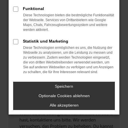
Prüfe deine Browsererweiterungen.
Manche Erweiterungen, wie Werbeblocker,
Funktional
können das Laden bestimmter Seiten
Diese Technologien bieten die bestmögliche Funktionalität
verhindern. Funktioniert die Seite in einem
der Webseite. Services von Drittanbietern wie Google
anderen Browser oder in einem privaten
Maps, Chats, Fahrzeugbewertungssystem und weitere
werden aktiviert.
Fenster?
Starte dein Gerät neu.
Statistik und Marketing
Das kann manchmal helfen, vorübergehende
Diese Technologien ermöglichen es uns, die Nutzung der
Probleme zu beheben.
Webseite zu analysieren, um die Leistung zu messen und
zu verbessern. Zudem werden Technologien eingesetzt,
Stelle sicher, dass dein Browser und dein
die von dritten Werbetreibenden verwendet werden, um
Betriebssystem auf dem neuesten Stand
Sie auf anderen Webseiten zu verfolgen und um Anzeigen
zu schalten, die für Ihre Interessen relevant sind.
sind.
Veraltete Software birgt nicht nur ein
Sicherheitsrisiko, sondern kann auch dazu
Speichern
führen, dass bestimmte Funktionen nicht mehr
Optionale Cookies ablehnen
unterstützt werden.
Alle akzeptieren
Wende dich an den Webseitenbetreiber.
Wenn du alle oben genannten Schritte versucht
hast, kontaktiere uns bitte. Wir werden
versuchen, das Problem zu beheben. Du kannst