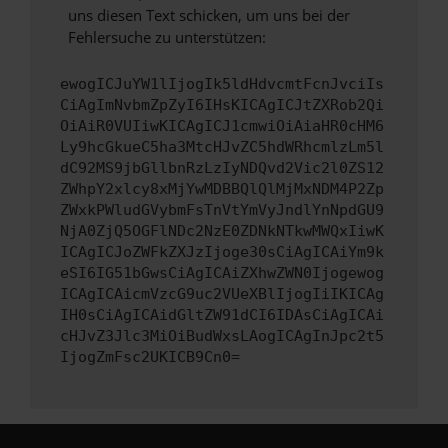
uns diesen Text schicken, um uns bei der
Fehlersuche zu unterstützen:
ewogICJuYW1lIjogIk5ldHdvcmtFcnJvciIs
CiAgImNvbmZpZyI6IHsKICAgICJtZXRob2Qi
OiAiR0VUIiwKICAgICJ1cmwiOiAiaHR0cHM6
Ly9hcGkueC5ha3MtcHJvZC5hdWRhcmlzLm5l
dC92MS9jbGllbnRzLzIyNDQvd2Vic2l0ZS12
ZWhpY2xlcy8xMjYwMDBBQlQlMjMxNDM4P2Zp
ZWxkPWludGVybmFsTnVtYmVyJndlYnNpdGU9
NjA0ZjQ5OGFlNDc2NzE0ZDNkNTkwMWQxIiwK
ICAgICJoZWFkZXJzIjoge30sCiAgICAiYm9k
eSI6IG51bGwsCiAgICAiZXhwZWN0Ijogewog
ICAgICAicmVzcG9uc2VUeXBlIjogIiIKICAg
IH0sCiAgICAidGltZW91dCI6IDAsCiAgICAi
cHJvZ3Jlc3MiOiBudWxsLAogICAgInJpc2t5
IjogZmFsc2UKICB9Cn0=