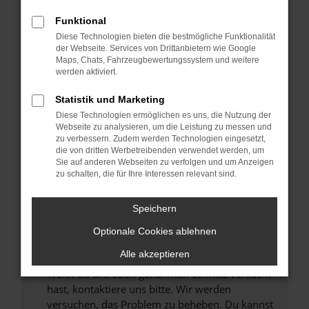
Prüfe deine Browsererweiterungen.
Manche Erweiterungen, wie Werbeblocker,
Funktional
können das Laden bestimmter Seiten
Diese Technologien bieten die bestmögliche Funktionalität
verhindern. Funktioniert die Seite in einem
der Webseite. Services von Drittanbietern wie Google
anderen Browser oder in einem privaten
Maps, Chats, Fahrzeugbewertungssystem und weitere
werden aktiviert.
Fenster?
Starte dein Gerät neu.
Statistik und Marketing
Das kann manchmal helfen, vorübergehende
Diese Technologien ermöglichen es uns, die Nutzung der
Probleme zu beheben.
Webseite zu analysieren, um die Leistung zu messen und
zu verbessern. Zudem werden Technologien eingesetzt,
Stelle sicher, dass dein Browser und dein
die von dritten Werbetreibenden verwendet werden, um
Betriebssystem auf dem neuesten Stand
Sie auf anderen Webseiten zu verfolgen und um Anzeigen
zu schalten, die für Ihre Interessen relevant sind.
sind.
Veraltete Software birgt nicht nur ein
Sicherheitsrisiko, sondern kann auch dazu
Speichern
führen, dass bestimmte Funktionen nicht mehr
Optionale Cookies ablehnen
unterstützt werden.
Alle akzeptieren
Wende dich an den Webseitenbetreiber.
Wenn du alle oben genannten Schritte versucht
hast, kontaktiere uns bitte. Wir werden
versuchen, das Problem zu beheben. Du kannst