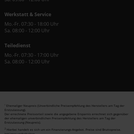
Werkstatt & Service
Mo.-Fr. 07:30 - 18:00 Uhr
Sa. 08:00 - 12:00 Uhr
Teiledienst
Mo.-Fr. 07:30 - 17:00 Uhr
Sa. 08:00 - 12:00 Uhr
Ehemaliger Neupreis (Unverbindliche Preisempfehlung des Herstellers am Tag der
1
Erstzulassung).
Der errechnete Preisvorteil sowie die angegebene Ersparnis errechnet sich gegenüber
der ehemaligen unverbindlichen Preisempfehlung des Herstellers am Tag der
Erstzulassung (Neupreis).
2
Hierbei handelt es sich um ein Finanzierungs-Angebot. Preise sind Bruttopreise.
Irrtümer vorbehalten.