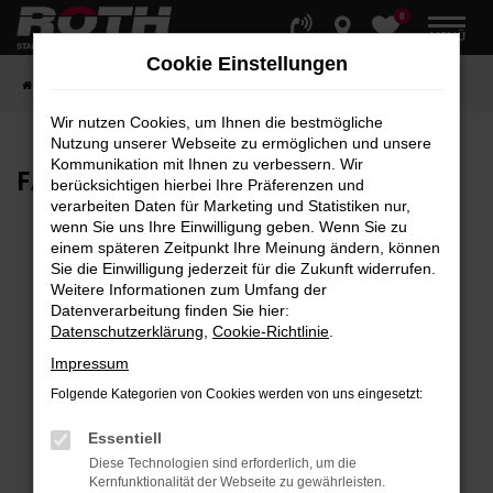
0
Zum
MENÜ
Hauptinhalt
Cookie Einstellungen
springen
Startseite
Fahrzeuge
Fahrzeugbestand
Wir nutzen Cookies, um Ihnen die bestmögliche
Nutzung unserer Webseite zu ermöglichen und unsere
Kommunikation mit Ihnen zu verbessern. Wir
FAHRZEUG-
SHOWROOM
berücksichtigen hierbei Ihre Präferenzen und
verarbeiten Daten für Marketing und Statistiken nur,
wenn Sie uns Ihre Einwilligung geben. Wenn Sie zu
einem späteren Zeitpunkt Ihre Meinung ändern, können
Sie die Einwilligung jederzeit für die Zukunft widerrufen.
Fehler: Network Error
Weitere Informationen zum Umfang der
Datenverarbeitung finden Sie hier:
Beim Laden ist ein Fehler aufgetreten.
Datenschutzerklärung
,
Cookie-Richtlinie
.
Hier sind ein paar Tipps, die dir helfen können:
Impressum
Überprüfe deine Firewall und deine
Folgende Kategorien von Cookies werden von uns eingesetzt:
Internetverbindung.
Laden andere Webseiten, zum Beispiel deine
Essentiell
Suchmaschine?
Diese Technologien sind erforderlich, um die
Kernfunktionalität der Webseite zu gewährleisten.