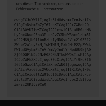
uns diesen Text schicken, um uns bei der
Fehlersuche zu unterstützen:
ewogICJuYW1lIjogIk5ldHdvcmtFcnJvciIs
CiAgImNvbmZpZyI6IHsKICAgICJtZXRob2Qi
OiAiR0VUIiwKICAgICJ1cmwiOiAiaHR0cHM6
Ly9hcGkueC5ha3MtcHJvZC5hdWRhcmlzLm5l
dC92MS9jbGllbnRzLzIyNDQvd2Vic2l0ZS12
ZWhpY2xlcy8xMjYwMTMlMjMxNDM4P2ZpZWxk
PWludGVybmFsTnVtYmVyJndlYnNpdGU9NjA0
ZjQ5OGFlNDc2NzE0ZDNkNTkwMWQxIiwKICAg
ICJoZWFkZXJzIjoge30sCiAgICAiYm9keSI6
IG51bGwsCiAgICAiZXhwZWN0IjogewogICAg
ICAicmVzcG9uc2VUeXBlIjogIiIKICAgIH0s
CiAgICAidGltZW91dCI6IDAsCiAgICAicHJv
Z3Jlc3MiOiBudWxsLAogICAgInJpc2t5Ijog
ZmFsc2UKICB9Cn0=