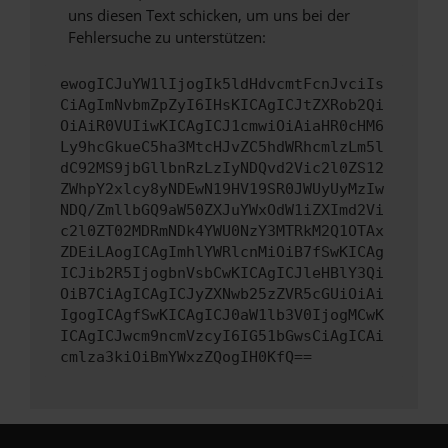
uns diesen Text schicken, um uns bei der
Fehlersuche zu unterstützen:
ewogICJuYW1lIjogIk5ldHdvcmtFcnJvciIs
CiAgImNvbmZpZyI6IHsKICAgICJtZXRob2Qi
OiAiR0VUIiwKICAgICJ1cmwiOiAiaHR0cHM6
Ly9hcGkueC5ha3MtcHJvZC5hdWRhcmlzLm5l
dC92MS9jbGllbnRzLzIyNDQvd2Vic2l0ZS12
ZWhpY2xlcy8yNDEwN19HV19SR0JWUyUyMzIw
NDQ/ZmllbGQ9aW50ZXJuYWxOdW1iZXImd2Vi
c2l0ZT02MDRmNDk4YWU0NzY3MTRkM2Q1OTAx
ZDEiLAogICAgImhlYWRlcnMiOiB7fSwKICAg
ICJib2R5IjogbnVsbCwKICAgICJleHBlY3Qi
OiB7CiAgICAgICJyZXNwb25zZVR5cGUiOiAi
IgogICAgfSwKICAgICJ0aW1lb3V0IjogMCwK
ICAgICJwcm9ncmVzcyI6IG51bGwsCiAgICAi
cmlza3kiOiBmYWxzZQogIH0KfQ==