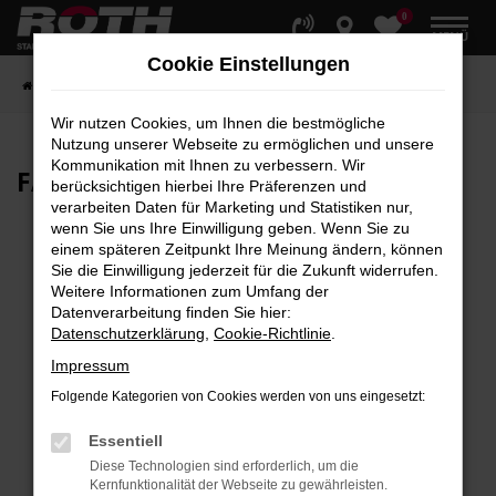
0
Zum
MENÜ
Hauptinhalt
Cookie Einstellungen
springen
Startseite
Fahrzeuge
Fahrzeugbestand
Wir nutzen Cookies, um Ihnen die bestmögliche
Nutzung unserer Webseite zu ermöglichen und unsere
Kommunikation mit Ihnen zu verbessern. Wir
FAHRZEUG-
SHOWROOM
berücksichtigen hierbei Ihre Präferenzen und
verarbeiten Daten für Marketing und Statistiken nur,
wenn Sie uns Ihre Einwilligung geben. Wenn Sie zu
einem späteren Zeitpunkt Ihre Meinung ändern, können
Sie die Einwilligung jederzeit für die Zukunft widerrufen.
Fehler: Network Error
Weitere Informationen zum Umfang der
Datenverarbeitung finden Sie hier:
Beim Laden ist ein Fehler aufgetreten.
Datenschutzerklärung
,
Cookie-Richtlinie
.
Hier sind ein paar Tipps, die dir helfen können:
Impressum
Überprüfe deine Firewall und deine
Folgende Kategorien von Cookies werden von uns eingesetzt:
Internetverbindung.
Laden andere Webseiten, zum Beispiel deine
Essentiell
Suchmaschine?
Diese Technologien sind erforderlich, um die
Kernfunktionalität der Webseite zu gewährleisten.