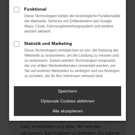
Prüfe deine Browsererweiterungen.
Manche Erweiterungen, wie Werbeblocker,
Funktional
können das Laden bestimmter Seiten
Diese Technologien bieten die bestmögliche Funktionalität
verhindern. Funktioniert die Seite in einem
der Webseite. Services von Drittanbietern wie Google
anderen Browser oder in einem privaten
Maps, Chats, Fahrzeugbewertungssystem und weitere
werden aktiviert.
Fenster?
Starte dein Gerät neu.
Statistik und Marketing
Das kann manchmal helfen, vorübergehende
Diese Technologien ermöglichen es uns, die Nutzung der
Probleme zu beheben.
Webseite zu analysieren, um die Leistung zu messen und
zu verbessern. Zudem werden Technologien eingesetzt,
Stelle sicher, dass dein Browser und dein
die von dritten Werbetreibenden verwendet werden, um
Betriebssystem auf dem neuesten Stand
Sie auf anderen Webseiten zu verfolgen und um Anzeigen
zu schalten, die für Ihre Interessen relevant sind.
sind.
Veraltete Software birgt nicht nur ein
Sicherheitsrisiko, sondern kann auch dazu
Speichern
führen, dass bestimmte Funktionen nicht mehr
Optionale Cookies ablehnen
unterstützt werden.
Alle akzeptieren
Wende dich an den Webseitenbetreiber.
Wenn du alle oben genannten Schritte versucht
hast, kontaktiere uns bitte. Wir werden
versuchen, das Problem zu beheben. Du kannst