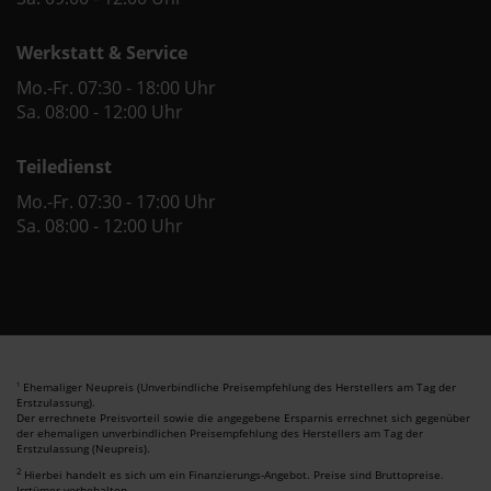
Werkstatt & Service
Mo.-Fr. 07:30 - 18:00 Uhr
Sa. 08:00 - 12:00 Uhr
Teiledienst
Mo.-Fr. 07:30 - 17:00 Uhr
Sa. 08:00 - 12:00 Uhr
Ehemaliger Neupreis (Unverbindliche Preisempfehlung des Herstellers am Tag der
1
Erstzulassung).
Der errechnete Preisvorteil sowie die angegebene Ersparnis errechnet sich gegenüber
der ehemaligen unverbindlichen Preisempfehlung des Herstellers am Tag der
Erstzulassung (Neupreis).
2
Hierbei handelt es sich um ein Finanzierungs-Angebot. Preise sind Bruttopreise.
Irrtümer vorbehalten.