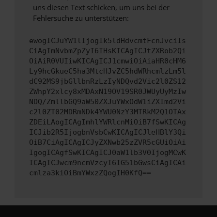
uns diesen Text schicken, um uns bei der
Fehlersuche zu unterstützen:
ewogICJuYW1lIjogIk5ldHdvcmtFcnJvciIs
CiAgImNvbmZpZyI6IHsKICAgICJtZXRob2Qi
OiAiR0VUIiwKICAgICJ1cmwiOiAiaHR0cHM6
Ly9hcGkueC5ha3MtcHJvZC5hdWRhcmlzLm5l
dC92MS9jbGllbnRzLzIyNDQvd2Vic2l0ZS12
ZWhpY2xlcy8xMDAxN19OV19SR0JWUyUyMzIw
NDQ/ZmllbGQ9aW50ZXJuYWxOdW1iZXImd2Vi
c2l0ZT02MDRmNDk4YWU0NzY3MTRkM2Q1OTAx
ZDEiLAogICAgImhlYWRlcnMiOiB7fSwKICAg
ICJib2R5IjogbnVsbCwKICAgICJleHBlY3Qi
OiB7CiAgICAgICJyZXNwb25zZVR5cGUiOiAi
IgogICAgfSwKICAgICJ0aW1lb3V0IjogMCwK
ICAgICJwcm9ncmVzcyI6IG51bGwsCiAgICAi
cmlza3kiOiBmYWxzZQogIH0KfQ==