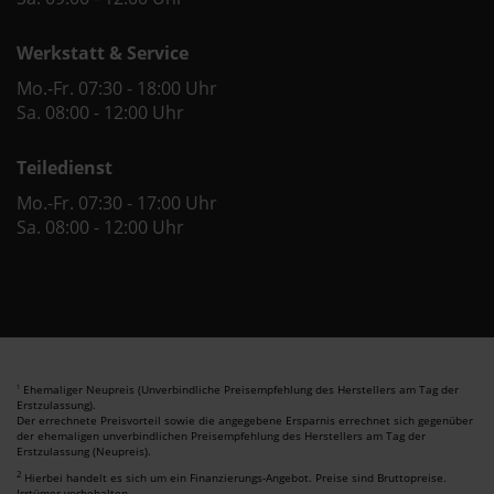
Werkstatt & Service
Mo.-Fr. 07:30 - 18:00 Uhr
Sa. 08:00 - 12:00 Uhr
Teiledienst
Mo.-Fr. 07:30 - 17:00 Uhr
Sa. 08:00 - 12:00 Uhr
Ehemaliger Neupreis (Unverbindliche Preisempfehlung des Herstellers am Tag der
1
Erstzulassung).
Der errechnete Preisvorteil sowie die angegebene Ersparnis errechnet sich gegenüber
der ehemaligen unverbindlichen Preisempfehlung des Herstellers am Tag der
Erstzulassung (Neupreis).
2
Hierbei handelt es sich um ein Finanzierungs-Angebot. Preise sind Bruttopreise.
Irrtümer vorbehalten.