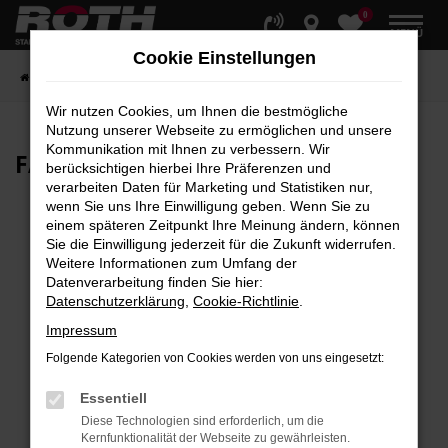
0
Zum
MENÜ
Hauptinhalt
Cookie Einstellungen
springen
Startseite
Fahrzeuge
Fahrzeugbestand
Wir nutzen Cookies, um Ihnen die bestmögliche
Nutzung unserer Webseite zu ermöglichen und unsere
Kommunikation mit Ihnen zu verbessern. Wir
FAHRZEUG-
SHOWROOM
berücksichtigen hierbei Ihre Präferenzen und
verarbeiten Daten für Marketing und Statistiken nur,
wenn Sie uns Ihre Einwilligung geben. Wenn Sie zu
einem späteren Zeitpunkt Ihre Meinung ändern, können
Sie die Einwilligung jederzeit für die Zukunft widerrufen.
Fehler: Network Error
Weitere Informationen zum Umfang der
Datenverarbeitung finden Sie hier:
Beim Laden ist ein Fehler aufgetreten.
Datenschutzerklärung
,
Cookie-Richtlinie
.
Hier sind ein paar Tipps, die dir helfen können:
Impressum
Überprüfe deine Firewall und deine
Folgende Kategorien von Cookies werden von uns eingesetzt:
Internetverbindung.
Laden andere Webseiten, zum Beispiel deine
Essentiell
Suchmaschine?
Diese Technologien sind erforderlich, um die
Kernfunktionalität der Webseite zu gewährleisten.