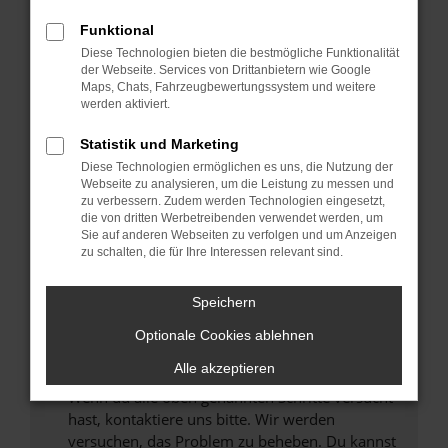
Prüfe deine Browsererweiterungen.
Manche Erweiterungen, wie Werbeblocker,
Funktional
können das Laden bestimmter Seiten
Diese Technologien bieten die bestmögliche Funktionalität
verhindern. Funktioniert die Seite in einem
der Webseite. Services von Drittanbietern wie Google
anderen Browser oder in einem privaten
Maps, Chats, Fahrzeugbewertungssystem und weitere
werden aktiviert.
Fenster?
Starte dein Gerät neu.
Statistik und Marketing
Das kann manchmal helfen, vorübergehende
Diese Technologien ermöglichen es uns, die Nutzung der
Probleme zu beheben.
Webseite zu analysieren, um die Leistung zu messen und
zu verbessern. Zudem werden Technologien eingesetzt,
Stelle sicher, dass dein Browser und dein
die von dritten Werbetreibenden verwendet werden, um
Betriebssystem auf dem neuesten Stand
Sie auf anderen Webseiten zu verfolgen und um Anzeigen
zu schalten, die für Ihre Interessen relevant sind.
sind.
Veraltete Software birgt nicht nur ein
Sicherheitsrisiko, sondern kann auch dazu
Speichern
führen, dass bestimmte Funktionen nicht mehr
Optionale Cookies ablehnen
unterstützt werden.
Alle akzeptieren
Wende dich an den Webseitenbetreiber.
Wenn du alle oben genannten Schritte versucht
hast, kontaktiere uns bitte. Wir werden
versuchen, das Problem zu beheben. Du kannst