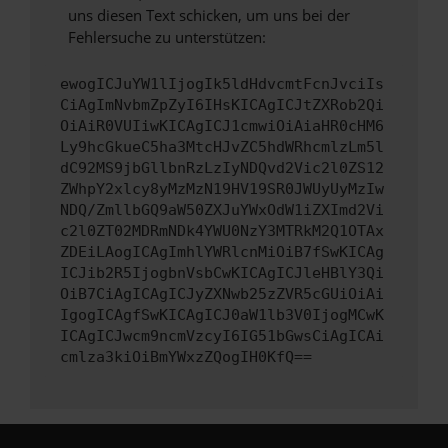
uns diesen Text schicken, um uns bei der
Fehlersuche zu unterstützen:
ewogICJuYW1lIjogIk5ldHdvcmtFcnJvciIs
CiAgImNvbmZpZyI6IHsKICAgICJtZXRob2Qi
OiAiR0VUIiwKICAgICJ1cmwiOiAiaHR0cHM6
Ly9hcGkueC5ha3MtcHJvZC5hdWRhcmlzLm5l
dC92MS9jbGllbnRzLzIyNDQvd2Vic2l0ZS12
ZWhpY2xlcy8yMzMzN19HV19SR0JWUyUyMzIw
NDQ/ZmllbGQ9aW50ZXJuYWxOdW1iZXImd2Vi
c2l0ZT02MDRmNDk4YWU0NzY3MTRkM2Q1OTAx
ZDEiLAogICAgImhlYWRlcnMiOiB7fSwKICAg
ICJib2R5IjogbnVsbCwKICAgICJleHBlY3Qi
OiB7CiAgICAgICJyZXNwb25zZVR5cGUiOiAi
IgogICAgfSwKICAgICJ0aW1lb3V0IjogMCwK
ICAgICJwcm9ncmVzcyI6IG51bGwsCiAgICAi
cmlza3kiOiBmYWxzZQogIH0KfQ==