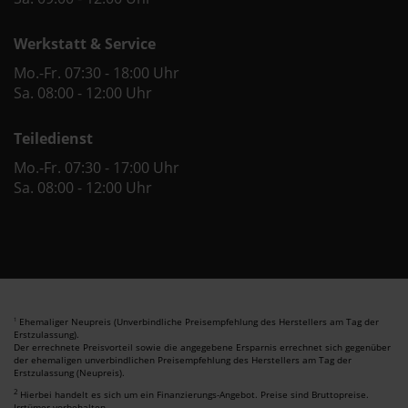
Werkstatt & Service
Mo.-Fr. 07:30 - 18:00 Uhr
Sa. 08:00 - 12:00 Uhr
Teiledienst
Mo.-Fr. 07:30 - 17:00 Uhr
Sa. 08:00 - 12:00 Uhr
Ehemaliger Neupreis (Unverbindliche Preisempfehlung des Herstellers am Tag der
1
Erstzulassung).
Der errechnete Preisvorteil sowie die angegebene Ersparnis errechnet sich gegenüber
der ehemaligen unverbindlichen Preisempfehlung des Herstellers am Tag der
Erstzulassung (Neupreis).
2
Hierbei handelt es sich um ein Finanzierungs-Angebot. Preise sind Bruttopreise.
Irrtümer vorbehalten.