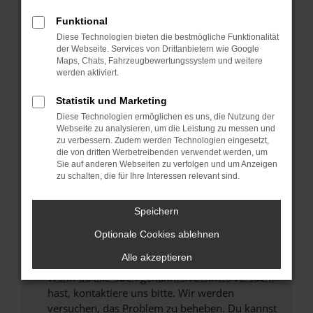
Prüfe deine Browsererweiterungen.
Manche Erweiterungen, wie Werbeblocker,
Funktional
können das Laden bestimmter Seiten
Diese Technologien bieten die bestmögliche Funktionalität
verhindern. Funktioniert die Seite in einem
der Webseite. Services von Drittanbietern wie Google
anderen Browser oder in einem privaten
Maps, Chats, Fahrzeugbewertungssystem und weitere
werden aktiviert.
Fenster?
Starte dein Gerät neu.
Statistik und Marketing
Das kann manchmal helfen, vorübergehende
Diese Technologien ermöglichen es uns, die Nutzung der
Probleme zu beheben.
Webseite zu analysieren, um die Leistung zu messen und
zu verbessern. Zudem werden Technologien eingesetzt,
Stelle sicher, dass dein Browser und dein
die von dritten Werbetreibenden verwendet werden, um
Betriebssystem auf dem neuesten Stand
Sie auf anderen Webseiten zu verfolgen und um Anzeigen
zu schalten, die für Ihre Interessen relevant sind.
sind.
Veraltete Software birgt nicht nur ein
Sicherheitsrisiko, sondern kann auch dazu
Speichern
führen, dass bestimmte Funktionen nicht mehr
Optionale Cookies ablehnen
unterstützt werden.
Alle akzeptieren
Wende dich an den Webseitenbetreiber.
Wenn du alle oben genannten Schritte versucht
hast, kontaktiere uns bitte. Wir werden
versuchen, das Problem zu beheben. Du kannst