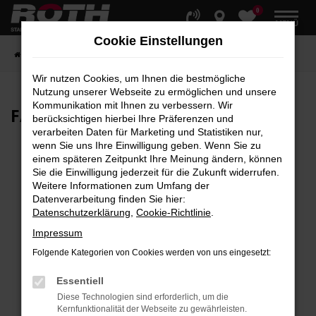
0
Zum
MENÜ
Hauptinhalt
Cookie Einstellungen
springen
Startseite
Fahrzeuge
Fahrzeugbestand
Wir nutzen Cookies, um Ihnen die bestmögliche
Nutzung unserer Webseite zu ermöglichen und unsere
Kommunikation mit Ihnen zu verbessern. Wir
FAHRZEUG-
SHOWROOM
berücksichtigen hierbei Ihre Präferenzen und
verarbeiten Daten für Marketing und Statistiken nur,
wenn Sie uns Ihre Einwilligung geben. Wenn Sie zu
einem späteren Zeitpunkt Ihre Meinung ändern, können
Sie die Einwilligung jederzeit für die Zukunft widerrufen.
Fehler: Network Error
Weitere Informationen zum Umfang der
Datenverarbeitung finden Sie hier:
Beim Laden ist ein Fehler aufgetreten.
Datenschutzerklärung
,
Cookie-Richtlinie
.
Hier sind ein paar Tipps, die dir helfen können:
Impressum
Überprüfe deine Firewall und deine
Folgende Kategorien von Cookies werden von uns eingesetzt:
Internetverbindung.
Laden andere Webseiten, zum Beispiel deine
Essentiell
Suchmaschine?
Diese Technologien sind erforderlich, um die
Kernfunktionalität der Webseite zu gewährleisten.