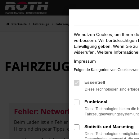
Zum
Hauptinhalt
springen
Startseite
Fahrzeuge
Fahrzeugbestand
Wir nutzen Cookies, um Ihnen d
verbessern. Wir berücksichtigen 
Einwilligung geben. Wenn Sie zu 
widerrufen. Weitere Information
FAHRZEUG-
SHOWRO
Impressum
Folgende Kategorien von Cookies werd
Essentiell
Diese Technologien sind erforde
Funktional
Fehler: Network Error
Diese Technologien bieten die b
Fahrzeugbewertungssystem und w
Beim Laden ist ein Fehler aufgetreten.
Statistik und Marketing
Hier sind ein paar Tipps, die dir helfen können:
Diese Technologien ermöglichen