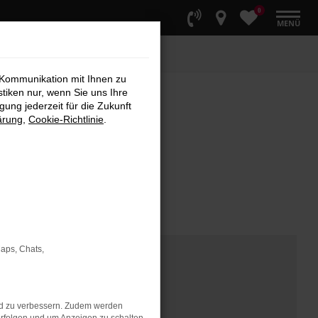
0
MENÜ
 Kommunikation mit Ihnen zu
stiken nur, wenn Sie uns Ihre
ung jederzeit für die Zukunft
ärung
,
Cookie-Richtlinie
.
Maps, Chats,
nd zu verbessern. Zudem werden