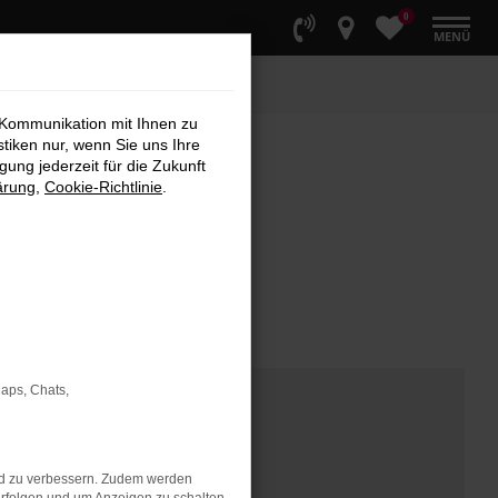
0
MENÜ
 Kommunikation mit Ihnen zu
stiken nur, wenn Sie uns Ihre
ung jederzeit für die Zukunft
ärung
,
Cookie-Richtlinie
.
Maps, Chats,
nd zu verbessern. Zudem werden