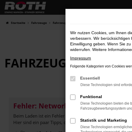
Zum
Hauptinhalt
springen
Startseite
Fahrzeuge
Fahrzeugbestand
Wir nutzen Cookies, um Ihnen d
verbessern. Wir berücksichtigen 
Einwilligung geben. Wenn Sie zu 
widerrufen. Weitere Information
FAHRZEUG-
SHOWRO
Impressum
Folgende Kategorien von Cookies werd
Essentiell
Diese Technologien sind erforde
Funktional
Fehler: Network Error
Diese Technologien bieten die b
Fahrzeugbewertungssystem und w
Beim Laden ist ein Fehler aufgetreten.
Statistik und Marketing
Hier sind ein paar Tipps, die dir helfen können:
Diese Technologien ermöglichen