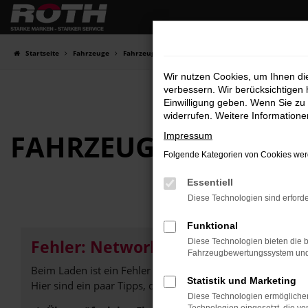
Zum
Hauptinhalt
springen
Startseite
Fahrzeuge
Fahrzeugbestand
Wir nutzen Cookies, um Ihnen d
verbessern. Wir berücksichtigen 
Einwilligung geben. Wenn Sie zu 
widerrufen. Weitere Information
FAHRZEUG-
SHOWRO
Impressum
Folgende Kategorien von Cookies werd
Essentiell
Diese Technologien sind erforde
Funktional
Fehler: Network Error
Diese Technologien bieten die b
Fahrzeugbewertungssystem und w
Beim Laden ist ein Fehler aufgetreten.
Statistik und Marketing
Hier sind ein paar Tipps, die dir helfen können:
Diese Technologien ermöglichen