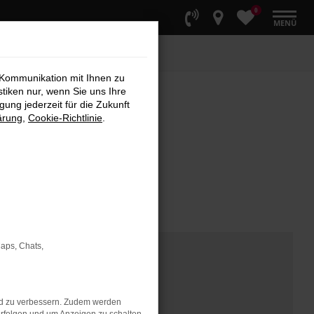
0
MENÜ
 Kommunikation mit Ihnen zu
stiken nur, wenn Sie uns Ihre
ung jederzeit für die Zukunft
ärung
,
Cookie-Richtlinie
.
Maps, Chats,
nd zu verbessern. Zudem werden