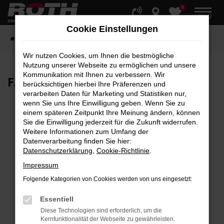
0
Zum
MENÜ
Hauptinhalt
Cookie Einstellungen
springen
Startseite
Fahrzeuge
Fahrzeugbestand
Wir nutzen Cookies, um Ihnen die bestmögliche
Nutzung unserer Webseite zu ermöglichen und unsere
Kommunikation mit Ihnen zu verbessern. Wir
FAHRZEUG-
SHOWROOM
berücksichtigen hierbei Ihre Präferenzen und
verarbeiten Daten für Marketing und Statistiken nur,
wenn Sie uns Ihre Einwilligung geben. Wenn Sie zu
einem späteren Zeitpunkt Ihre Meinung ändern, können
Sie die Einwilligung jederzeit für die Zukunft widerrufen.
Fehler: Network Error
Weitere Informationen zum Umfang der
Datenverarbeitung finden Sie hier:
Beim Laden ist ein Fehler aufgetreten.
Datenschutzerklärung
,
Cookie-Richtlinie
.
Hier sind ein paar Tipps, die dir helfen können:
Impressum
Überprüfe deine Firewall und deine
Folgende Kategorien von Cookies werden von uns eingesetzt:
Internetverbindung.
Laden andere Webseiten, zum Beispiel deine
Essentiell
Suchmaschine?
Diese Technologien sind erforderlich, um die
Kernfunktionalität der Webseite zu gewährleisten.