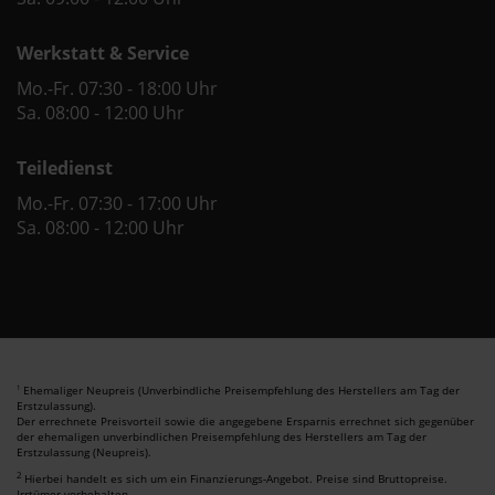
Werkstatt & Service
Mo.-Fr. 07:30 - 18:00 Uhr
Sa. 08:00 - 12:00 Uhr
Teiledienst
Mo.-Fr. 07:30 - 17:00 Uhr
Sa. 08:00 - 12:00 Uhr
Ehemaliger Neupreis (Unverbindliche Preisempfehlung des Herstellers am Tag der
1
Erstzulassung).
Der errechnete Preisvorteil sowie die angegebene Ersparnis errechnet sich gegenüber
der ehemaligen unverbindlichen Preisempfehlung des Herstellers am Tag der
Erstzulassung (Neupreis).
2
Hierbei handelt es sich um ein Finanzierungs-Angebot. Preise sind Bruttopreise.
Irrtümer vorbehalten.