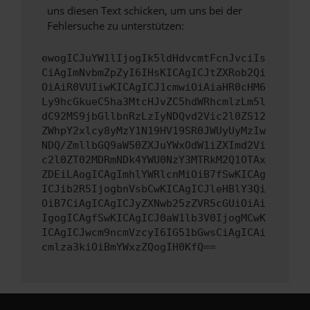
uns diesen Text schicken, um uns bei der
Fehlersuche zu unterstützen:
ewogICJuYW1lIjogIk5ldHdvcmtFcnJvciIs
CiAgImNvbmZpZyI6IHsKICAgICJtZXRob2Qi
OiAiR0VUIiwKICAgICJ1cmwiOiAiaHR0cHM6
Ly9hcGkueC5ha3MtcHJvZC5hdWRhcmlzLm5l
dC92MS9jbGllbnRzLzIyNDQvd2Vic2l0ZS12
ZWhpY2xlcy8yMzY1N19HV19SR0JWUyUyMzIw
NDQ/ZmllbGQ9aW50ZXJuYWxOdW1iZXImd2Vi
c2l0ZT02MDRmNDk4YWU0NzY3MTRkM2Q1OTAx
ZDEiLAogICAgImhlYWRlcnMiOiB7fSwKICAg
ICJib2R5IjogbnVsbCwKICAgICJleHBlY3Qi
OiB7CiAgICAgICJyZXNwb25zZVR5cGUiOiAi
IgogICAgfSwKICAgICJ0aW1lb3V0IjogMCwK
ICAgICJwcm9ncmVzcyI6IG51bGwsCiAgICAi
cmlza3kiOiBmYWxzZQogIH0KfQ==