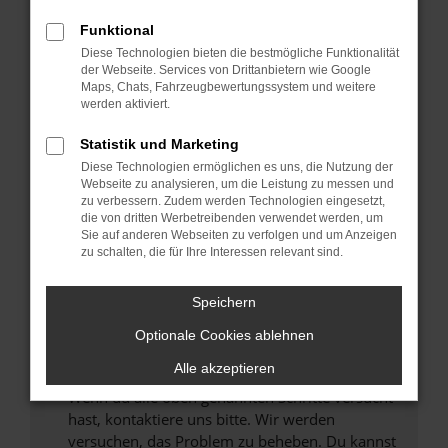
Prüfe deine Browsererweiterungen.
Manche Erweiterungen, wie Werbeblocker,
Funktional
können das Laden bestimmter Seiten
Diese Technologien bieten die bestmögliche Funktionalität
verhindern. Funktioniert die Seite in einem
der Webseite. Services von Drittanbietern wie Google
anderen Browser oder in einem privaten
Maps, Chats, Fahrzeugbewertungssystem und weitere
werden aktiviert.
Fenster?
Starte dein Gerät neu.
Statistik und Marketing
Das kann manchmal helfen, vorübergehende
Diese Technologien ermöglichen es uns, die Nutzung der
Probleme zu beheben.
Webseite zu analysieren, um die Leistung zu messen und
zu verbessern. Zudem werden Technologien eingesetzt,
Stelle sicher, dass dein Browser und dein
die von dritten Werbetreibenden verwendet werden, um
Betriebssystem auf dem neuesten Stand
Sie auf anderen Webseiten zu verfolgen und um Anzeigen
zu schalten, die für Ihre Interessen relevant sind.
sind.
Veraltete Software birgt nicht nur ein
Sicherheitsrisiko, sondern kann auch dazu
Speichern
führen, dass bestimmte Funktionen nicht mehr
Optionale Cookies ablehnen
unterstützt werden.
Alle akzeptieren
Wende dich an den Webseitenbetreiber.
Wenn du alle oben genannten Schritte versucht
hast, kontaktiere uns bitte. Wir werden
versuchen, das Problem zu beheben. Du kannst