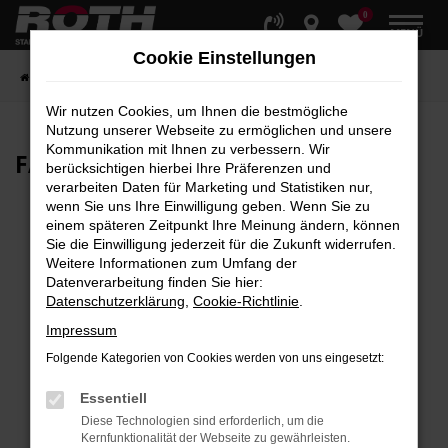
0
Zum
MENÜ
Hauptinhalt
Cookie Einstellungen
springen
Startseite
Fahrzeuge
Fahrzeugbestand
Wir nutzen Cookies, um Ihnen die bestmögliche
Nutzung unserer Webseite zu ermöglichen und unsere
Kommunikation mit Ihnen zu verbessern. Wir
FAHRZEUG-
SHOWROOM
berücksichtigen hierbei Ihre Präferenzen und
verarbeiten Daten für Marketing und Statistiken nur,
wenn Sie uns Ihre Einwilligung geben. Wenn Sie zu
einem späteren Zeitpunkt Ihre Meinung ändern, können
Sie die Einwilligung jederzeit für die Zukunft widerrufen.
Fehler: Network Error
Weitere Informationen zum Umfang der
Datenverarbeitung finden Sie hier:
Beim Laden ist ein Fehler aufgetreten.
Datenschutzerklärung
,
Cookie-Richtlinie
.
Hier sind ein paar Tipps, die dir helfen können:
Impressum
Überprüfe deine Firewall und deine
Folgende Kategorien von Cookies werden von uns eingesetzt:
Internetverbindung.
Laden andere Webseiten, zum Beispiel deine
Essentiell
Suchmaschine?
Diese Technologien sind erforderlich, um die
Kernfunktionalität der Webseite zu gewährleisten.