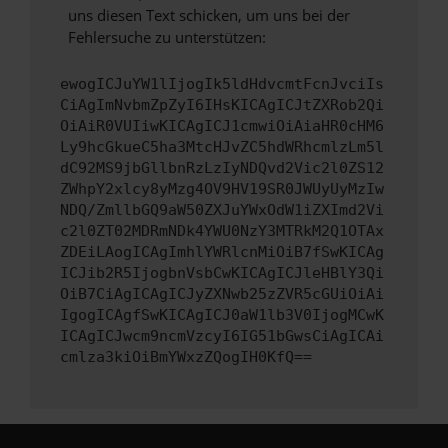
uns diesen Text schicken, um uns bei der
Fehlersuche zu unterstützen:
ewogICJuYW1lIjogIk5ldHdvcmtFcnJvciIs
CiAgImNvbmZpZyI6IHsKICAgICJtZXRob2Qi
OiAiR0VUIiwKICAgICJ1cmwiOiAiaHR0cHM6
Ly9hcGkueC5ha3MtcHJvZC5hdWRhcmlzLm5l
dC92MS9jbGllbnRzLzIyNDQvd2Vic2l0ZS12
ZWhpY2xlcy8yMzg4OV9HV19SR0JWUyUyMzIw
NDQ/ZmllbGQ9aW50ZXJuYWxOdW1iZXImd2Vi
c2l0ZT02MDRmNDk4YWU0NzY3MTRkM2Q1OTAx
ZDEiLAogICAgImhlYWRlcnMiOiB7fSwKICAg
ICJib2R5IjogbnVsbCwKICAgICJleHBlY3Qi
OiB7CiAgICAgICJyZXNwb25zZVR5cGUiOiAi
IgogICAgfSwKICAgICJ0aW1lb3V0IjogMCwK
ICAgICJwcm9ncmVzcyI6IG51bGwsCiAgICAi
cmlza3kiOiBmYWxzZQogIH0KfQ==