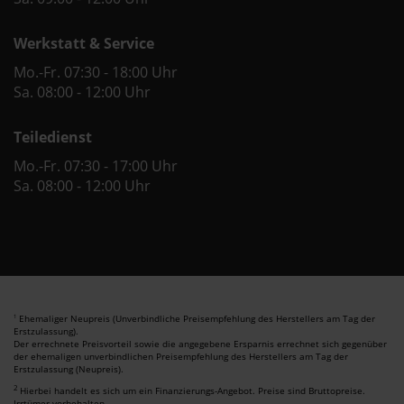
Werkstatt & Service
Mo.-Fr. 07:30 - 18:00 Uhr
Sa. 08:00 - 12:00 Uhr
Teiledienst
Mo.-Fr. 07:30 - 17:00 Uhr
Sa. 08:00 - 12:00 Uhr
Ehemaliger Neupreis (Unverbindliche Preisempfehlung des Herstellers am Tag der
1
Erstzulassung).
Der errechnete Preisvorteil sowie die angegebene Ersparnis errechnet sich gegenüber
der ehemaligen unverbindlichen Preisempfehlung des Herstellers am Tag der
Erstzulassung (Neupreis).
2
Hierbei handelt es sich um ein Finanzierungs-Angebot. Preise sind Bruttopreise.
Irrtümer vorbehalten.