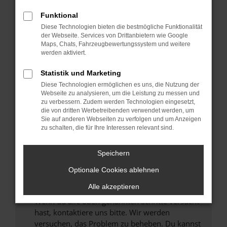
Prüfe deine Browsererweiterungen.
Manche Erweiterungen, wie Werbeblocker,
Funktional
können das Laden bestimmter Seiten
Diese Technologien bieten die bestmögliche Funktionalität
verhindern. Funktioniert die Seite in einem
der Webseite. Services von Drittanbietern wie Google
anderen Browser oder in einem privaten
Maps, Chats, Fahrzeugbewertungssystem und weitere
werden aktiviert.
Fenster?
Starte dein Gerät neu.
Statistik und Marketing
Das kann manchmal helfen, vorübergehende
Diese Technologien ermöglichen es uns, die Nutzung der
Probleme zu beheben.
Webseite zu analysieren, um die Leistung zu messen und
zu verbessern. Zudem werden Technologien eingesetzt,
Stelle sicher, dass dein Browser und dein
die von dritten Werbetreibenden verwendet werden, um
Betriebssystem auf dem neuesten Stand
Sie auf anderen Webseiten zu verfolgen und um Anzeigen
zu schalten, die für Ihre Interessen relevant sind.
sind.
Veraltete Software birgt nicht nur ein
Sicherheitsrisiko, sondern kann auch dazu
Speichern
führen, dass bestimmte Funktionen nicht mehr
Optionale Cookies ablehnen
unterstützt werden.
Alle akzeptieren
Wende dich an den Webseitenbetreiber.
Wenn du alle oben genannten Schritte versucht
hast, kontaktiere uns bitte. Wir werden
versuchen, das Problem zu beheben. Du kannst