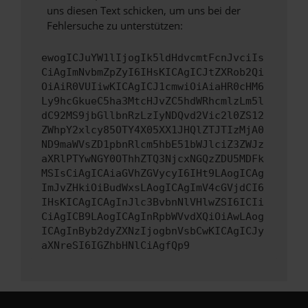
uns diesen Text schicken, um uns bei der
Fehlersuche zu unterstützen:
ewogICJuYW1lIjogIk5ldHdvcmtFcnJvciIs
CiAgImNvbmZpZyI6IHsKICAgICJtZXRob2Qi
OiAiR0VUIiwKICAgICJ1cmwiOiAiaHR0cHM6
Ly9hcGkueC5ha3MtcHJvZC5hdWRhcmlzLm5l
dC92MS9jbGllbnRzLzIyNDQvd2Vic2l0ZS12
ZWhpY2xlcy85OTY4X05XX1JHQlZTJTIzMjA0
ND9maWVsZD1pbnRlcm5hbE51bWJlciZ3ZWJz
aXRlPTYwNGY0OThhZTQ3NjcxNGQzZDU5MDFk
MSIsCiAgICAiaGVhZGVycyI6IHt9LAogICAg
ImJvZHkiOiBudWxsLAogICAgImV4cGVjdCI6
IHsKICAgICAgInJlc3BvbnNlVHlwZSI6ICIi
CiAgICB9LAogICAgInRpbWVvdXQiOiAwLAog
ICAgInByb2dyZXNzIjogbnVsbCwKICAgICJy
aXNreSI6IGZhbHNlCiAgfQp9