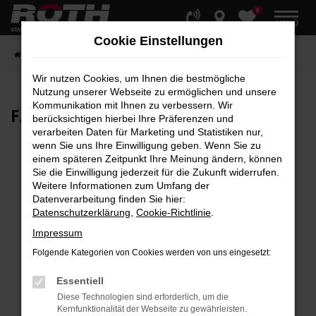
0
Zum
MENÜ
Hauptinhalt
Cookie Einstellungen
springen
Startseite
Fahrzeuge
Fahrzeugbestand
Wir nutzen Cookies, um Ihnen die bestmögliche
Nutzung unserer Webseite zu ermöglichen und unsere
Kommunikation mit Ihnen zu verbessern. Wir
FAHRZEUG-
SHOWROOM
berücksichtigen hierbei Ihre Präferenzen und
verarbeiten Daten für Marketing und Statistiken nur,
wenn Sie uns Ihre Einwilligung geben. Wenn Sie zu
einem späteren Zeitpunkt Ihre Meinung ändern, können
Sie die Einwilligung jederzeit für die Zukunft widerrufen.
Fehler: Network Error
Weitere Informationen zum Umfang der
Datenverarbeitung finden Sie hier:
Beim Laden ist ein Fehler aufgetreten.
Datenschutzerklärung
,
Cookie-Richtlinie
.
Hier sind ein paar Tipps, die dir helfen können:
Impressum
Überprüfe deine Firewall und deine
Folgende Kategorien von Cookies werden von uns eingesetzt:
Internetverbindung.
Laden andere Webseiten, zum Beispiel deine
Essentiell
Suchmaschine?
Diese Technologien sind erforderlich, um die
Kernfunktionalität der Webseite zu gewährleisten.