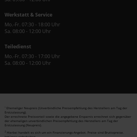
Werkstatt & Service
Mo.-Fr. 07:30 - 18:00 Uhr
Sa. 08:00 - 12:00 Uhr
Teiledienst
Mo.-Fr. 07:30 - 17:00 Uhr
Sa. 08:00 - 12:00 Uhr
Ehemaliger Neupreis (Unverbindliche Preisempfehlung des Herstellers am Tag der
1
Erstzulassung).
Der errechnete Preisvorteil sowie die angegebene Ersparnis errechnet sich gegenüber
der ehemaligen unverbindlichen Preisempfehlung des Herstellers am Tag der
Erstzulassung (Neupreis).
2
Hierbei handelt es sich um ein Finanzierungs-Angebot. Preise sind Bruttopreise.
Irrtümer vorbehalten.