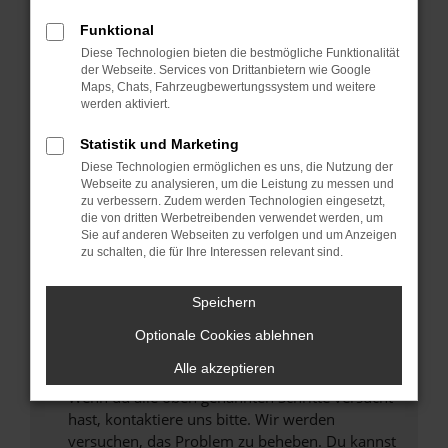
Prüfe deine Browsererweiterungen.
Manche Erweiterungen, wie Werbeblocker,
Funktional
können das Laden bestimmter Seiten
Diese Technologien bieten die bestmögliche Funktionalität
verhindern. Funktioniert die Seite in einem
der Webseite. Services von Drittanbietern wie Google
anderen Browser oder in einem privaten
Maps, Chats, Fahrzeugbewertungssystem und weitere
werden aktiviert.
Fenster?
Starte dein Gerät neu.
Statistik und Marketing
Das kann manchmal helfen, vorübergehende
Diese Technologien ermöglichen es uns, die Nutzung der
Probleme zu beheben.
Webseite zu analysieren, um die Leistung zu messen und
zu verbessern. Zudem werden Technologien eingesetzt,
Stelle sicher, dass dein Browser und dein
die von dritten Werbetreibenden verwendet werden, um
Betriebssystem auf dem neuesten Stand
Sie auf anderen Webseiten zu verfolgen und um Anzeigen
zu schalten, die für Ihre Interessen relevant sind.
sind.
Veraltete Software birgt nicht nur ein
Sicherheitsrisiko, sondern kann auch dazu
Speichern
führen, dass bestimmte Funktionen nicht mehr
Optionale Cookies ablehnen
unterstützt werden.
Alle akzeptieren
Wende dich an den Webseitenbetreiber.
Wenn du alle oben genannten Schritte versucht
hast, kontaktiere uns bitte. Wir werden
versuchen, das Problem zu beheben. Du kannst