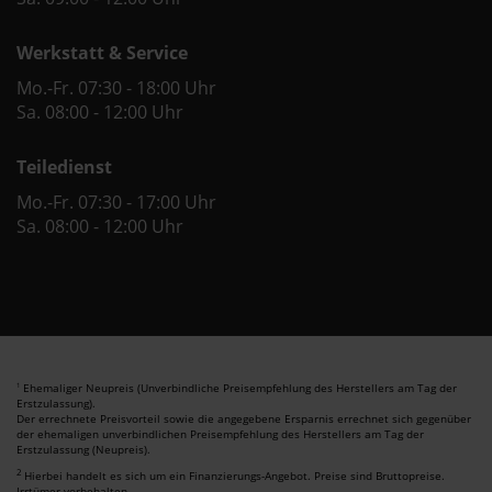
Werkstatt & Service
Mo.-Fr. 07:30 - 18:00 Uhr
Sa. 08:00 - 12:00 Uhr
Teiledienst
Mo.-Fr. 07:30 - 17:00 Uhr
Sa. 08:00 - 12:00 Uhr
Ehemaliger Neupreis (Unverbindliche Preisempfehlung des Herstellers am Tag der
1
Erstzulassung).
Der errechnete Preisvorteil sowie die angegebene Ersparnis errechnet sich gegenüber
der ehemaligen unverbindlichen Preisempfehlung des Herstellers am Tag der
Erstzulassung (Neupreis).
2
Hierbei handelt es sich um ein Finanzierungs-Angebot. Preise sind Bruttopreise.
Irrtümer vorbehalten.