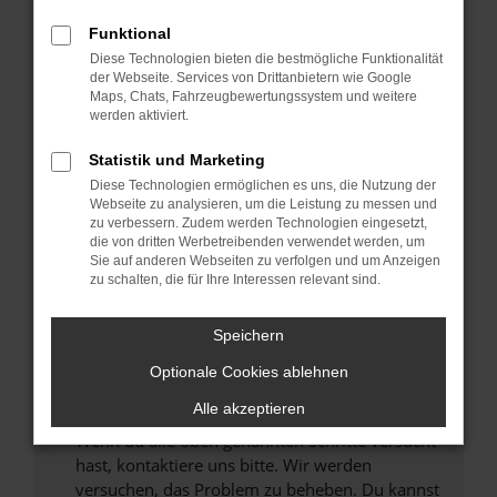
Prüfe deine Browsererweiterungen.
Manche Erweiterungen, wie Werbeblocker,
Funktional
können das Laden bestimmter Seiten
Diese Technologien bieten die bestmögliche Funktionalität
verhindern. Funktioniert die Seite in einem
der Webseite. Services von Drittanbietern wie Google
anderen Browser oder in einem privaten
Maps, Chats, Fahrzeugbewertungssystem und weitere
werden aktiviert.
Fenster?
Starte dein Gerät neu.
Statistik und Marketing
Das kann manchmal helfen, vorübergehende
Diese Technologien ermöglichen es uns, die Nutzung der
Probleme zu beheben.
Webseite zu analysieren, um die Leistung zu messen und
zu verbessern. Zudem werden Technologien eingesetzt,
Stelle sicher, dass dein Browser und dein
die von dritten Werbetreibenden verwendet werden, um
Betriebssystem auf dem neuesten Stand
Sie auf anderen Webseiten zu verfolgen und um Anzeigen
zu schalten, die für Ihre Interessen relevant sind.
sind.
Veraltete Software birgt nicht nur ein
Sicherheitsrisiko, sondern kann auch dazu
Speichern
führen, dass bestimmte Funktionen nicht mehr
Optionale Cookies ablehnen
unterstützt werden.
Alle akzeptieren
Wende dich an den Webseitenbetreiber.
Wenn du alle oben genannten Schritte versucht
hast, kontaktiere uns bitte. Wir werden
versuchen, das Problem zu beheben. Du kannst