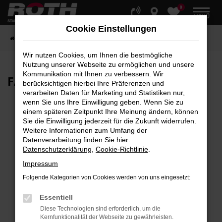
0
Zum
MENÜ
Hauptinhalt
Cookie Einstellungen
springen
Startseite
Fahrzeuge
Fahrzeugbestand
Wir nutzen Cookies, um Ihnen die bestmögliche
Nutzung unserer Webseite zu ermöglichen und unsere
Kommunikation mit Ihnen zu verbessern. Wir
FAHRZEUG-
SHOWROOM
berücksichtigen hierbei Ihre Präferenzen und
verarbeiten Daten für Marketing und Statistiken nur,
wenn Sie uns Ihre Einwilligung geben. Wenn Sie zu
einem späteren Zeitpunkt Ihre Meinung ändern, können
Sie die Einwilligung jederzeit für die Zukunft widerrufen.
Fehler: Network Error
Weitere Informationen zum Umfang der
Datenverarbeitung finden Sie hier:
Beim Laden ist ein Fehler aufgetreten.
Datenschutzerklärung
,
Cookie-Richtlinie
.
Hier sind ein paar Tipps, die dir helfen können:
Impressum
Überprüfe deine Firewall und deine
Folgende Kategorien von Cookies werden von uns eingesetzt:
Internetverbindung.
Laden andere Webseiten, zum Beispiel deine
Essentiell
Suchmaschine?
Diese Technologien sind erforderlich, um die
Kernfunktionalität der Webseite zu gewährleisten.