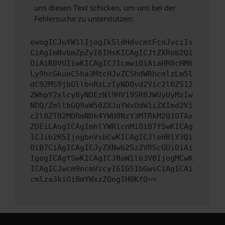
uns diesen Text schicken, um uns bei der
Fehlersuche zu unterstützen:
ewogICJuYW1lIjogIk5ldHdvcmtFcnJvciIs
CiAgImNvbmZpZyI6IHsKICAgICJtZXRob2Qi
OiAiR0VUIiwKICAgICJ1cmwiOiAiaHR0cHM6
Ly9hcGkueC5ha3MtcHJvZC5hdWRhcmlzLm5l
dC92MS9jbGllbnRzLzIyNDQvd2Vic2l0ZS12
ZWhpY2xlcy8yNDEzNl9HV19SR0JWUyUyMzIw
NDQ/ZmllbGQ9aW50ZXJuYWxOdW1iZXImd2Vi
c2l0ZT02MDRmNDk4YWU0NzY3MTRkM2Q1OTAx
ZDEiLAogICAgImhlYWRlcnMiOiB7fSwKICAg
ICJib2R5IjogbnVsbCwKICAgICJleHBlY3Qi
OiB7CiAgICAgICJyZXNwb25zZVR5cGUiOiAi
IgogICAgfSwKICAgICJ0aW1lb3V0IjogMCwK
ICAgICJwcm9ncmVzcyI6IG51bGwsCiAgICAi
cmlza3kiOiBmYWxzZQogIH0KfQ==