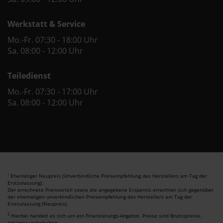
Werkstatt & Service
Mo.-Fr. 07:30 - 18:00 Uhr
Sa. 08:00 - 12:00 Uhr
Teiledienst
Mo.-Fr. 07:30 - 17:00 Uhr
Sa. 08:00 - 12:00 Uhr
Ehemaliger Neupreis (Unverbindliche Preisempfehlung des Herstellers am Tag der
1
Erstzulassung).
Der errechnete Preisvorteil sowie die angegebene Ersparnis errechnet sich gegenüber
der ehemaligen unverbindlichen Preisempfehlung des Herstellers am Tag der
Erstzulassung (Neupreis).
2
Hierbei handelt es sich um ein Finanzierungs-Angebot. Preise sind Bruttopreise.
Irrtümer vorbehalten.