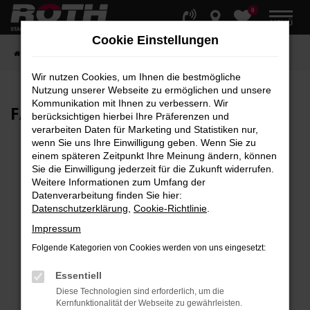
0
Zum
MENÜ
Hauptinhalt
Cookie Einstellungen
springen
Startseite
Fahrzeuge
Fahrzeugbestand
Wir nutzen Cookies, um Ihnen die bestmögliche
Nutzung unserer Webseite zu ermöglichen und unsere
Kommunikation mit Ihnen zu verbessern. Wir
FAHRZEUG-
SHOWROOM
berücksichtigen hierbei Ihre Präferenzen und
verarbeiten Daten für Marketing und Statistiken nur,
wenn Sie uns Ihre Einwilligung geben. Wenn Sie zu
einem späteren Zeitpunkt Ihre Meinung ändern, können
Sie die Einwilligung jederzeit für die Zukunft widerrufen.
Fehler: Network Error
Weitere Informationen zum Umfang der
Datenverarbeitung finden Sie hier:
Beim Laden ist ein Fehler aufgetreten.
Datenschutzerklärung
,
Cookie-Richtlinie
.
Hier sind ein paar Tipps, die dir helfen können:
Impressum
Überprüfe deine Firewall und deine
Folgende Kategorien von Cookies werden von uns eingesetzt:
Internetverbindung.
Laden andere Webseiten, zum Beispiel deine
Essentiell
Suchmaschine?
Diese Technologien sind erforderlich, um die
Kernfunktionalität der Webseite zu gewährleisten.