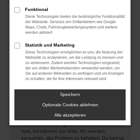
Prüfe deine Browsererweiterungen.
Manche Erweiterungen, wie Werbeblocker,
Funktional
können das Laden bestimmter Seiten
Diese Technologien bieten die bestmögliche Funktionalität
verhindern. Funktioniert die Seite in einem
der Webseite. Services von Drittanbietern wie Google
anderen Browser oder in einem privaten
Maps, Chats, Fahrzeugbewertungssystem und weitere
werden aktiviert.
Fenster?
Starte dein Gerät neu.
Statistik und Marketing
Das kann manchmal helfen, vorübergehende
Diese Technologien ermöglichen es uns, die Nutzung der
Probleme zu beheben.
Webseite zu analysieren, um die Leistung zu messen und
zu verbessern. Zudem werden Technologien eingesetzt,
Stelle sicher, dass dein Browser und dein
die von dritten Werbetreibenden verwendet werden, um
Betriebssystem auf dem neuesten Stand
Sie auf anderen Webseiten zu verfolgen und um Anzeigen
zu schalten, die für Ihre Interessen relevant sind.
sind.
Veraltete Software birgt nicht nur ein
Sicherheitsrisiko, sondern kann auch dazu
Speichern
führen, dass bestimmte Funktionen nicht mehr
Optionale Cookies ablehnen
unterstützt werden.
Alle akzeptieren
Wende dich an den Webseitenbetreiber.
Wenn du alle oben genannten Schritte versucht
hast, kontaktiere uns bitte. Wir werden
versuchen, das Problem zu beheben. Du kannst