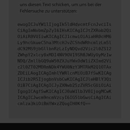
uns diesen Text schicken, um uns bei der
Fehlersuche zu unterstützen:
ewogICJuYW1lIjogIk5ldHdvcmtFcnJvciIs
CiAgImNvbmZpZyI6IHsKICAgICJtZXRob2Qi
OiAiR0VUIiwKICAgICJ1cmwiOiAiaHR0cHM6
Ly9hcGkueC5ha3MtcHJvZC5hdWRhcmlzLm5l
dC92MS9jbGllbnRzLzIyNDQvd2Vic2l0ZS12
ZWhpY2xlcy8xMDI4NV9OV19SR0JWUyUyMzIw
NDQ/ZmllbGQ9aW50ZXJuYWxOdW1iZXImd2Vi
c2l0ZT02MDRmNDk4YWU0NzY3MTRkM2Q1OTAx
ZDEiLAogICAgImhlYWRlcnMiOiB7fSwKICAg
ICJib2R5IjogbnVsbCwKICAgICJleHBlY3Qi
OiB7CiAgICAgICJyZXNwb25zZVR5cGUiOiAi
IgogICAgfSwKICAgICJ0aW1lb3V0IjogMCwK
ICAgICJwcm9ncmVzcyI6IG51bGwsCiAgICAi
cmlza3kiOiBmYWxzZQogIH0KfQ==