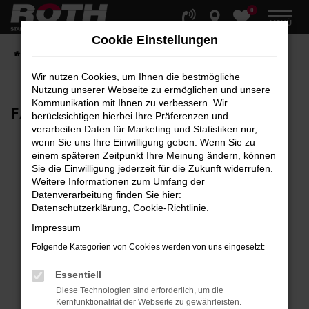
0
Zum
MENÜ
Hauptinhalt
Cookie Einstellungen
springen
Startseite
Fahrzeuge
Fahrzeugbestand
Wir nutzen Cookies, um Ihnen die bestmögliche
Nutzung unserer Webseite zu ermöglichen und unsere
Kommunikation mit Ihnen zu verbessern. Wir
FAHRZEUG-
SHOWROOM
berücksichtigen hierbei Ihre Präferenzen und
verarbeiten Daten für Marketing und Statistiken nur,
wenn Sie uns Ihre Einwilligung geben. Wenn Sie zu
einem späteren Zeitpunkt Ihre Meinung ändern, können
Sie die Einwilligung jederzeit für die Zukunft widerrufen.
Fehler: Network Error
Weitere Informationen zum Umfang der
Datenverarbeitung finden Sie hier:
Beim Laden ist ein Fehler aufgetreten.
Datenschutzerklärung
,
Cookie-Richtlinie
.
Hier sind ein paar Tipps, die dir helfen können:
Impressum
Überprüfe deine Firewall und deine
Folgende Kategorien von Cookies werden von uns eingesetzt:
Internetverbindung.
Laden andere Webseiten, zum Beispiel deine
Essentiell
Suchmaschine?
Diese Technologien sind erforderlich, um die
Kernfunktionalität der Webseite zu gewährleisten.