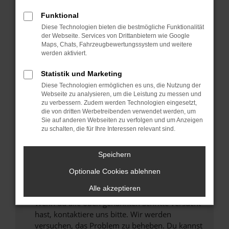
Prüfe deine Browsererweiterungen.
Manche Erweiterungen, wie Werbeblocker,
Funktional
können das Laden bestimmter Seiten
Diese Technologien bieten die bestmögliche Funktionalität
verhindern. Funktioniert die Seite in einem
der Webseite. Services von Drittanbietern wie Google
anderen Browser oder in einem privaten
Maps, Chats, Fahrzeugbewertungssystem und weitere
werden aktiviert.
Fenster?
Starte dein Gerät neu.
Statistik und Marketing
Das kann manchmal helfen, vorübergehende
Diese Technologien ermöglichen es uns, die Nutzung der
Probleme zu beheben.
Webseite zu analysieren, um die Leistung zu messen und
zu verbessern. Zudem werden Technologien eingesetzt,
Stelle sicher, dass dein Browser und dein
die von dritten Werbetreibenden verwendet werden, um
Betriebssystem auf dem neuesten Stand
Sie auf anderen Webseiten zu verfolgen und um Anzeigen
zu schalten, die für Ihre Interessen relevant sind.
sind.
Veraltete Software birgt nicht nur ein
Sicherheitsrisiko, sondern kann auch dazu
Speichern
führen, dass bestimmte Funktionen nicht mehr
Optionale Cookies ablehnen
unterstützt werden.
Alle akzeptieren
Wende dich an den Webseitenbetreiber.
Wenn du alle oben genannten Schritte versucht
hast, kontaktiere uns bitte. Wir werden
versuchen, das Problem zu beheben. Du kannst