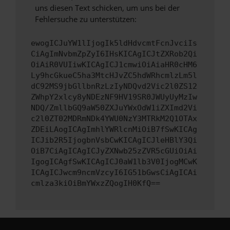
uns diesen Text schicken, um uns bei der
Fehlersuche zu unterstützen:
ewogICJuYW1lIjogIk5ldHdvcmtFcnJvciIs
CiAgImNvbmZpZyI6IHsKICAgICJtZXRob2Qi
OiAiR0VUIiwKICAgICJ1cmwiOiAiaHR0cHM6
Ly9hcGkueC5ha3MtcHJvZC5hdWRhcmlzLm5l
dC92MS9jbGllbnRzLzIyNDQvd2Vic2l0ZS12
ZWhpY2xlcy8yNDEzNF9HV19SR0JWUyUyMzIw
NDQ/ZmllbGQ9aW50ZXJuYWxOdW1iZXImd2Vi
c2l0ZT02MDRmNDk4YWU0NzY3MTRkM2Q1OTAx
ZDEiLAogICAgImhlYWRlcnMiOiB7fSwKICAg
ICJib2R5IjogbnVsbCwKICAgICJleHBlY3Qi
OiB7CiAgICAgICJyZXNwb25zZVR5cGUiOiAi
IgogICAgfSwKICAgICJ0aW1lb3V0IjogMCwK
ICAgICJwcm9ncmVzcyI6IG51bGwsCiAgICAi
cmlza3kiOiBmYWxzZQogIH0KfQ==