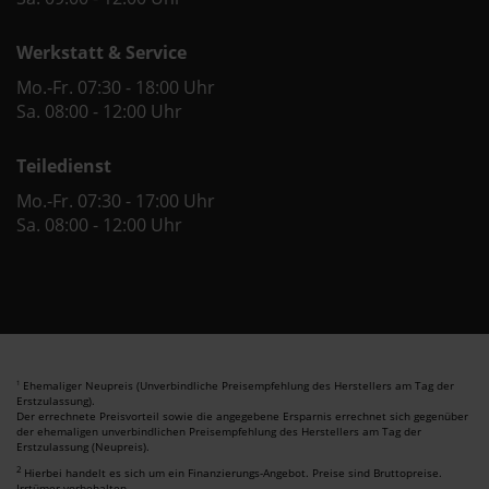
Werkstatt & Service
Mo.-Fr. 07:30 - 18:00 Uhr
Sa. 08:00 - 12:00 Uhr
Teiledienst
Mo.-Fr. 07:30 - 17:00 Uhr
Sa. 08:00 - 12:00 Uhr
Ehemaliger Neupreis (Unverbindliche Preisempfehlung des Herstellers am Tag der
1
Erstzulassung).
Der errechnete Preisvorteil sowie die angegebene Ersparnis errechnet sich gegenüber
der ehemaligen unverbindlichen Preisempfehlung des Herstellers am Tag der
Erstzulassung (Neupreis).
2
Hierbei handelt es sich um ein Finanzierungs-Angebot. Preise sind Bruttopreise.
Irrtümer vorbehalten.