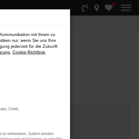
0
MENÜ
 Kommunikation mit Ihnen zu
stiken nur, wenn Sie uns Ihre
ung jederzeit für die Zukunft
ärung
,
Cookie-Richtlinie
.
Maps, Chats,
nd zu verbessern. Zudem werden