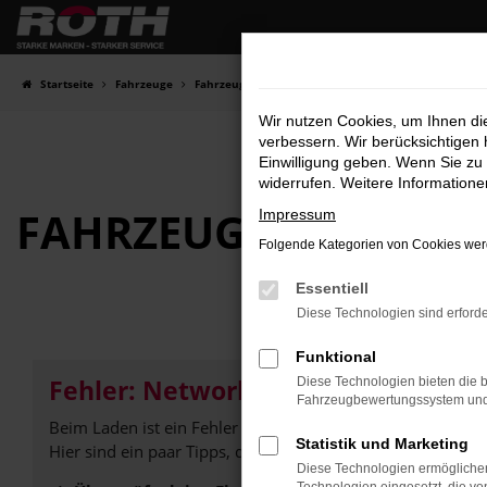
Zum
Hauptinhalt
springen
Startseite
Fahrzeuge
Fahrzeugbestand
Wir nutzen Cookies, um Ihnen d
verbessern. Wir berücksichtigen 
Einwilligung geben. Wenn Sie zu 
widerrufen. Weitere Information
FAHRZEUG-
SHOWRO
Impressum
Folgende Kategorien von Cookies werd
Essentiell
Diese Technologien sind erforde
Funktional
Fehler: Network Error
Diese Technologien bieten die b
Fahrzeugbewertungssystem und w
Beim Laden ist ein Fehler aufgetreten.
Statistik und Marketing
Hier sind ein paar Tipps, die dir helfen können:
Diese Technologien ermöglichen