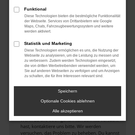
Prüfe deine Browsererweiterungen.
Manche Erweiterungen, wie Werbeblocker,
Funktional
können das Laden bestimmter Seiten
Diese Technologien bieten die bestmögliche Funktionalität
verhindern. Funktioniert die Seite in einem
der Webseite. Services von Drittanbietern wie Google
anderen Browser oder in einem privaten
Maps, Chats, Fahrzeugbewertungssystem und weitere
werden aktiviert.
Fenster?
Starte dein Gerät neu.
Statistik und Marketing
Das kann manchmal helfen, vorübergehende
Diese Technologien ermöglichen es uns, die Nutzung der
Probleme zu beheben.
Webseite zu analysieren, um die Leistung zu messen und
zu verbessern. Zudem werden Technologien eingesetzt,
Stelle sicher, dass dein Browser und dein
die von dritten Werbetreibenden verwendet werden, um
Betriebssystem auf dem neuesten Stand
Sie auf anderen Webseiten zu verfolgen und um Anzeigen
zu schalten, die für Ihre Interessen relevant sind.
sind.
Veraltete Software birgt nicht nur ein
Sicherheitsrisiko, sondern kann auch dazu
Speichern
führen, dass bestimmte Funktionen nicht mehr
Optionale Cookies ablehnen
unterstützt werden.
Alle akzeptieren
Wende dich an den Webseitenbetreiber.
Wenn du alle oben genannten Schritte versucht
hast, kontaktiere uns bitte. Wir werden
versuchen, das Problem zu beheben. Du kannst