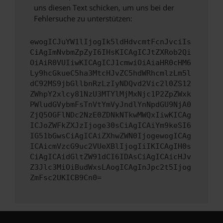
uns diesen Text schicken, um uns bei der
Fehlersuche zu unterstützen:
ewogICJuYW1lIjogIk5ldHdvcmtFcnJvciIs
CiAgImNvbmZpZyI6IHsKICAgICJtZXRob2Qi
OiAiR0VUIiwKICAgICJ1cmwiOiAiaHR0cHM6
Ly9hcGkueC5ha3MtcHJvZC5hdWRhcmlzLm5l
dC92MS9jbGllbnRzLzIyNDQvd2Vic2l0ZS12
ZWhpY2xlcy81NzU3MTYlMjMxNjc1P2ZpZWxk
PWludGVybmFsTnVtYmVyJndlYnNpdGU9NjA0
ZjQ5OGFlNDc2NzE0ZDNkNTkwMWQxIiwKICAg
ICJoZWFkZXJzIjoge30sCiAgICAiYm9keSI6
IG51bGwsCiAgICAiZXhwZWN0IjogewogICAg
ICAicmVzcG9uc2VUeXBlIjogIiIKICAgIH0s
CiAgICAidGltZW91dCI6IDAsCiAgICAicHJv
Z3Jlc3MiOiBudWxsLAogICAgInJpc2t5Ijog
ZmFsc2UKICB9Cn0=