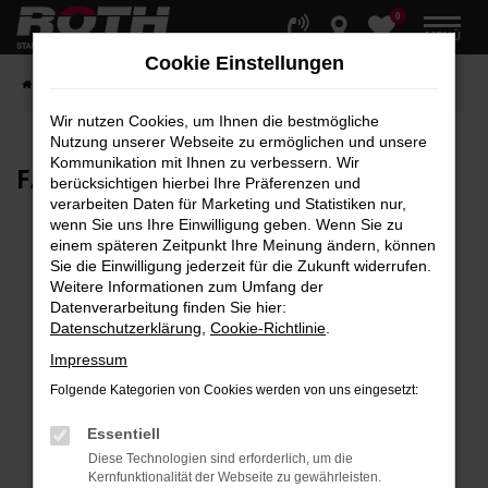
0
Zum
MENÜ
Hauptinhalt
Cookie Einstellungen
springen
Startseite
Fahrzeuge
Fahrzeugbestand
Wir nutzen Cookies, um Ihnen die bestmögliche
Nutzung unserer Webseite zu ermöglichen und unsere
Kommunikation mit Ihnen zu verbessern. Wir
FAHRZEUG-
SHOWROOM
berücksichtigen hierbei Ihre Präferenzen und
verarbeiten Daten für Marketing und Statistiken nur,
wenn Sie uns Ihre Einwilligung geben. Wenn Sie zu
einem späteren Zeitpunkt Ihre Meinung ändern, können
Sie die Einwilligung jederzeit für die Zukunft widerrufen.
Fehler: Network Error
Weitere Informationen zum Umfang der
Datenverarbeitung finden Sie hier:
Beim Laden ist ein Fehler aufgetreten.
Datenschutzerklärung
,
Cookie-Richtlinie
.
Hier sind ein paar Tipps, die dir helfen können:
Impressum
Überprüfe deine Firewall und deine
Folgende Kategorien von Cookies werden von uns eingesetzt:
Internetverbindung.
Laden andere Webseiten, zum Beispiel deine
Essentiell
Suchmaschine?
Diese Technologien sind erforderlich, um die
Kernfunktionalität der Webseite zu gewährleisten.