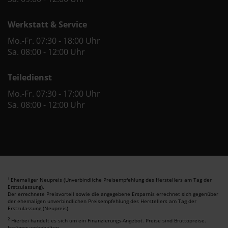
Werkstatt & Service
Mo.-Fr. 07:30 - 18:00 Uhr
Sa. 08:00 - 12:00 Uhr
Teiledienst
Mo.-Fr. 07:30 - 17:00 Uhr
Sa. 08:00 - 12:00 Uhr
Ehemaliger Neupreis (Unverbindliche Preisempfehlung des Herstellers am Tag der
1
Erstzulassung).
Der errechnete Preisvorteil sowie die angegebene Ersparnis errechnet sich gegenüber
der ehemaligen unverbindlichen Preisempfehlung des Herstellers am Tag der
Erstzulassung (Neupreis).
2
Hierbei handelt es sich um ein Finanzierungs-Angebot. Preise sind Bruttopreise.
Irrtümer vorbehalten.