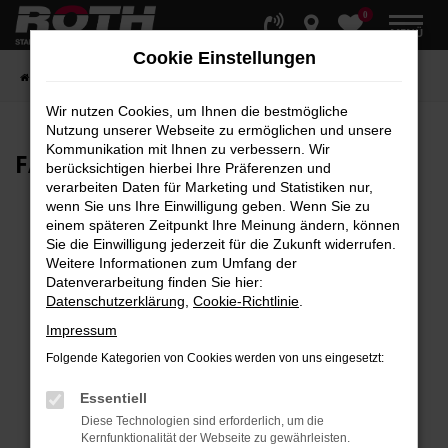
0
Zum
MENÜ
Hauptinhalt
Cookie Einstellungen
springen
Startseite
Fahrzeuge
Fahrzeugbestand
Wir nutzen Cookies, um Ihnen die bestmögliche
Nutzung unserer Webseite zu ermöglichen und unsere
Kommunikation mit Ihnen zu verbessern. Wir
FAHRZEUG-
SHOWROOM
berücksichtigen hierbei Ihre Präferenzen und
verarbeiten Daten für Marketing und Statistiken nur,
wenn Sie uns Ihre Einwilligung geben. Wenn Sie zu
einem späteren Zeitpunkt Ihre Meinung ändern, können
Sie die Einwilligung jederzeit für die Zukunft widerrufen.
Fehler: Network Error
Weitere Informationen zum Umfang der
Datenverarbeitung finden Sie hier:
Beim Laden ist ein Fehler aufgetreten.
Datenschutzerklärung
,
Cookie-Richtlinie
.
Hier sind ein paar Tipps, die dir helfen können:
Impressum
Überprüfe deine Firewall und deine
Folgende Kategorien von Cookies werden von uns eingesetzt:
Internetverbindung.
Laden andere Webseiten, zum Beispiel deine
Essentiell
Suchmaschine?
Diese Technologien sind erforderlich, um die
Kernfunktionalität der Webseite zu gewährleisten.