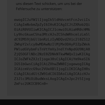
uns diesen Text schicken, um uns bei der
Fehlersuche zu unterstützen:
ewogICJuYW1lIjogIk5ldHdvcmtFcnJvciIs
CiAgImNvbmZpZyI6IHsKICAgICJtZXRob2Qi
OiAiR0VUIiwKICAgICJ1cmwiOiAiaHR0cHM6
Ly9hcGkueC5ha3MtcHJvZC5hdWRhcmlzLm5l
dC92MS9jbGllbnRzLzIyNDQvd2Vic2l0ZS12
ZWhpY2xlcy8wMDAwNzIlMjMxODAyP2ZpZWxk
PWludGVybmFsTnVtYmVyJndlYnNpdGU9NjA0
ZjQ5OGFlNDc2NzE0ZDNkNTkwMWQxIiwKICAg
ICJoZWFkZXJzIjoge30sCiAgICAiYm9keSI6
IG51bGwsCiAgICAiZXhwZWN0IjogewogICAg
ICAicmVzcG9uc2VUeXBlIjogIiIKICAgIH0s
CiAgICAidGltZW91dCI6IDAsCiAgICAicHJv
Z3Jlc3MiOiBudWxsLAogICAgInJpc2t5Ijog
ZmFsc2UKICB9Cn0=