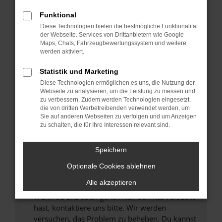
Prüfe deine Browsererweiterungen.
Manche Erweiterungen, wie Werbeblocker,
Funktional
können das Laden bestimmter Seiten
Diese Technologien bieten die bestmögliche Funktionalität
verhindern. Funktioniert die Seite in einem
der Webseite. Services von Drittanbietern wie Google
anderen Browser oder in einem privaten
Maps, Chats, Fahrzeugbewertungssystem und weitere
werden aktiviert.
Fenster?
Starte dein Gerät neu.
Statistik und Marketing
Das kann manchmal helfen, vorübergehende
Diese Technologien ermöglichen es uns, die Nutzung der
Probleme zu beheben.
Webseite zu analysieren, um die Leistung zu messen und
zu verbessern. Zudem werden Technologien eingesetzt,
Stelle sicher, dass dein Browser und dein
die von dritten Werbetreibenden verwendet werden, um
Betriebssystem auf dem neuesten Stand
Sie auf anderen Webseiten zu verfolgen und um Anzeigen
zu schalten, die für Ihre Interessen relevant sind.
sind.
Veraltete Software birgt nicht nur ein
Sicherheitsrisiko, sondern kann auch dazu
Speichern
führen, dass bestimmte Funktionen nicht mehr
Optionale Cookies ablehnen
unterstützt werden.
Alle akzeptieren
Wende dich an den Webseitenbetreiber.
Wenn du alle oben genannten Schritte versucht
hast, kontaktiere uns bitte. Wir werden
versuchen, das Problem zu beheben. Du kannst