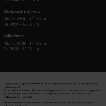
Werkstatt & Service
Mo.-Fr. 07:30 - 18:00 Uhr
Sa. 08:00 - 12:00 Uhr
Teiledienst
Mo.-Fr. 07:30 - 17:00 Uhr
Sa. 08:00 - 12:00 Uhr
Ehemaliger Neupreis (Unverbindliche Preisempfehlung des Herstellers am Tag der
1
Erstzulassung).
Der errechnete Preisvorteil sowie die angegebene Ersparnis errechnet sich gegenüber
der ehemaligen unverbindlichen Preisempfehlung des Herstellers am Tag der
Erstzulassung (Neupreis).
2
Hierbei handelt es sich um ein Finanzierungs-Angebot. Preise sind Bruttopreise.
Irrtümer vorbehalten.