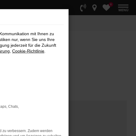
0
MENÜ
 Kommunikation mit Ihnen zu
stiken nur, wenn Sie uns Ihre
ung jederzeit für die Zukunft
ärung
,
Cookie-Richtlinie
.
Maps, Chats,
nd zu verbessern. Zudem werden