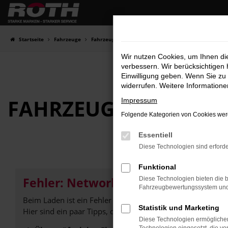
Zum
Hauptinhalt
springen
Startseite
Fahrzeuge
Fahrzeugbestand
Wir nutzen Cookies, um Ihnen d
verbessern. Wir berücksichtigen 
Einwilligung geben. Wenn Sie zu 
widerrufen. Weitere Information
FAHRZEUG-
SHOWRO
Impressum
Folgende Kategorien von Cookies werd
Essentiell
Diese Technologien sind erforde
Funktional
Fehler: Network Error
Diese Technologien bieten die b
Fahrzeugbewertungssystem und w
Beim Laden ist ein Fehler aufgetreten.
Statistik und Marketing
Hier sind ein paar Tipps, die dir helfen können:
Diese Technologien ermöglichen