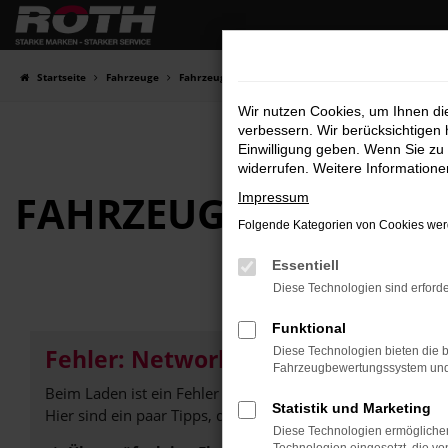
Zum
Hauptinhalt
springen
Startseite
Fahrzeuge
Fahrzeugbestand
Wir nutzen Cookies, um Ihnen d
verbessern. Wir berücksichtigen 
Einwilligung geben. Wenn Sie zu 
widerrufen. Weitere Information
FAHRZEUG-
SHOWRO
Impressum
Folgende Kategorien von Cookies werd
Essentiell
Diese Technologien sind erforde
Funktional
Fehler: Network Error
Diese Technologien bieten die b
Fahrzeugbewertungssystem und w
Beim Laden ist ein Fehler aufgetreten.
Statistik und Marketing
Hier sind ein paar Tipps, die dir helfen können:
Diese Technologien ermöglichen