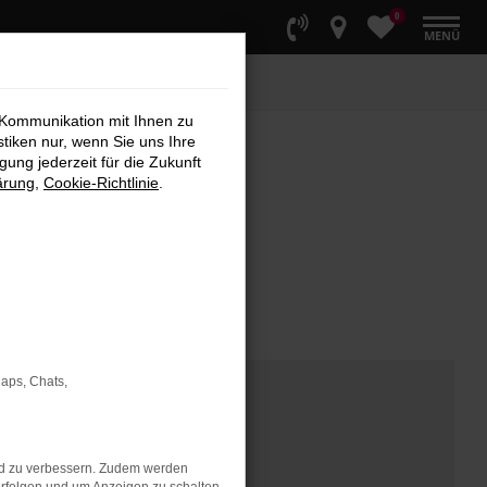
0
MENÜ
 Kommunikation mit Ihnen zu
stiken nur, wenn Sie uns Ihre
ung jederzeit für die Zukunft
ärung
,
Cookie-Richtlinie
.
Maps, Chats,
nd zu verbessern. Zudem werden