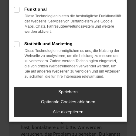
Prüfe deine Browsererweiterungen.
Manche Erweiterungen, wie Werbeblocker,
Funktional
können das Laden bestimmter Seiten
Diese Technologien bieten die bestmögliche Funktionalität
verhindern. Funktioniert die Seite in einem
der Webseite. Services von Drittanbietern wie Google
anderen Browser oder in einem privaten
Maps, Chats, Fahrzeugbewertungssystem und weitere
werden aktiviert.
Fenster?
Starte dein Gerät neu.
Statistik und Marketing
Das kann manchmal helfen, vorübergehende
Diese Technologien ermöglichen es uns, die Nutzung der
Probleme zu beheben.
Webseite zu analysieren, um die Leistung zu messen und
zu verbessern. Zudem werden Technologien eingesetzt,
Stelle sicher, dass dein Browser und dein
die von dritten Werbetreibenden verwendet werden, um
Betriebssystem auf dem neuesten Stand
Sie auf anderen Webseiten zu verfolgen und um Anzeigen
zu schalten, die für Ihre Interessen relevant sind.
sind.
Veraltete Software birgt nicht nur ein
Sicherheitsrisiko, sondern kann auch dazu
Speichern
führen, dass bestimmte Funktionen nicht mehr
Optionale Cookies ablehnen
unterstützt werden.
Alle akzeptieren
Wende dich an den Webseitenbetreiber.
Wenn du alle oben genannten Schritte versucht
hast, kontaktiere uns bitte. Wir werden
versuchen, das Problem zu beheben. Du kannst