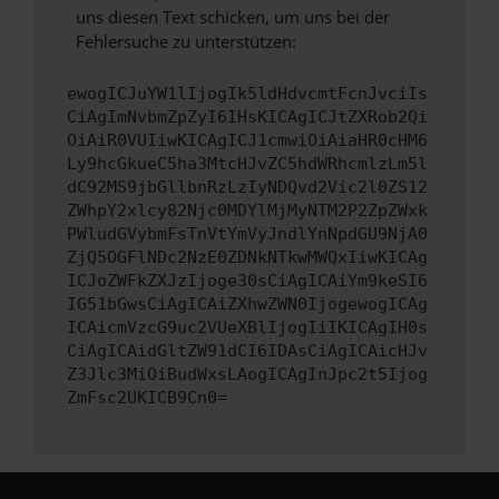
uns diesen Text schicken, um uns bei der
Fehlersuche zu unterstützen:
ewogICJuYW1lIjogIk5ldHdvcmtFcnJvciIs
CiAgImNvbmZpZyI6IHsKICAgICJtZXRob2Qi
OiAiR0VUIiwKICAgICJ1cmwiOiAiaHR0cHM6
Ly9hcGkueC5ha3MtcHJvZC5hdWRhcmlzLm5l
dC92MS9jbGllbnRzLzIyNDQvd2Vic2l0ZS12
ZWhpY2xlcy82Njc0MDYlMjMyNTM2P2ZpZWxk
PWludGVybmFsTnVtYmVyJndlYnNpdGU9NjA0
ZjQ5OGFlNDc2NzE0ZDNkNTkwMWQxIiwKICAg
ICJoZWFkZXJzIjoge30sCiAgICAiYm9keSI6
IG51bGwsCiAgICAiZXhwZWN0IjogewogICAg
ICAicmVzcG9uc2VUeXBlIjogIiIKICAgIH0s
CiAgICAidGltZW91dCI6IDAsCiAgICAicHJv
Z3Jlc3MiOiBudWxsLAogICAgInJpc2t5Ijog
ZmFsc2UKICB9Cn0=