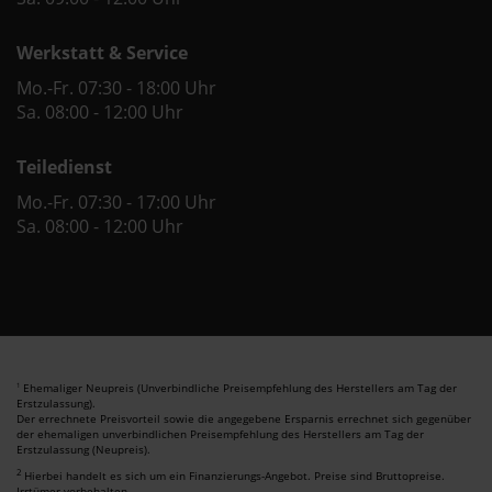
Werkstatt & Service
Mo.-Fr. 07:30 - 18:00 Uhr
Sa. 08:00 - 12:00 Uhr
Teiledienst
Mo.-Fr. 07:30 - 17:00 Uhr
Sa. 08:00 - 12:00 Uhr
Ehemaliger Neupreis (Unverbindliche Preisempfehlung des Herstellers am Tag der
1
Erstzulassung).
Der errechnete Preisvorteil sowie die angegebene Ersparnis errechnet sich gegenüber
der ehemaligen unverbindlichen Preisempfehlung des Herstellers am Tag der
Erstzulassung (Neupreis).
2
Hierbei handelt es sich um ein Finanzierungs-Angebot. Preise sind Bruttopreise.
Irrtümer vorbehalten.