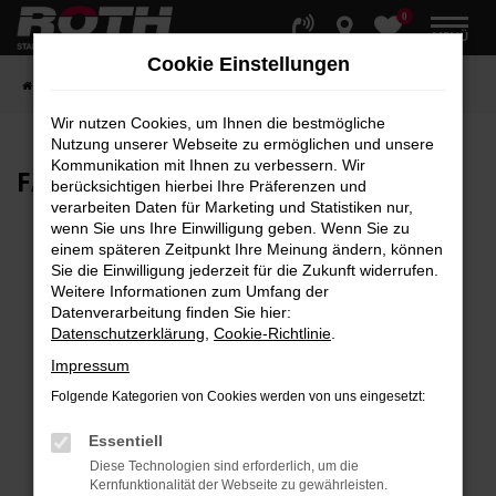
0
Zum
MENÜ
Hauptinhalt
Cookie Einstellungen
springen
Startseite
Fahrzeuge
Fahrzeugbestand
Wir nutzen Cookies, um Ihnen die bestmögliche
Nutzung unserer Webseite zu ermöglichen und unsere
Kommunikation mit Ihnen zu verbessern. Wir
FAHRZEUG-
SHOWROOM
berücksichtigen hierbei Ihre Präferenzen und
verarbeiten Daten für Marketing und Statistiken nur,
wenn Sie uns Ihre Einwilligung geben. Wenn Sie zu
einem späteren Zeitpunkt Ihre Meinung ändern, können
Sie die Einwilligung jederzeit für die Zukunft widerrufen.
Fehler: Network Error
Weitere Informationen zum Umfang der
Datenverarbeitung finden Sie hier:
Beim Laden ist ein Fehler aufgetreten.
Datenschutzerklärung
,
Cookie-Richtlinie
.
Hier sind ein paar Tipps, die dir helfen können:
Impressum
Überprüfe deine Firewall und deine
Folgende Kategorien von Cookies werden von uns eingesetzt:
Internetverbindung.
Laden andere Webseiten, zum Beispiel deine
Essentiell
Suchmaschine?
Diese Technologien sind erforderlich, um die
Kernfunktionalität der Webseite zu gewährleisten.