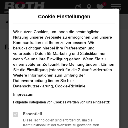
0
Zum
MENÜ
Hauptinhalt
Cookie Einstellungen
springen
Startseite
Fahrzeuge
Fahrzeugbestand
Wir nutzen Cookies, um Ihnen die bestmögliche
Nutzung unserer Webseite zu ermöglichen und unsere
Kommunikation mit Ihnen zu verbessern. Wir
FAHRZEUG-
SHOWROOM
berücksichtigen hierbei Ihre Präferenzen und
verarbeiten Daten für Marketing und Statistiken nur,
wenn Sie uns Ihre Einwilligung geben. Wenn Sie zu
einem späteren Zeitpunkt Ihre Meinung ändern, können
Sie die Einwilligung jederzeit für die Zukunft widerrufen.
Fehler: Network Error
Weitere Informationen zum Umfang der
Datenverarbeitung finden Sie hier:
Beim Laden ist ein Fehler aufgetreten.
Datenschutzerklärung
,
Cookie-Richtlinie
.
Hier sind ein paar Tipps, die dir helfen können:
Impressum
Überprüfe deine Firewall und deine
Folgende Kategorien von Cookies werden von uns eingesetzt:
Internetverbindung.
Laden andere Webseiten, zum Beispiel deine
Essentiell
Suchmaschine?
Diese Technologien sind erforderlich, um die
Kernfunktionalität der Webseite zu gewährleisten.