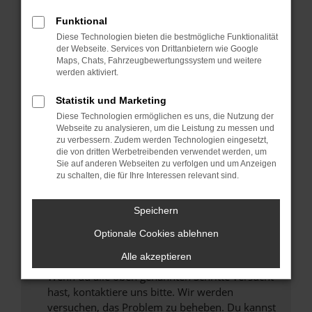
Prüfe deine Browsererweiterungen.
Manche Erweiterungen, wie Werbeblocker,
Funktional
können das Laden bestimmter Seiten
Diese Technologien bieten die bestmögliche Funktionalität
verhindern. Funktioniert die Seite in einem
der Webseite. Services von Drittanbietern wie Google
anderen Browser oder in einem privaten
Maps, Chats, Fahrzeugbewertungssystem und weitere
werden aktiviert.
Fenster?
Starte dein Gerät neu.
Statistik und Marketing
Das kann manchmal helfen, vorübergehende
Diese Technologien ermöglichen es uns, die Nutzung der
Probleme zu beheben.
Webseite zu analysieren, um die Leistung zu messen und
zu verbessern. Zudem werden Technologien eingesetzt,
Stelle sicher, dass dein Browser und dein
die von dritten Werbetreibenden verwendet werden, um
Betriebssystem auf dem neuesten Stand
Sie auf anderen Webseiten zu verfolgen und um Anzeigen
zu schalten, die für Ihre Interessen relevant sind.
sind.
Veraltete Software birgt nicht nur ein
Sicherheitsrisiko, sondern kann auch dazu
Speichern
führen, dass bestimmte Funktionen nicht mehr
Optionale Cookies ablehnen
unterstützt werden.
Alle akzeptieren
Wende dich an den Webseitenbetreiber.
Wenn du alle oben genannten Schritte versucht
hast, kontaktiere uns bitte. Wir werden
versuchen, das Problem zu beheben. Du kannst