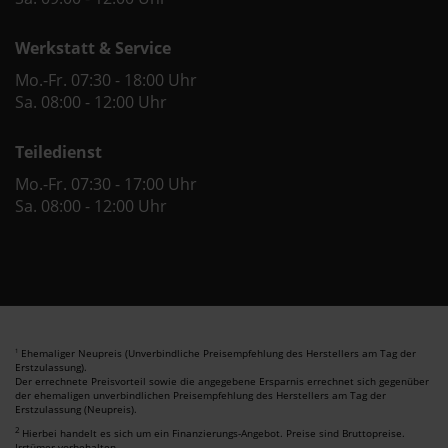
Werkstatt & Service
Mo.-Fr. 07:30 - 18:00 Uhr
Sa. 08:00 - 12:00 Uhr
Teiledienst
Mo.-Fr. 07:30 - 17:00 Uhr
Sa. 08:00 - 12:00 Uhr
Ehemaliger Neupreis (Unverbindliche Preisempfehlung des Herstellers am Tag der
1
Erstzulassung).
Der errechnete Preisvorteil sowie die angegebene Ersparnis errechnet sich gegenüber
der ehemaligen unverbindlichen Preisempfehlung des Herstellers am Tag der
Erstzulassung (Neupreis).
2
Hierbei handelt es sich um ein Finanzierungs-Angebot. Preise sind Bruttopreise.
Irrtümer vorbehalten.