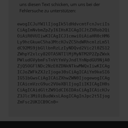
uns diesen Text schicken, um uns bei der
Fehlersuche zu unterstützen:
ewogICJuYW1lIjogIk5ldHdvcmtFcnJvciIs
CiAgImNvbmZpZyI6IHsKICAgICJtZXRob2Qi
OiAiR0VUIiwKICAgICJ1cmwiOiAiaHR0cHM6
Ly9hcGkueC5ha3MtcHJvZC5hdWRhcmlzLm5l
dC92MS9jbGllbnRzLzIyNDQvd2Vic2l0ZS12
ZWhpY2xlcy82OTA5NTIlMjMyNTM2P2ZpZWxk
PWludGVybmFsTnVtYmVyJndlYnNpdGU9NjA0
ZjQ5OGFlNDc2NzE0ZDNkNTkwMWQxIiwKICAg
ICJoZWFkZXJzIjoge30sCiAgICAiYm9keSI6
IG51bGwsCiAgICAiZXhwZWN0IjogewogICAg
ICAicmVzcG9uc2VUeXBlIjogIiIKICAgIH0s
CiAgICAidGltZW91dCI6IDAsCiAgICAicHJv
Z3Jlc3MiOiBudWxsLAogICAgInJpc2t5Ijog
ZmFsc2UKICB9Cn0=