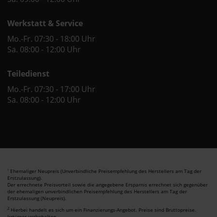
Werkstatt & Service
Mo.-Fr. 07:30 - 18:00 Uhr
Sa. 08:00 - 12:00 Uhr
Teiledienst
Mo.-Fr. 07:30 - 17:00 Uhr
Sa. 08:00 - 12:00 Uhr
Ehemaliger Neupreis (Unverbindliche Preisempfehlung des Herstellers am Tag der
1
Erstzulassung).
Der errechnete Preisvorteil sowie die angegebene Ersparnis errechnet sich gegenüber
der ehemaligen unverbindlichen Preisempfehlung des Herstellers am Tag der
Erstzulassung (Neupreis).
2
Hierbei handelt es sich um ein Finanzierungs-Angebot. Preise sind Bruttopreise.
Irrtümer vorbehalten.