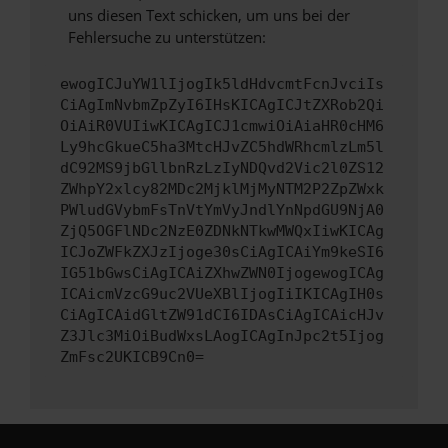
uns diesen Text schicken, um uns bei der
Fehlersuche zu unterstützen:
ewogICJuYW1lIjogIk5ldHdvcmtFcnJvciIs
CiAgImNvbmZpZyI6IHsKICAgICJtZXRob2Qi
OiAiR0VUIiwKICAgICJ1cmwiOiAiaHR0cHM6
Ly9hcGkueC5ha3MtcHJvZC5hdWRhcmlzLm5l
dC92MS9jbGllbnRzLzIyNDQvd2Vic2l0ZS12
ZWhpY2xlcy82MDc2MjklMjMyNTM2P2ZpZWxk
PWludGVybmFsTnVtYmVyJndlYnNpdGU9NjA0
ZjQ5OGFlNDc2NzE0ZDNkNTkwMWQxIiwKICAg
ICJoZWFkZXJzIjoge30sCiAgICAiYm9keSI6
IG51bGwsCiAgICAiZXhwZWN0IjogewogICAg
ICAicmVzcG9uc2VUeXBlIjogIiIKICAgIH0s
CiAgICAidGltZW91dCI6IDAsCiAgICAicHJv
Z3Jlc3MiOiBudWxsLAogICAgInJpc2t5Ijog
ZmFsc2UKICB9Cn0=