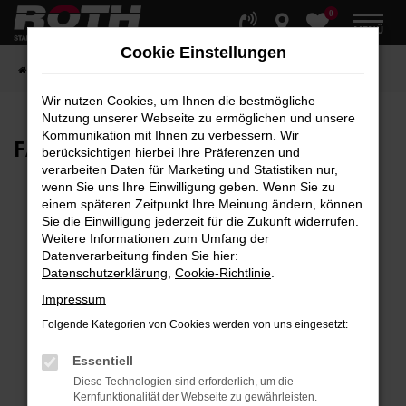
0
Zum
MENÜ
Hauptinhalt
Cookie Einstellungen
springen
Startseite
Fahrzeuge
Fahrzeugbestand
Wir nutzen Cookies, um Ihnen die bestmögliche
Nutzung unserer Webseite zu ermöglichen und unsere
Kommunikation mit Ihnen zu verbessern. Wir
FAHRZEUG-
SHOWROOM
berücksichtigen hierbei Ihre Präferenzen und
verarbeiten Daten für Marketing und Statistiken nur,
wenn Sie uns Ihre Einwilligung geben. Wenn Sie zu
einem späteren Zeitpunkt Ihre Meinung ändern, können
Sie die Einwilligung jederzeit für die Zukunft widerrufen.
Fehler: Network Error
Weitere Informationen zum Umfang der
Datenverarbeitung finden Sie hier:
Beim Laden ist ein Fehler aufgetreten.
Datenschutzerklärung
,
Cookie-Richtlinie
.
Hier sind ein paar Tipps, die dir helfen können:
Impressum
Überprüfe deine Firewall und deine
Folgende Kategorien von Cookies werden von uns eingesetzt:
Internetverbindung.
Laden andere Webseiten, zum Beispiel deine
Essentiell
Suchmaschine?
Diese Technologien sind erforderlich, um die
Kernfunktionalität der Webseite zu gewährleisten.