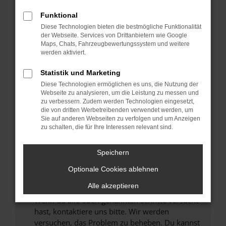
Prüfe deine Browsererweiterungen.
Manche Erweiterungen, wie Werbeblocker,
Funktional
können das Laden bestimmter Seiten
Diese Technologien bieten die bestmögliche Funktionalität
verhindern. Funktioniert die Seite in einem
der Webseite. Services von Drittanbietern wie Google
anderen Browser oder in einem privaten
Maps, Chats, Fahrzeugbewertungssystem und weitere
werden aktiviert.
Fenster?
Starte dein Gerät neu.
Statistik und Marketing
Das kann manchmal helfen, vorübergehende
Diese Technologien ermöglichen es uns, die Nutzung der
Probleme zu beheben.
Webseite zu analysieren, um die Leistung zu messen und
zu verbessern. Zudem werden Technologien eingesetzt,
Stelle sicher, dass dein Browser und dein
die von dritten Werbetreibenden verwendet werden, um
Betriebssystem auf dem neuesten Stand
Sie auf anderen Webseiten zu verfolgen und um Anzeigen
zu schalten, die für Ihre Interessen relevant sind.
sind.
Veraltete Software birgt nicht nur ein
Sicherheitsrisiko, sondern kann auch dazu
Speichern
führen, dass bestimmte Funktionen nicht mehr
Optionale Cookies ablehnen
unterstützt werden.
Alle akzeptieren
Wende dich an den Webseitenbetreiber.
Wenn du alle oben genannten Schritte versucht
hast, kontaktiere uns bitte. Wir werden
versuchen, das Problem zu beheben. Du kannst