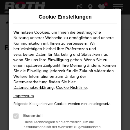
0
Zum
MENÜ
Hauptinhalt
Cookie Einstellungen
springen
Startseite
Fahrzeuge
Fahrzeugbestand
Wir nutzen Cookies, um Ihnen die bestmögliche
Nutzung unserer Webseite zu ermöglichen und unsere
Kommunikation mit Ihnen zu verbessern. Wir
FAHRZEUG-
SHOWROOM
berücksichtigen hierbei Ihre Präferenzen und
verarbeiten Daten für Marketing und Statistiken nur,
wenn Sie uns Ihre Einwilligung geben. Wenn Sie zu
einem späteren Zeitpunkt Ihre Meinung ändern, können
Sie die Einwilligung jederzeit für die Zukunft widerrufen.
Fehler: Network Error
Weitere Informationen zum Umfang der
Datenverarbeitung finden Sie hier:
Beim Laden ist ein Fehler aufgetreten.
Datenschutzerklärung
,
Cookie-Richtlinie
.
Hier sind ein paar Tipps, die dir helfen können:
Impressum
Überprüfe deine Firewall und deine
Folgende Kategorien von Cookies werden von uns eingesetzt:
Internetverbindung.
Laden andere Webseiten, zum Beispiel deine
Essentiell
Suchmaschine?
Diese Technologien sind erforderlich, um die
Kernfunktionalität der Webseite zu gewährleisten.