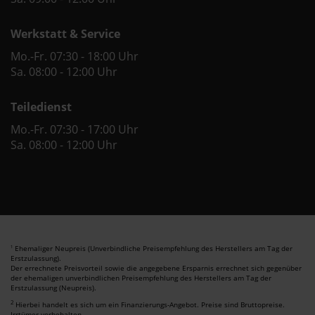
Werkstatt & Service
Mo.-Fr. 07:30 - 18:00 Uhr
Sa. 08:00 - 12:00 Uhr
Teiledienst
Mo.-Fr. 07:30 - 17:00 Uhr
Sa. 08:00 - 12:00 Uhr
Ehemaliger Neupreis (Unverbindliche Preisempfehlung des Herstellers am Tag der
1
Erstzulassung).
Der errechnete Preisvorteil sowie die angegebene Ersparnis errechnet sich gegenüber
der ehemaligen unverbindlichen Preisempfehlung des Herstellers am Tag der
Erstzulassung (Neupreis).
2
Hierbei handelt es sich um ein Finanzierungs-Angebot. Preise sind Bruttopreise.
Irrtümer vorbehalten.