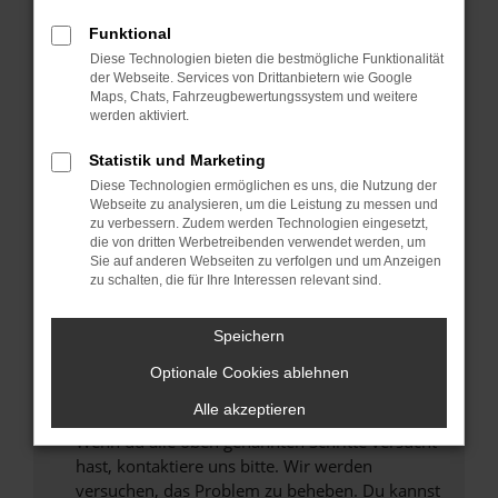
Prüfe deine Browsererweiterungen.
Manche Erweiterungen, wie Werbeblocker,
Funktional
können das Laden bestimmter Seiten
Diese Technologien bieten die bestmögliche Funktionalität
verhindern. Funktioniert die Seite in einem
der Webseite. Services von Drittanbietern wie Google
anderen Browser oder in einem privaten
Maps, Chats, Fahrzeugbewertungssystem und weitere
werden aktiviert.
Fenster?
Starte dein Gerät neu.
Statistik und Marketing
Das kann manchmal helfen, vorübergehende
Diese Technologien ermöglichen es uns, die Nutzung der
Probleme zu beheben.
Webseite zu analysieren, um die Leistung zu messen und
zu verbessern. Zudem werden Technologien eingesetzt,
Stelle sicher, dass dein Browser und dein
die von dritten Werbetreibenden verwendet werden, um
Betriebssystem auf dem neuesten Stand
Sie auf anderen Webseiten zu verfolgen und um Anzeigen
zu schalten, die für Ihre Interessen relevant sind.
sind.
Veraltete Software birgt nicht nur ein
Sicherheitsrisiko, sondern kann auch dazu
Speichern
führen, dass bestimmte Funktionen nicht mehr
Optionale Cookies ablehnen
unterstützt werden.
Alle akzeptieren
Wende dich an den Webseitenbetreiber.
Wenn du alle oben genannten Schritte versucht
hast, kontaktiere uns bitte. Wir werden
versuchen, das Problem zu beheben. Du kannst