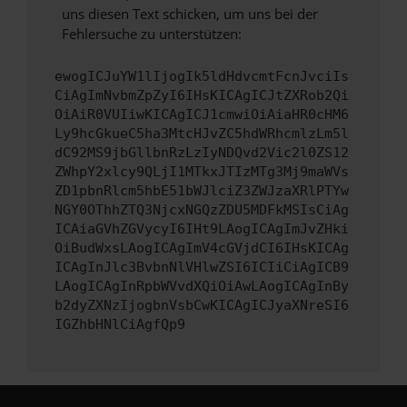
uns diesen Text schicken, um uns bei der
Fehlersuche zu unterstützen:
ewogICJuYW1lIjogIk5ldHdvcmtFcnJvciIs
CiAgImNvbmZpZyI6IHsKICAgICJtZXRob2Qi
OiAiR0VUIiwKICAgICJ1cmwiOiAiaHR0cHM6
Ly9hcGkueC5ha3MtcHJvZC5hdWRhcmlzLm5l
dC92MS9jbGllbnRzLzIyNDQvd2Vic2l0ZS12
ZWhpY2xlcy9QLjI1MTkxJTIzMTg3Mj9maWVs
ZD1pbnRlcm5hbE51bWJlciZ3ZWJzaXRlPTYw
NGY0OThhZTQ3NjcxNGQzZDU5MDFkMSIsCiAg
ICAiaGVhZGVycyI6IHt9LAogICAgImJvZHki
OiBudWxsLAogICAgImV4cGVjdCI6IHsKICAg
ICAgInJlc3BvbnNlVHlwZSI6ICIiCiAgICB9
LAogICAgInRpbWVvdXQiOiAwLAogICAgInBy
b2dyZXNzIjogbnVsbCwKICAgICJyaXNreSI6
IGZhbHNlCiAgfQp9