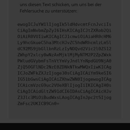
uns diesen Text schicken, um uns bei der
Fehlersuche zu unterstützen:
ewogICJuYW1lIjogIk5ldHdvcmtFcnJvciIs
CiAgImNvbmZpZyI6IHsKICAgICJtZXRob2Qi
OiAiR0VUIiwKICAgICJ1cmwiOiAiaHR0cHM6
Ly9hcGkueC5ha3MtcHJvZC5hdWRhcmlzLm5l
dC92MS9jbGllbnRzLzIyNDQvd2Vic2l0ZS12
ZWhpY2xlcy8wNzAxMjklMjMyNTM2P2ZpZWxk
PWludGVybmFsTnVtYmVyJndlYnNpdGU9NjA0
ZjQ5OGFlNDc2NzE0ZDNkNTkwMWQxIiwKICAg
ICJoZWFkZXJzIjoge30sCiAgICAiYm9keSI6
IG51bGwsCiAgICAiZXhwZWN0IjogewogICAg
ICAicmVzcG9uc2VUeXBlIjogIiIKICAgIH0s
CiAgICAidGltZW91dCI6IDAsCiAgICAicHJv
Z3Jlc3MiOiBudWxsLAogICAgInJpc2t5Ijog
ZmFsc2UKICB9Cn0=