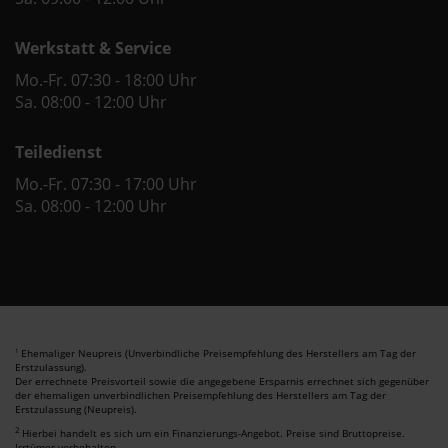
Werkstatt & Service
Mo.-Fr. 07:30 - 18:00 Uhr
Sa. 08:00 - 12:00 Uhr
Teiledienst
Mo.-Fr. 07:30 - 17:00 Uhr
Sa. 08:00 - 12:00 Uhr
Ehemaliger Neupreis (Unverbindliche Preisempfehlung des Herstellers am Tag der
1
Erstzulassung).
Der errechnete Preisvorteil sowie die angegebene Ersparnis errechnet sich gegenüber
der ehemaligen unverbindlichen Preisempfehlung des Herstellers am Tag der
Erstzulassung (Neupreis).
2
Hierbei handelt es sich um ein Finanzierungs-Angebot. Preise sind Bruttopreise.
Irrtümer vorbehalten.