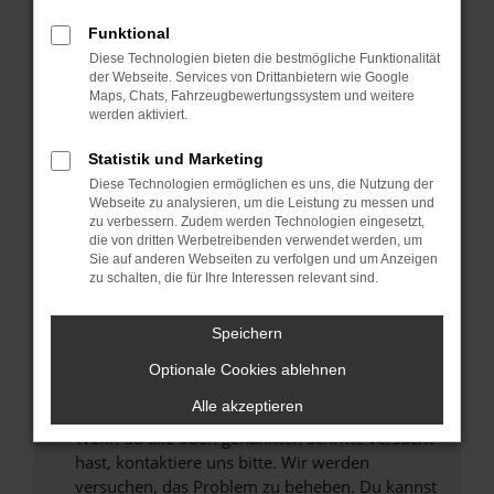
Prüfe deine Browsererweiterungen.
Manche Erweiterungen, wie Werbeblocker,
Funktional
können das Laden bestimmter Seiten
Diese Technologien bieten die bestmögliche Funktionalität
verhindern. Funktioniert die Seite in einem
der Webseite. Services von Drittanbietern wie Google
anderen Browser oder in einem privaten
Maps, Chats, Fahrzeugbewertungssystem und weitere
werden aktiviert.
Fenster?
Starte dein Gerät neu.
Statistik und Marketing
Das kann manchmal helfen, vorübergehende
Diese Technologien ermöglichen es uns, die Nutzung der
Probleme zu beheben.
Webseite zu analysieren, um die Leistung zu messen und
zu verbessern. Zudem werden Technologien eingesetzt,
Stelle sicher, dass dein Browser und dein
die von dritten Werbetreibenden verwendet werden, um
Betriebssystem auf dem neuesten Stand
Sie auf anderen Webseiten zu verfolgen und um Anzeigen
zu schalten, die für Ihre Interessen relevant sind.
sind.
Veraltete Software birgt nicht nur ein
Sicherheitsrisiko, sondern kann auch dazu
Speichern
führen, dass bestimmte Funktionen nicht mehr
Optionale Cookies ablehnen
unterstützt werden.
Alle akzeptieren
Wende dich an den Webseitenbetreiber.
Wenn du alle oben genannten Schritte versucht
hast, kontaktiere uns bitte. Wir werden
versuchen, das Problem zu beheben. Du kannst