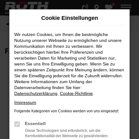
0
Zum
MENÜ
Hauptinhalt
Cookie Einstellungen
springen
Startseite
Fahrzeuge
Fahrzeugbestand
Wir nutzen Cookies, um Ihnen die bestmögliche
Nutzung unserer Webseite zu ermöglichen und unsere
Kommunikation mit Ihnen zu verbessern. Wir
FAHRZEUG-
SHOWROOM
berücksichtigen hierbei Ihre Präferenzen und
verarbeiten Daten für Marketing und Statistiken nur,
wenn Sie uns Ihre Einwilligung geben. Wenn Sie zu
einem späteren Zeitpunkt Ihre Meinung ändern, können
Sie die Einwilligung jederzeit für die Zukunft widerrufen.
Fehler: Network Error
Weitere Informationen zum Umfang der
Datenverarbeitung finden Sie hier:
Beim Laden ist ein Fehler aufgetreten.
Datenschutzerklärung
,
Cookie-Richtlinie
.
Hier sind ein paar Tipps, die dir helfen können:
Impressum
Überprüfe deine Firewall und deine
Folgende Kategorien von Cookies werden von uns eingesetzt:
Internetverbindung.
Laden andere Webseiten, zum Beispiel deine
Essentiell
Suchmaschine?
Diese Technologien sind erforderlich, um die
Kernfunktionalität der Webseite zu gewährleisten.