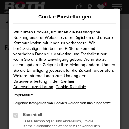
0
Zum
MENÜ
Hauptinhalt
Cookie Einstellungen
springen
Startseite
Fahrzeuge
Fahrzeugbestand
Wir nutzen Cookies, um Ihnen die bestmögliche
Nutzung unserer Webseite zu ermöglichen und unsere
Kommunikation mit Ihnen zu verbessern. Wir
FAHRZEUG-
SHOWROOM
berücksichtigen hierbei Ihre Präferenzen und
verarbeiten Daten für Marketing und Statistiken nur,
wenn Sie uns Ihre Einwilligung geben. Wenn Sie zu
einem späteren Zeitpunkt Ihre Meinung ändern, können
Sie die Einwilligung jederzeit für die Zukunft widerrufen.
Fehler: Network Error
Weitere Informationen zum Umfang der
Datenverarbeitung finden Sie hier:
Beim Laden ist ein Fehler aufgetreten.
Datenschutzerklärung
,
Cookie-Richtlinie
.
Hier sind ein paar Tipps, die dir helfen können:
Impressum
Überprüfe deine Firewall und deine
Folgende Kategorien von Cookies werden von uns eingesetzt:
Internetverbindung.
Laden andere Webseiten, zum Beispiel deine
Essentiell
Suchmaschine?
Diese Technologien sind erforderlich, um die
Kernfunktionalität der Webseite zu gewährleisten.