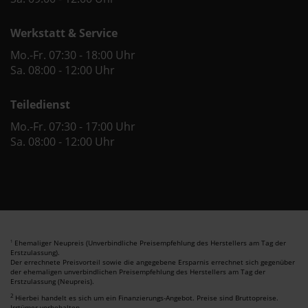
Werkstatt & Service
Mo.-Fr. 07:30 - 18:00 Uhr
Sa. 08:00 - 12:00 Uhr
Teiledienst
Mo.-Fr. 07:30 - 17:00 Uhr
Sa. 08:00 - 12:00 Uhr
Ehemaliger Neupreis (Unverbindliche Preisempfehlung des Herstellers am Tag der
1
Erstzulassung).
Der errechnete Preisvorteil sowie die angegebene Ersparnis errechnet sich gegenüber
der ehemaligen unverbindlichen Preisempfehlung des Herstellers am Tag der
Erstzulassung (Neupreis).
2
Hierbei handelt es sich um ein Finanzierungs-Angebot. Preise sind Bruttopreise.
Irrtümer vorbehalten.