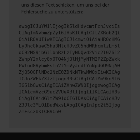
uns diesen Text schicken, um uns bei der
Fehlersuche zu unterstützen:
ewogICJuYW1lIjogIk5ldHdvcmtFcnJvciIs
CiAgImNvbmZpZyI6IHsKICAgICJtZXRob2Qi
OiAiR0VUIiwKICAgICJ1cmwiOiAiaHR0cHM6
Ly9hcGkueC5ha3MtcHJvZC5hdWRhcmlzLm5l
dC92MS9jbGllbnRzLzIyNDQvd2Vic2l0ZS12
ZWhpY2xlcy8xOTQ4NjQlMjMyNTM2P2ZpZWxk
PWludGVybmFsTnVtYmVyJndlYnNpdGU9NjA0
ZjQ5OGFlNDc2NzE0ZDNkNTkwMWQxIiwKICAg
ICJoZWFkZXJzIjoge30sCiAgICAiYm9keSI6
IG51bGwsCiAgICAiZXhwZWN0IjogewogICAg
ICAicmVzcG9uc2VUeXBlIjogIiIKICAgIH0s
CiAgICAidGltZW91dCI6IDAsCiAgICAicHJv
Z3Jlc3MiOiBudWxsLAogICAgInJpc2t5Ijog
ZmFsc2UKICB9Cn0=