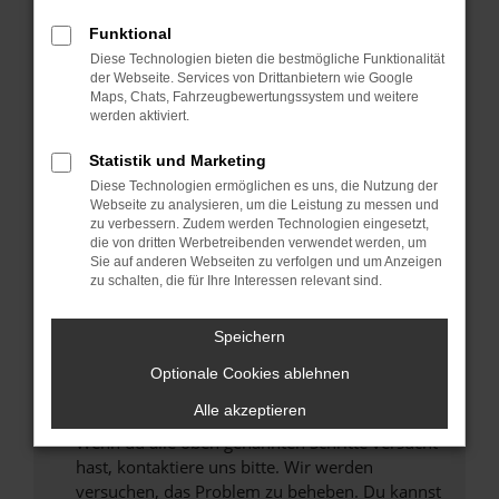
Prüfe deine Browsererweiterungen.
Manche Erweiterungen, wie Werbeblocker,
Funktional
können das Laden bestimmter Seiten
Diese Technologien bieten die bestmögliche Funktionalität
verhindern. Funktioniert die Seite in einem
der Webseite. Services von Drittanbietern wie Google
anderen Browser oder in einem privaten
Maps, Chats, Fahrzeugbewertungssystem und weitere
werden aktiviert.
Fenster?
Starte dein Gerät neu.
Statistik und Marketing
Das kann manchmal helfen, vorübergehende
Diese Technologien ermöglichen es uns, die Nutzung der
Probleme zu beheben.
Webseite zu analysieren, um die Leistung zu messen und
zu verbessern. Zudem werden Technologien eingesetzt,
Stelle sicher, dass dein Browser und dein
die von dritten Werbetreibenden verwendet werden, um
Betriebssystem auf dem neuesten Stand
Sie auf anderen Webseiten zu verfolgen und um Anzeigen
zu schalten, die für Ihre Interessen relevant sind.
sind.
Veraltete Software birgt nicht nur ein
Sicherheitsrisiko, sondern kann auch dazu
Speichern
führen, dass bestimmte Funktionen nicht mehr
Optionale Cookies ablehnen
unterstützt werden.
Alle akzeptieren
Wende dich an den Webseitenbetreiber.
Wenn du alle oben genannten Schritte versucht
hast, kontaktiere uns bitte. Wir werden
versuchen, das Problem zu beheben. Du kannst