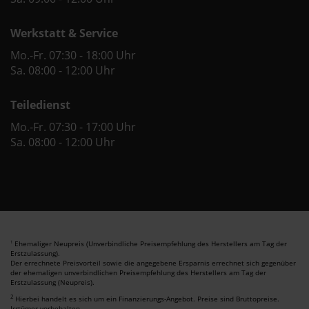
Werkstatt & Service
Mo.-Fr. 07:30 - 18:00 Uhr
Sa. 08:00 - 12:00 Uhr
Teiledienst
Mo.-Fr. 07:30 - 17:00 Uhr
Sa. 08:00 - 12:00 Uhr
Ehemaliger Neupreis (Unverbindliche Preisempfehlung des Herstellers am Tag der
1
Erstzulassung).
Der errechnete Preisvorteil sowie die angegebene Ersparnis errechnet sich gegenüber
der ehemaligen unverbindlichen Preisempfehlung des Herstellers am Tag der
Erstzulassung (Neupreis).
2
Hierbei handelt es sich um ein Finanzierungs-Angebot. Preise sind Bruttopreise.
Irrtümer vorbehalten.