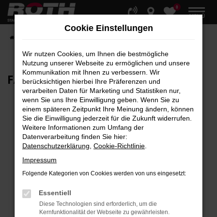
0
Zum
MENÜ
Hauptinhalt
Cookie Einstellungen
springen
Startseite
Fahrzeuge
Fahrzeugbestand
Wir nutzen Cookies, um Ihnen die bestmögliche
Nutzung unserer Webseite zu ermöglichen und unsere
Kommunikation mit Ihnen zu verbessern. Wir
FAHRZEUG-
SHOWROOM
berücksichtigen hierbei Ihre Präferenzen und
verarbeiten Daten für Marketing und Statistiken nur,
wenn Sie uns Ihre Einwilligung geben. Wenn Sie zu
einem späteren Zeitpunkt Ihre Meinung ändern, können
Sie die Einwilligung jederzeit für die Zukunft widerrufen.
Fehler: Network Error
Weitere Informationen zum Umfang der
Datenverarbeitung finden Sie hier:
Beim Laden ist ein Fehler aufgetreten.
Datenschutzerklärung
,
Cookie-Richtlinie
.
Hier sind ein paar Tipps, die dir helfen können:
Impressum
Überprüfe deine Firewall und deine
Folgende Kategorien von Cookies werden von uns eingesetzt:
Internetverbindung.
Laden andere Webseiten, zum Beispiel deine
Essentiell
Suchmaschine?
Diese Technologien sind erforderlich, um die
Kernfunktionalität der Webseite zu gewährleisten.