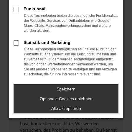
Prüfe deine Browsererweiterungen.
Manche Erweiterungen, wie Werbeblocker,
Funktional
können das Laden bestimmter Seiten
Diese Technologien bieten die bestmögliche Funktionalität
verhindern. Funktioniert die Seite in einem
der Webseite. Services von Drittanbietern wie Google
anderen Browser oder in einem privaten
Maps, Chats, Fahrzeugbewertungssystem und weitere
werden aktiviert.
Fenster?
Starte dein Gerät neu.
Statistik und Marketing
Das kann manchmal helfen, vorübergehende
Diese Technologien ermöglichen es uns, die Nutzung der
Probleme zu beheben.
Webseite zu analysieren, um die Leistung zu messen und
zu verbessern. Zudem werden Technologien eingesetzt,
Stelle sicher, dass dein Browser und dein
die von dritten Werbetreibenden verwendet werden, um
Betriebssystem auf dem neuesten Stand
Sie auf anderen Webseiten zu verfolgen und um Anzeigen
zu schalten, die für Ihre Interessen relevant sind.
sind.
Veraltete Software birgt nicht nur ein
Sicherheitsrisiko, sondern kann auch dazu
Speichern
führen, dass bestimmte Funktionen nicht mehr
Optionale Cookies ablehnen
unterstützt werden.
Alle akzeptieren
Wende dich an den Webseitenbetreiber.
Wenn du alle oben genannten Schritte versucht
hast, kontaktiere uns bitte. Wir werden
versuchen, das Problem zu beheben. Du kannst