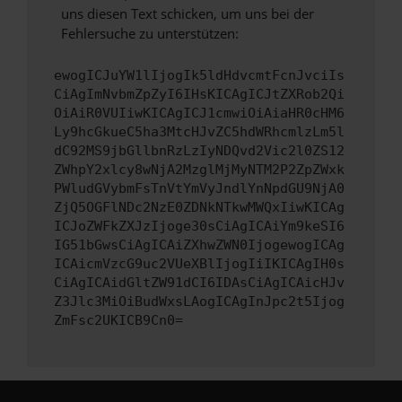
uns diesen Text schicken, um uns bei der
Fehlersuche zu unterstützen:
ewogICJuYW1lIjogIk5ldHdvcmtFcnJvciIs
CiAgImNvbmZpZyI6IHsKICAgICJtZXRob2Qi
OiAiR0VUIiwKICAgICJ1cmwiOiAiaHR0cHM6
Ly9hcGkueC5ha3MtcHJvZC5hdWRhcmlzLm5l
dC92MS9jbGllbnRzLzIyNDQvd2Vic2l0ZS12
ZWhpY2xlcy8wNjA2MzglMjMyNTM2P2ZpZWxk
PWludGVybmFsTnVtYmVyJndlYnNpdGU9NjA0
ZjQ5OGFlNDc2NzE0ZDNkNTkwMWQxIiwKICAg
ICJoZWFkZXJzIjoge30sCiAgICAiYm9keSI6
IG51bGwsCiAgICAiZXhwZWN0IjogewogICAg
ICAicmVzcG9uc2VUeXBlIjogIiIKICAgIH0s
CiAgICAidGltZW91dCI6IDAsCiAgICAicHJv
Z3Jlc3MiOiBudWxsLAogICAgInJpc2t5Ijog
ZmFsc2UKICB9Cn0=