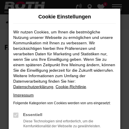
0
Zum
MENÜ
Hauptinhalt
Cookie Einstellungen
springen
Startseite
Fahrzeuge
Fahrzeugbestand
Wir nutzen Cookies, um Ihnen die bestmögliche
Nutzung unserer Webseite zu ermöglichen und unsere
Kommunikation mit Ihnen zu verbessern. Wir
FAHRZEUG-
SHOWROOM
berücksichtigen hierbei Ihre Präferenzen und
verarbeiten Daten für Marketing und Statistiken nur,
wenn Sie uns Ihre Einwilligung geben. Wenn Sie zu
einem späteren Zeitpunkt Ihre Meinung ändern, können
Sie die Einwilligung jederzeit für die Zukunft widerrufen.
Fehler: Network Error
Weitere Informationen zum Umfang der
Datenverarbeitung finden Sie hier:
Beim Laden ist ein Fehler aufgetreten.
Datenschutzerklärung
,
Cookie-Richtlinie
.
Hier sind ein paar Tipps, die dir helfen können:
Impressum
Überprüfe deine Firewall und deine
Folgende Kategorien von Cookies werden von uns eingesetzt:
Internetverbindung.
Laden andere Webseiten, zum Beispiel deine
Essentiell
Suchmaschine?
Diese Technologien sind erforderlich, um die
Kernfunktionalität der Webseite zu gewährleisten.