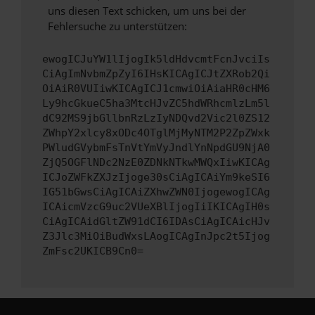
uns diesen Text schicken, um uns bei der
Fehlersuche zu unterstützen:
ewogICJuYW1lIjogIk5ldHdvcmtFcnJvciIs
CiAgImNvbmZpZyI6IHsKICAgICJtZXRob2Qi
OiAiR0VUIiwKICAgICJ1cmwiOiAiaHR0cHM6
Ly9hcGkueC5ha3MtcHJvZC5hdWRhcmlzLm5l
dC92MS9jbGllbnRzLzIyNDQvd2Vic2l0ZS12
ZWhpY2xlcy8xODc4OTglMjMyNTM2P2ZpZWxk
PWludGVybmFsTnVtYmVyJndlYnNpdGU9NjA0
ZjQ5OGFlNDc2NzE0ZDNkNTkwMWQxIiwKICAg
ICJoZWFkZXJzIjoge30sCiAgICAiYm9keSI6
IG51bGwsCiAgICAiZXhwZWN0IjogewogICAg
ICAicmVzcG9uc2VUeXBlIjogIiIKICAgIH0s
CiAgICAidGltZW91dCI6IDAsCiAgICAicHJv
Z3Jlc3MiOiBudWxsLAogICAgInJpc2t5Ijog
ZmFsc2UKICB9Cn0=