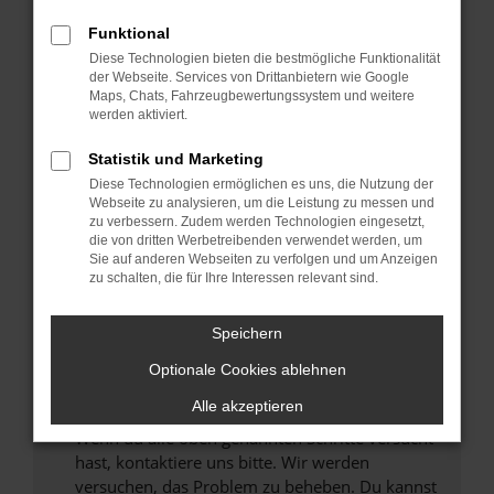
Prüfe deine Browsererweiterungen.
Manche Erweiterungen, wie Werbeblocker,
Funktional
können das Laden bestimmter Seiten
Diese Technologien bieten die bestmögliche Funktionalität
verhindern. Funktioniert die Seite in einem
der Webseite. Services von Drittanbietern wie Google
anderen Browser oder in einem privaten
Maps, Chats, Fahrzeugbewertungssystem und weitere
werden aktiviert.
Fenster?
Starte dein Gerät neu.
Statistik und Marketing
Das kann manchmal helfen, vorübergehende
Diese Technologien ermöglichen es uns, die Nutzung der
Probleme zu beheben.
Webseite zu analysieren, um die Leistung zu messen und
zu verbessern. Zudem werden Technologien eingesetzt,
Stelle sicher, dass dein Browser und dein
die von dritten Werbetreibenden verwendet werden, um
Betriebssystem auf dem neuesten Stand
Sie auf anderen Webseiten zu verfolgen und um Anzeigen
zu schalten, die für Ihre Interessen relevant sind.
sind.
Veraltete Software birgt nicht nur ein
Sicherheitsrisiko, sondern kann auch dazu
Speichern
führen, dass bestimmte Funktionen nicht mehr
Optionale Cookies ablehnen
unterstützt werden.
Alle akzeptieren
Wende dich an den Webseitenbetreiber.
Wenn du alle oben genannten Schritte versucht
hast, kontaktiere uns bitte. Wir werden
versuchen, das Problem zu beheben. Du kannst