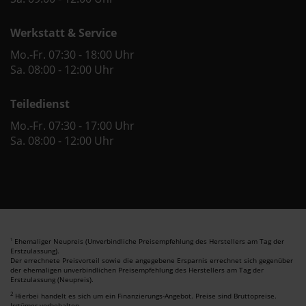
Werkstatt & Service
Mo.-Fr. 07:30 - 18:00 Uhr
Sa. 08:00 - 12:00 Uhr
Teiledienst
Mo.-Fr. 07:30 - 17:00 Uhr
Sa. 08:00 - 12:00 Uhr
Ehemaliger Neupreis (Unverbindliche Preisempfehlung des Herstellers am Tag der
1
Erstzulassung).
Der errechnete Preisvorteil sowie die angegebene Ersparnis errechnet sich gegenüber
der ehemaligen unverbindlichen Preisempfehlung des Herstellers am Tag der
Erstzulassung (Neupreis).
2
Hierbei handelt es sich um ein Finanzierungs-Angebot. Preise sind Bruttopreise.
Irrtümer vorbehalten.