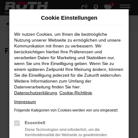
0
Zum
MENÜ
Hauptinhalt
Cookie Einstellungen
springen
Startseite
Fahrzeuge
Fahrzeugbestand
Wir nutzen Cookies, um Ihnen die bestmögliche
Nutzung unserer Webseite zu ermöglichen und unsere
Kommunikation mit Ihnen zu verbessern. Wir
FAHRZEUG-
SHOWROOM
berücksichtigen hierbei Ihre Präferenzen und
verarbeiten Daten für Marketing und Statistiken nur,
wenn Sie uns Ihre Einwilligung geben. Wenn Sie zu
einem späteren Zeitpunkt Ihre Meinung ändern, können
Sie die Einwilligung jederzeit für die Zukunft widerrufen.
Fehler: Network Error
Weitere Informationen zum Umfang der
Datenverarbeitung finden Sie hier:
Beim Laden ist ein Fehler aufgetreten.
Datenschutzerklärung
,
Cookie-Richtlinie
.
Hier sind ein paar Tipps, die dir helfen können:
Impressum
Überprüfe deine Firewall und deine
Folgende Kategorien von Cookies werden von uns eingesetzt:
Internetverbindung.
Laden andere Webseiten, zum Beispiel deine
Essentiell
Suchmaschine?
Diese Technologien sind erforderlich, um die
Kernfunktionalität der Webseite zu gewährleisten.