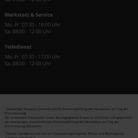
Werkstatt & Service
Mo.-Fr. 07:30 - 18:00 Uhr
Sa. 08:00 - 12:00 Uhr
Teiledienst
Mo.-Fr. 07:30 - 17:00 Uhr
Sa. 08:00 - 12:00 Uhr
Ehemaliger Neupreis (Unverbindliche Preisempfehlung des Herstellers am Tag der
1
Erstzulassung).
Der errechnete Preisvorteil sowie die angegebene Ersparnis errechnet sich gegenüber
der ehemaligen unverbindlichen Preisempfehlung des Herstellers am Tag der
Erstzulassung (Neupreis).
2
Hierbei handelt es sich um ein Finanzierungs-Angebot. Preise sind Bruttopreise.
Irrtümer vorbehalten.