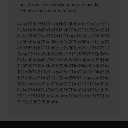
uns diesen Text schicken, um uns bei der
Fehlersuche zu unterstützen:
ewogICJuYW1lIjogIk5ldHdvcmtFcnJvciIs
CiAgImNvbmZpZyI6IHsKICAgICJtZXRob2Qi
OiAiR0VUIiwKICAgICJ1cmwiOiAiaHR0cHM6
Ly9hcGkueC5ha3MtcHJvZC5hdWRhcmlzLm5l
dC92MS9jbGllbnRzLzIyNDQvd2Vic2l0ZS12
ZWhpY2xlcy8xNDA1MzclMjMyNTM2P2ZpZWxk
PWludGVybmFsTnVtYmVyJndlYnNpdGU9NjA0
ZjQ5OGFlNDc2NzE0ZDNkNTkwMWQxIiwKICAg
ICJoZWFkZXJzIjoge30sCiAgICAiYm9keSI6
IG51bGwsCiAgICAiZXhwZWN0IjogewogICAg
ICAicmVzcG9uc2VUeXBlIjogIiIKICAgIH0s
CiAgICAidGltZW91dCI6IDAsCiAgICAicHJv
Z3Jlc3MiOiBudWxsLAogICAgInJpc2t5Ijog
ZmFsc2UKICB9Cn0=