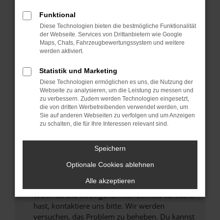
Prüfe deine Browsererweiterungen.
Manche Erweiterungen, wie Werbeblocker,
Funktional
können das Laden bestimmter Seiten
Diese Technologien bieten die bestmögliche Funktionalität
verhindern. Funktioniert die Seite in einem
der Webseite. Services von Drittanbietern wie Google
anderen Browser oder in einem privaten
Maps, Chats, Fahrzeugbewertungssystem und weitere
werden aktiviert.
Fenster?
Starte dein Gerät neu.
Statistik und Marketing
Das kann manchmal helfen, vorübergehende
Diese Technologien ermöglichen es uns, die Nutzung der
Probleme zu beheben.
Webseite zu analysieren, um die Leistung zu messen und
zu verbessern. Zudem werden Technologien eingesetzt,
Stelle sicher, dass dein Browser und dein
die von dritten Werbetreibenden verwendet werden, um
Betriebssystem auf dem neuesten Stand
Sie auf anderen Webseiten zu verfolgen und um Anzeigen
zu schalten, die für Ihre Interessen relevant sind.
sind.
Veraltete Software birgt nicht nur ein
Sicherheitsrisiko, sondern kann auch dazu
Speichern
führen, dass bestimmte Funktionen nicht mehr
Optionale Cookies ablehnen
unterstützt werden.
Alle akzeptieren
Wende dich an den Webseitenbetreiber.
Wenn du alle oben genannten Schritte versucht
hast, kontaktiere uns bitte. Wir werden
versuchen, das Problem zu beheben. Du kannst