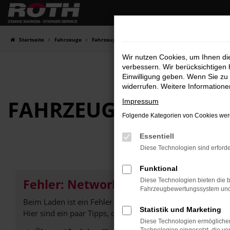
Zum
Hauptinhalt
springen
Startseite
Fahrzeuge
Fahrzeugbestand
Wir nutzen Cookies, um Ihnen d
verbessern. Wir berücksichtigen 
Einwilligung geben. Wenn Sie zu 
widerrufen. Weitere Information
FAHRZEUG-
SHOWRO
Impressum
Folgende Kategorien von Cookies werd
Essentiell
Diese Technologien sind erforde
Funktional
Fehler: Network Error
Diese Technologien bieten die b
Fahrzeugbewertungssystem und w
Beim Laden ist ein Fehler aufgetreten.
Statistik und Marketing
Hier sind ein paar Tipps, die dir helfen können:
Diese Technologien ermöglichen