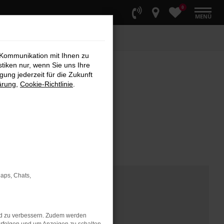
0
MENÜ
 Kommunikation mit Ihnen zu
stiken nur, wenn Sie uns Ihre
ung jederzeit für die Zukunft
ärung
,
Cookie-Richtlinie
.
Maps, Chats,
nd zu verbessern. Zudem werden