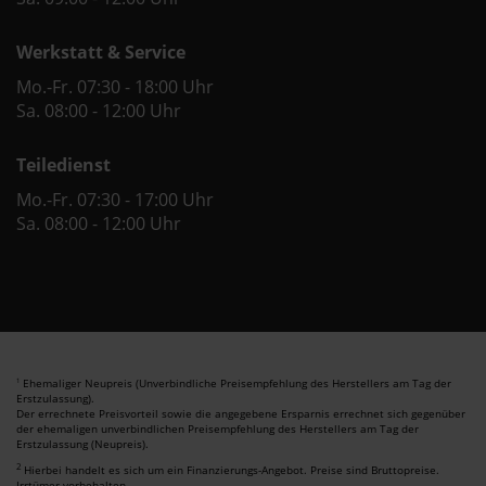
Werkstatt & Service
Mo.-Fr. 07:30 - 18:00 Uhr
Sa. 08:00 - 12:00 Uhr
Teiledienst
Mo.-Fr. 07:30 - 17:00 Uhr
Sa. 08:00 - 12:00 Uhr
Ehemaliger Neupreis (Unverbindliche Preisempfehlung des Herstellers am Tag der
1
Erstzulassung).
Der errechnete Preisvorteil sowie die angegebene Ersparnis errechnet sich gegenüber
der ehemaligen unverbindlichen Preisempfehlung des Herstellers am Tag der
Erstzulassung (Neupreis).
2
Hierbei handelt es sich um ein Finanzierungs-Angebot. Preise sind Bruttopreise.
Irrtümer vorbehalten.