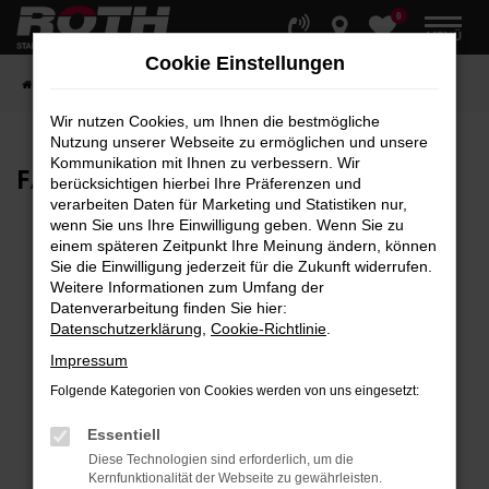
0
Zum
MENÜ
Hauptinhalt
Cookie Einstellungen
springen
Startseite
Fahrzeuge
Fahrzeugbestand
Wir nutzen Cookies, um Ihnen die bestmögliche
Nutzung unserer Webseite zu ermöglichen und unsere
Kommunikation mit Ihnen zu verbessern. Wir
FAHRZEUG-
SHOWROOM
berücksichtigen hierbei Ihre Präferenzen und
verarbeiten Daten für Marketing und Statistiken nur,
wenn Sie uns Ihre Einwilligung geben. Wenn Sie zu
einem späteren Zeitpunkt Ihre Meinung ändern, können
Sie die Einwilligung jederzeit für die Zukunft widerrufen.
Fehler: Network Error
Weitere Informationen zum Umfang der
Datenverarbeitung finden Sie hier:
Beim Laden ist ein Fehler aufgetreten.
Datenschutzerklärung
,
Cookie-Richtlinie
.
Hier sind ein paar Tipps, die dir helfen können:
Impressum
Überprüfe deine Firewall und deine
Folgende Kategorien von Cookies werden von uns eingesetzt:
Internetverbindung.
Laden andere Webseiten, zum Beispiel deine
Essentiell
Suchmaschine?
Diese Technologien sind erforderlich, um die
Kernfunktionalität der Webseite zu gewährleisten.