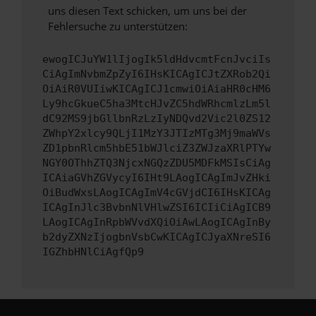
uns diesen Text schicken, um uns bei der
Fehlersuche zu unterstützen:
ewogICJuYW1lIjogIk5ldHdvcmtFcnJvciIs
CiAgImNvbmZpZyI6IHsKICAgICJtZXRob2Qi
OiAiR0VUIiwKICAgICJ1cmwiOiAiaHR0cHM6
Ly9hcGkueC5ha3MtcHJvZC5hdWRhcmlzLm5l
dC92MS9jbGllbnRzLzIyNDQvd2Vic2l0ZS12
ZWhpY2xlcy9QLjI1MzY3JTIzMTg3Mj9maWVs
ZD1pbnRlcm5hbE51bWJlciZ3ZWJzaXRlPTYw
NGY0OThhZTQ3NjcxNGQzZDU5MDFkMSIsCiAg
ICAiaGVhZGVycyI6IHt9LAogICAgImJvZHki
OiBudWxsLAogICAgImV4cGVjdCI6IHsKICAg
ICAgInJlc3BvbnNlVHlwZSI6ICIiCiAgICB9
LAogICAgInRpbWVvdXQiOiAwLAogICAgInBy
b2dyZXNzIjogbnVsbCwKICAgICJyaXNreSI6
IGZhbHNlCiAgfQp9