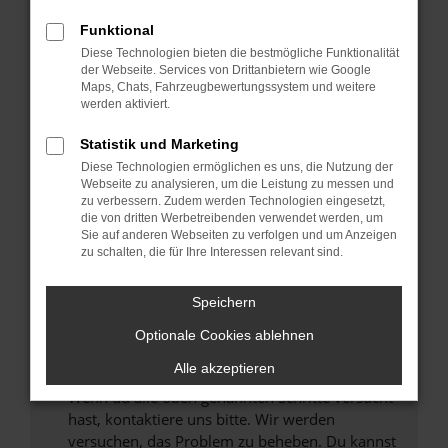
Prüfe deine Browsererweiterungen.
Manche Erweiterungen, wie Werbeblocker,
Funktional
können das Laden bestimmter Seiten
Diese Technologien bieten die bestmögliche Funktionalität
verhindern. Funktioniert die Seite in einem
der Webseite. Services von Drittanbietern wie Google
anderen Browser oder in einem privaten
Maps, Chats, Fahrzeugbewertungssystem und weitere
werden aktiviert.
Fenster?
Starte dein Gerät neu.
Statistik und Marketing
Das kann manchmal helfen, vorübergehende
Diese Technologien ermöglichen es uns, die Nutzung der
Probleme zu beheben.
Webseite zu analysieren, um die Leistung zu messen und
zu verbessern. Zudem werden Technologien eingesetzt,
Stelle sicher, dass dein Browser und dein
die von dritten Werbetreibenden verwendet werden, um
Betriebssystem auf dem neuesten Stand
Sie auf anderen Webseiten zu verfolgen und um Anzeigen
zu schalten, die für Ihre Interessen relevant sind.
sind.
Veraltete Software birgt nicht nur ein
Sicherheitsrisiko, sondern kann auch dazu
Speichern
führen, dass bestimmte Funktionen nicht mehr
Optionale Cookies ablehnen
unterstützt werden.
Alle akzeptieren
Wende dich an den Webseitenbetreiber.
Wenn du alle oben genannten Schritte versucht
hast, kontaktiere uns bitte. Wir werden
versuchen, das Problem zu beheben. Du kannst