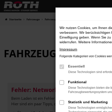
Zum
Hauptinhalt
springen
Startseite
Fahrzeuge
Fahrzeugbestand
Wir nutzen Cookies, um Ihnen d
verbessern. Wir berücksichtigen 
Einwilligung geben. Wenn Sie zu 
widerrufen. Weitere Information
FAHRZEUG-
SHOWRO
Impressum
Folgende Kategorien von Cookies werd
Essentiell
Diese Technologien sind erforde
Funktional
Fehler: Network Error
Diese Technologien bieten die b
Fahrzeugbewertungssystem und w
Beim Laden ist ein Fehler aufgetreten.
Statistik und Marketing
Hier sind ein paar Tipps, die dir helfen können:
Diese Technologien ermöglichen