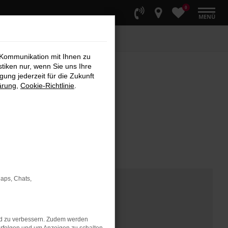
0
MENÜ
 Kommunikation mit Ihnen zu
stiken nur, wenn Sie uns Ihre
ung jederzeit für die Zukunft
ärung
,
Cookie-Richtlinie
.
Maps, Chats,
nd zu verbessern. Zudem werden