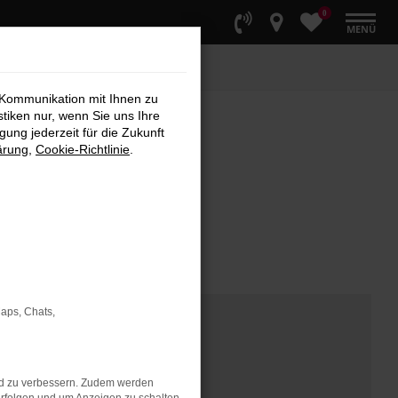
0
MENÜ
 Kommunikation mit Ihnen zu
stiken nur, wenn Sie uns Ihre
ung jederzeit für die Zukunft
ärung
,
Cookie-Richtlinie
.
Maps, Chats,
nd zu verbessern. Zudem werden