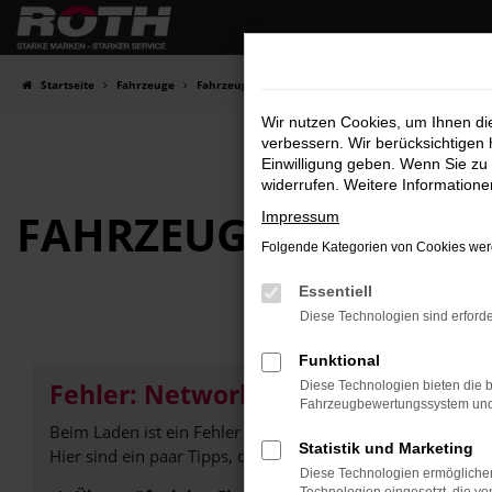
Zum
Hauptinhalt
springen
Startseite
Fahrzeuge
Fahrzeugbestand
Wir nutzen Cookies, um Ihnen d
verbessern. Wir berücksichtigen 
Einwilligung geben. Wenn Sie zu 
widerrufen. Weitere Information
FAHRZEUG-
SHOWRO
Impressum
Folgende Kategorien von Cookies werd
Essentiell
Diese Technologien sind erforde
Funktional
Fehler: Network Error
Diese Technologien bieten die b
Fahrzeugbewertungssystem und w
Beim Laden ist ein Fehler aufgetreten.
Statistik und Marketing
Hier sind ein paar Tipps, die dir helfen können:
Diese Technologien ermöglichen