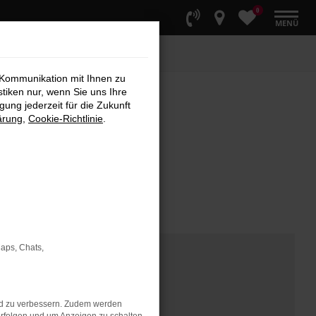
0
MENÜ
 Kommunikation mit Ihnen zu
stiken nur, wenn Sie uns Ihre
ung jederzeit für die Zukunft
ärung
,
Cookie-Richtlinie
.
Maps, Chats,
nd zu verbessern. Zudem werden