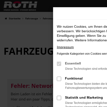
Zum
Hauptinhalt
springen
Startseite
Fahrzeuge
Fahrzeugbestand
Wir nutzen Cookies, um Ihnen d
verbessern. Wir berücksichtigen 
Einwilligung geben. Wenn Sie zu 
widerrufen. Weitere Information
FAHRZEUG-
SHOWRO
Impressum
Folgende Kategorien von Cookies werd
Essentiell
Diese Technologien sind erforde
Funktional
Fehler: Network Error
Diese Technologien bieten die b
Fahrzeugbewertungssystem und w
Beim Laden ist ein Fehler aufgetreten.
Statistik und Marketing
Hier sind ein paar Tipps, die dir helfen können:
Diese Technologien ermöglichen