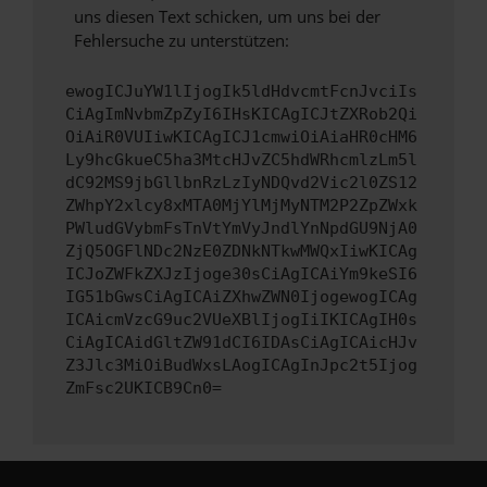
uns diesen Text schicken, um uns bei der
Fehlersuche zu unterstützen:
ewogICJuYW1lIjogIk5ldHdvcmtFcnJvciIs
CiAgImNvbmZpZyI6IHsKICAgICJtZXRob2Qi
OiAiR0VUIiwKICAgICJ1cmwiOiAiaHR0cHM6
Ly9hcGkueC5ha3MtcHJvZC5hdWRhcmlzLm5l
dC92MS9jbGllbnRzLzIyNDQvd2Vic2l0ZS12
ZWhpY2xlcy8xMTA0MjYlMjMyNTM2P2ZpZWxk
PWludGVybmFsTnVtYmVyJndlYnNpdGU9NjA0
ZjQ5OGFlNDc2NzE0ZDNkNTkwMWQxIiwKICAg
ICJoZWFkZXJzIjoge30sCiAgICAiYm9keSI6
IG51bGwsCiAgICAiZXhwZWN0IjogewogICAg
ICAicmVzcG9uc2VUeXBlIjogIiIKICAgIH0s
CiAgICAidGltZW91dCI6IDAsCiAgICAicHJv
Z3Jlc3MiOiBudWxsLAogICAgInJpc2t5Ijog
ZmFsc2UKICB9Cn0=