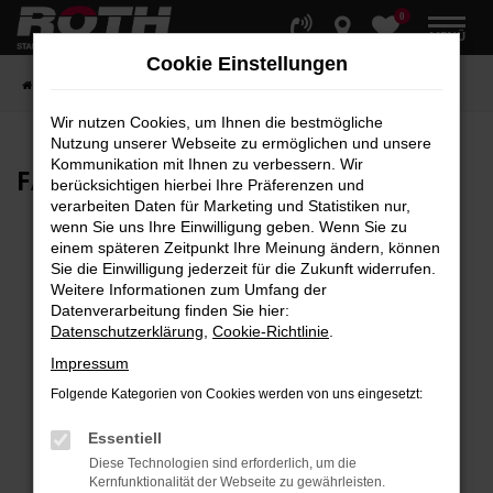
0
Zum
MENÜ
Hauptinhalt
Cookie Einstellungen
springen
Startseite
Fahrzeuge
Fahrzeugbestand
Wir nutzen Cookies, um Ihnen die bestmögliche
Nutzung unserer Webseite zu ermöglichen und unsere
Kommunikation mit Ihnen zu verbessern. Wir
FAHRZEUG-
SHOWROOM
berücksichtigen hierbei Ihre Präferenzen und
verarbeiten Daten für Marketing und Statistiken nur,
wenn Sie uns Ihre Einwilligung geben. Wenn Sie zu
einem späteren Zeitpunkt Ihre Meinung ändern, können
Sie die Einwilligung jederzeit für die Zukunft widerrufen.
Fehler: Network Error
Weitere Informationen zum Umfang der
Datenverarbeitung finden Sie hier:
Beim Laden ist ein Fehler aufgetreten.
Datenschutzerklärung
,
Cookie-Richtlinie
.
Hier sind ein paar Tipps, die dir helfen können:
Impressum
Überprüfe deine Firewall und deine
Folgende Kategorien von Cookies werden von uns eingesetzt:
Internetverbindung.
Laden andere Webseiten, zum Beispiel deine
Essentiell
Suchmaschine?
Diese Technologien sind erforderlich, um die
Kernfunktionalität der Webseite zu gewährleisten.