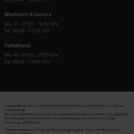
Werkstatt & Service
Mo.-Fr. 07:30 - 18:00 Uhr
Sa. 08:00 - 12:00 Uhr
Teiledienst
Mo.-Fr. 07:30 - 17:00 Uhr
Sa. 08:00 - 12:00 Uhr
Ehemaliger Neupreis (Unverbindliche Preisempfehlung des Herstellers am Tag der
1
Erstzulassung).
Der errechnete Preisvorteil sowie die angegebene Ersparnis errechnet sich gegenüber
der ehemaligen unverbindlichen Preisempfehlung des Herstellers am Tag der
Erstzulassung (Neupreis).
2
Hierbei handelt es sich um ein Finanzierungs-Angebot. Preise sind Bruttopreise.
Irrtümer vorbehalten.