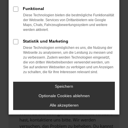
Prüfe deine Browsererweiterungen.
Manche Erweiterungen, wie Werbeblocker,
Funktional
können das Laden bestimmter Seiten
Diese Technologien bieten die bestmögliche Funktionalität
verhindern. Funktioniert die Seite in einem
der Webseite. Services von Drittanbietern wie Google
anderen Browser oder in einem privaten
Maps, Chats, Fahrzeugbewertungssystem und weitere
werden aktiviert.
Fenster?
Starte dein Gerät neu.
Statistik und Marketing
Das kann manchmal helfen, vorübergehende
Diese Technologien ermöglichen es uns, die Nutzung der
Probleme zu beheben.
Webseite zu analysieren, um die Leistung zu messen und
zu verbessern. Zudem werden Technologien eingesetzt,
Stelle sicher, dass dein Browser und dein
die von dritten Werbetreibenden verwendet werden, um
Betriebssystem auf dem neuesten Stand
Sie auf anderen Webseiten zu verfolgen und um Anzeigen
zu schalten, die für Ihre Interessen relevant sind.
sind.
Veraltete Software birgt nicht nur ein
Sicherheitsrisiko, sondern kann auch dazu
Speichern
führen, dass bestimmte Funktionen nicht mehr
Optionale Cookies ablehnen
unterstützt werden.
Alle akzeptieren
Wende dich an den Webseitenbetreiber.
Wenn du alle oben genannten Schritte versucht
hast, kontaktiere uns bitte. Wir werden
versuchen, das Problem zu beheben. Du kannst