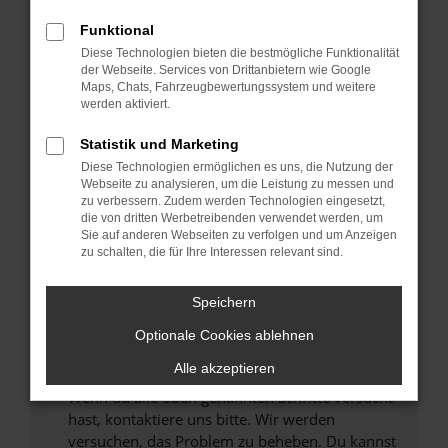
Prüfe deine Browsererweiterungen.
Manche Erweiterungen, wie Werbeblocker,
Funktional
können das Laden bestimmter Seiten
Diese Technologien bieten die bestmögliche Funktionalität
verhindern. Funktioniert die Seite in einem
der Webseite. Services von Drittanbietern wie Google
anderen Browser oder in einem privaten
Maps, Chats, Fahrzeugbewertungssystem und weitere
werden aktiviert.
Fenster?
Starte dein Gerät neu.
Statistik und Marketing
Das kann manchmal helfen, vorübergehende
Diese Technologien ermöglichen es uns, die Nutzung der
Probleme zu beheben.
Webseite zu analysieren, um die Leistung zu messen und
zu verbessern. Zudem werden Technologien eingesetzt,
Stelle sicher, dass dein Browser und dein
die von dritten Werbetreibenden verwendet werden, um
Betriebssystem auf dem neuesten Stand
Sie auf anderen Webseiten zu verfolgen und um Anzeigen
zu schalten, die für Ihre Interessen relevant sind.
sind.
Veraltete Software birgt nicht nur ein
Sicherheitsrisiko, sondern kann auch dazu
Speichern
führen, dass bestimmte Funktionen nicht mehr
Optionale Cookies ablehnen
unterstützt werden.
Alle akzeptieren
Wende dich an den Webseitenbetreiber.
Wenn du alle oben genannten Schritte versucht
hast, kontaktiere uns bitte. Wir werden
versuchen, das Problem zu beheben. Du kannst