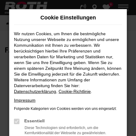
0
Zum
MENÜ
Hauptinhalt
Cookie Einstellungen
springen
Startseite
Fahrzeuge
Fahrzeugbestand
Wir nutzen Cookies, um Ihnen die bestmögliche
Nutzung unserer Webseite zu ermöglichen und unsere
Kommunikation mit Ihnen zu verbessern. Wir
FAHRZEUG-
SHOWROOM
berücksichtigen hierbei Ihre Präferenzen und
verarbeiten Daten für Marketing und Statistiken nur,
wenn Sie uns Ihre Einwilligung geben. Wenn Sie zu
einem späteren Zeitpunkt Ihre Meinung ändern, können
Sie die Einwilligung jederzeit für die Zukunft widerrufen.
Fehler: Network Error
Weitere Informationen zum Umfang der
Datenverarbeitung finden Sie hier:
Beim Laden ist ein Fehler aufgetreten.
Datenschutzerklärung
,
Cookie-Richtlinie
.
Hier sind ein paar Tipps, die dir helfen können:
Impressum
Überprüfe deine Firewall und deine
Folgende Kategorien von Cookies werden von uns eingesetzt:
Internetverbindung.
Laden andere Webseiten, zum Beispiel deine
Essentiell
Suchmaschine?
Diese Technologien sind erforderlich, um die
Kernfunktionalität der Webseite zu gewährleisten.