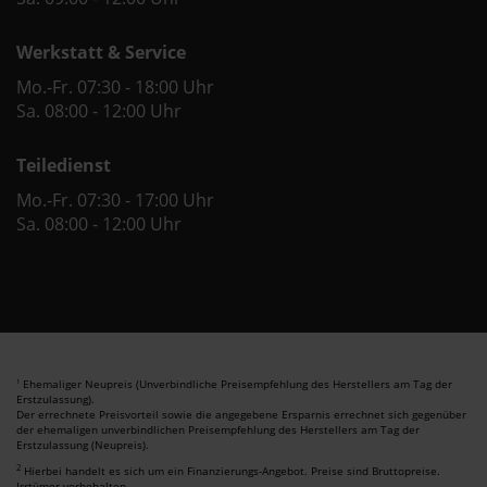
Werkstatt & Service
Mo.-Fr. 07:30 - 18:00 Uhr
Sa. 08:00 - 12:00 Uhr
Teiledienst
Mo.-Fr. 07:30 - 17:00 Uhr
Sa. 08:00 - 12:00 Uhr
Ehemaliger Neupreis (Unverbindliche Preisempfehlung des Herstellers am Tag der
1
Erstzulassung).
Der errechnete Preisvorteil sowie die angegebene Ersparnis errechnet sich gegenüber
der ehemaligen unverbindlichen Preisempfehlung des Herstellers am Tag der
Erstzulassung (Neupreis).
2
Hierbei handelt es sich um ein Finanzierungs-Angebot. Preise sind Bruttopreise.
Irrtümer vorbehalten.