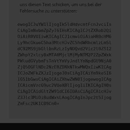
uns diesen Text schicken, um uns bei der
Fehlersuche zu unterstützen:
ewogICJuYW1lIjogIk5ldHdvcmtFcnJvciIs
CiAgImNvbmZpZyI6IHsKICAgICJtZXRob2Qi
OiAiR0VUIiwKICAgICJ1cmwiOiAiaHR0cHM6
Ly9hcGkueC5ha3MtcHJvZC5hdWRhcmlzLm5l
dC92MS9jbGllbnRzLzIyNDQvd2Vic2l0ZS12
ZWhpY2xlcy8xMTA0MjclMjMyNTM2P2ZpZWxk
PWludGVybmFsTnVtYmVyJndlYnNpdGU9NjA0
ZjQ5OGFlNDc2NzE0ZDNkNTkwMWQxIiwKICAg
ICJoZWFkZXJzIjoge30sCiAgICAiYm9keSI6
IG51bGwsCiAgICAiZXhwZWN0IjogewogICAg
ICAicmVzcG9uc2VUeXBlIjogIiIKICAgIH0s
CiAgICAidGltZW91dCI6IDAsCiAgICAicHJv
Z3Jlc3MiOiBudWxsLAogICAgInJpc2t5Ijog
ZmFsc2UKICB9Cn0=