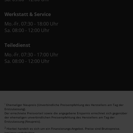
Werkstatt & Service
Mo.-Fr. 07:30 - 18:00 Uhr
Sa. 08:00 - 12:00 Uhr
Teiledienst
Mo.-Fr. 07:30 - 17:00 Uhr
Sa. 08:00 - 12:00 Uhr
Ehemaliger Neupreis (Unverbindliche Preisempfehlung des Herstellers am Tag der
1
Erstzulassung).
Der errechnete Preisvorteil sowie die angegebene Ersparnis errechnet sich gegenüber
der ehemaligen unverbindlichen Preisempfehlung des Herstellers am Tag der
Erstzulassung (Neupreis).
2
Hierbei handelt es sich um ein Finanzierungs-Angebot. Preise sind Bruttopreise.
Irrtümer vorbehalten.