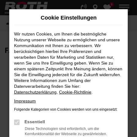
0
Zum
MENÜ
Hauptinhalt
Cookie Einstellungen
springen
Startseite
Fahrzeuge
Fahrzeugbestand
Wir nutzen Cookies, um Ihnen die bestmögliche
Nutzung unserer Webseite zu ermöglichen und unsere
Kommunikation mit Ihnen zu verbessern. Wir
FAHRZEUG-
SHOWROOM
berücksichtigen hierbei Ihre Präferenzen und
verarbeiten Daten für Marketing und Statistiken nur,
wenn Sie uns Ihre Einwilligung geben. Wenn Sie zu
einem späteren Zeitpunkt Ihre Meinung ändern, können
Sie die Einwilligung jederzeit für die Zukunft widerrufen.
Fehler: Network Error
Weitere Informationen zum Umfang der
Datenverarbeitung finden Sie hier:
Beim Laden ist ein Fehler aufgetreten.
Datenschutzerklärung
,
Cookie-Richtlinie
.
Hier sind ein paar Tipps, die dir helfen können:
Impressum
Überprüfe deine Firewall und deine
Folgende Kategorien von Cookies werden von uns eingesetzt:
Internetverbindung.
Laden andere Webseiten, zum Beispiel deine
Essentiell
Suchmaschine?
Diese Technologien sind erforderlich, um die
Kernfunktionalität der Webseite zu gewährleisten.