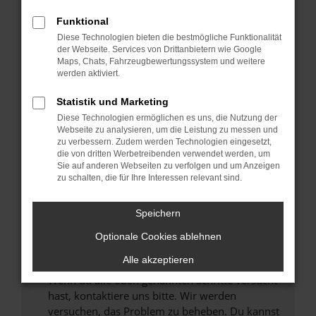
Prüfe deine Browsererweiterungen.
Manche Erweiterungen, wie Werbeblocker,
Funktional
können das Laden bestimmter Seiten
Diese Technologien bieten die bestmögliche Funktionalität
verhindern. Funktioniert die Seite in einem
der Webseite. Services von Drittanbietern wie Google
anderen Browser oder in einem privaten
Maps, Chats, Fahrzeugbewertungssystem und weitere
werden aktiviert.
Fenster?
Starte dein Gerät neu.
Statistik und Marketing
Das kann manchmal helfen, vorübergehende
Diese Technologien ermöglichen es uns, die Nutzung der
Probleme zu beheben.
Webseite zu analysieren, um die Leistung zu messen und
zu verbessern. Zudem werden Technologien eingesetzt,
Stelle sicher, dass dein Browser und dein
die von dritten Werbetreibenden verwendet werden, um
Betriebssystem auf dem neuesten Stand
Sie auf anderen Webseiten zu verfolgen und um Anzeigen
zu schalten, die für Ihre Interessen relevant sind.
sind.
Veraltete Software birgt nicht nur ein
Sicherheitsrisiko, sondern kann auch dazu
Speichern
führen, dass bestimmte Funktionen nicht mehr
Optionale Cookies ablehnen
unterstützt werden.
Alle akzeptieren
Wende dich an den Webseitenbetreiber.
Wenn du alle oben genannten Schritte versucht
hast, kontaktiere uns bitte. Wir werden
versuchen, das Problem zu beheben. Du kannst