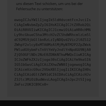
uns diesen Text schicken, um uns bei der
Fehlersuche zu unterstützen:
ewogICJuYW1lIjogIk5ldHdvcmtFcnJvciIs
CiAgImNvbmZpZyI6IHsKICAgICJtZXRob2Qi
OiAiR0VUIiwKICAgICJ1cmwiOiAiaHR0cHM6
Ly9hcGkueC5ha3MtcHJvZC5hdWRhcmlzLm5l
dC92MS9jbGllbnRzLzIyNDQvd2Vic2l0ZS12
ZWhpY2xlcy8xMTA0MzAlMjMyNTM2P2ZpZWxk
PWludGVybmFsTnVtYmVyJndlYnNpdGU9NjA0
ZjQ5OGFlNDc2NzE0ZDNkNTkwMWQxIiwKICAg
ICJoZWFkZXJzIjoge30sCiAgICAiYm9keSI6
IG51bGwsCiAgICAiZXhwZWN0IjogewogICAg
ICAicmVzcG9uc2VUeXBlIjogIiIKICAgIH0s
CiAgICAidGltZW91dCI6IDAsCiAgICAicHJv
Z3Jlc3MiOiBudWxsLAogICAgInJpc2t5Ijog
ZmFsc2UKICB9Cn0=