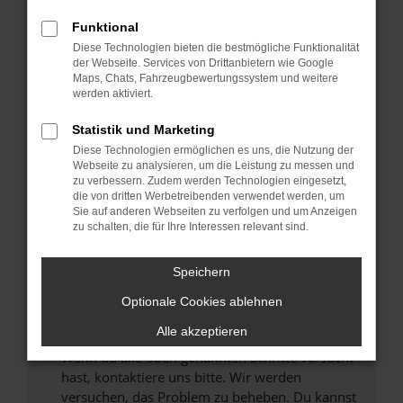
Prüfe deine Browsererweiterungen.
Manche Erweiterungen, wie Werbeblocker,
Funktional
können das Laden bestimmter Seiten
Diese Technologien bieten die bestmögliche Funktionalität
verhindern. Funktioniert die Seite in einem
der Webseite. Services von Drittanbietern wie Google
anderen Browser oder in einem privaten
Maps, Chats, Fahrzeugbewertungssystem und weitere
werden aktiviert.
Fenster?
Starte dein Gerät neu.
Statistik und Marketing
Das kann manchmal helfen, vorübergehende
Diese Technologien ermöglichen es uns, die Nutzung der
Probleme zu beheben.
Webseite zu analysieren, um die Leistung zu messen und
zu verbessern. Zudem werden Technologien eingesetzt,
Stelle sicher, dass dein Browser und dein
die von dritten Werbetreibenden verwendet werden, um
Betriebssystem auf dem neuesten Stand
Sie auf anderen Webseiten zu verfolgen und um Anzeigen
zu schalten, die für Ihre Interessen relevant sind.
sind.
Veraltete Software birgt nicht nur ein
Sicherheitsrisiko, sondern kann auch dazu
Speichern
führen, dass bestimmte Funktionen nicht mehr
Optionale Cookies ablehnen
unterstützt werden.
Alle akzeptieren
Wende dich an den Webseitenbetreiber.
Wenn du alle oben genannten Schritte versucht
hast, kontaktiere uns bitte. Wir werden
versuchen, das Problem zu beheben. Du kannst