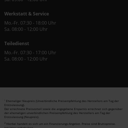
Werkstatt & Service
Mo.-Fr. 07:30 - 18:00 Uhr
Sa. 08:00 - 12:00 Uhr
Teiledienst
Mo.-Fr. 07:30 - 17:00 Uhr
Sa. 08:00 - 12:00 Uhr
Ehemaliger Neupreis (Unverbindliche Preisempfehlung des Herstellers am Tag der
1
Erstzulassung).
Der errechnete Preisvorteil sowie die angegebene Ersparnis errechnet sich gegenüber
der ehemaligen unverbindlichen Preisempfehlung des Herstellers am Tag der
Erstzulassung (Neupreis).
2
Hierbei handelt es sich um ein Finanzierungs-Angebot. Preise sind Bruttopreise.
Irrtümer vorbehalten.