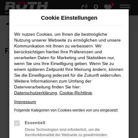
0
Zum
MENÜ
Hauptinhalt
Cookie Einstellungen
springen
Startseite
Fahrzeuge
Fahrzeugbestand
Wir nutzen Cookies, um Ihnen die bestmögliche
Nutzung unserer Webseite zu ermöglichen und unsere
Kommunikation mit Ihnen zu verbessern. Wir
FAHRZEUG-
SHOWROOM
berücksichtigen hierbei Ihre Präferenzen und
verarbeiten Daten für Marketing und Statistiken nur,
wenn Sie uns Ihre Einwilligung geben. Wenn Sie zu
einem späteren Zeitpunkt Ihre Meinung ändern, können
Sie die Einwilligung jederzeit für die Zukunft widerrufen.
Fehler: Network Error
Weitere Informationen zum Umfang der
Datenverarbeitung finden Sie hier:
Beim Laden ist ein Fehler aufgetreten.
Datenschutzerklärung
,
Cookie-Richtlinie
.
Hier sind ein paar Tipps, die dir helfen können:
Impressum
Überprüfe deine Firewall und deine
Folgende Kategorien von Cookies werden von uns eingesetzt:
Internetverbindung.
Laden andere Webseiten, zum Beispiel deine
Essentiell
Suchmaschine?
Diese Technologien sind erforderlich, um die
Kernfunktionalität der Webseite zu gewährleisten.