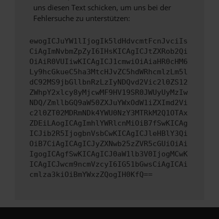
uns diesen Text schicken, um uns bei der
Fehlersuche zu unterstützen:
ewogICJuYW1lIjogIk5ldHdvcmtFcnJvciIs
CiAgImNvbmZpZyI6IHsKICAgICJtZXRob2Qi
OiAiR0VUIiwKICAgICJ1cmwiOiAiaHR0cHM6
Ly9hcGkueC5ha3MtcHJvZC5hdWRhcmlzLm5l
dC92MS9jbGllbnRzLzIyNDQvd2Vic2l0ZS12
ZWhpY2xlcy8yMjcwMF9HV19SR0JWUyUyMzIw
NDQ/ZmllbGQ9aW50ZXJuYWxOdW1iZXImd2Vi
c2l0ZT02MDRmNDk4YWU0NzY3MTRkM2Q1OTAx
ZDEiLAogICAgImhlYWRlcnMiOiB7fSwKICAg
ICJib2R5IjogbnVsbCwKICAgICJleHBlY3Qi
OiB7CiAgICAgICJyZXNwb25zZVR5cGUiOiAi
IgogICAgfSwKICAgICJ0aW1lb3V0IjogMCwK
ICAgICJwcm9ncmVzcyI6IG51bGwsCiAgICAi
cmlza3kiOiBmYWxzZQogIH0KfQ==