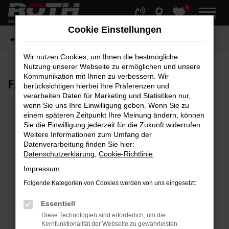
0
Zum
MENÜ
Hauptinhalt
Cookie Einstellungen
springen
Startseite
Fahrzeuge
Fahrzeugbestand
Wir nutzen Cookies, um Ihnen die bestmögliche
Nutzung unserer Webseite zu ermöglichen und unsere
Kommunikation mit Ihnen zu verbessern. Wir
FAHRZEUG-
SHOWROOM
berücksichtigen hierbei Ihre Präferenzen und
verarbeiten Daten für Marketing und Statistiken nur,
wenn Sie uns Ihre Einwilligung geben. Wenn Sie zu
einem späteren Zeitpunkt Ihre Meinung ändern, können
Sie die Einwilligung jederzeit für die Zukunft widerrufen.
Fehler: Network Error
Weitere Informationen zum Umfang der
Datenverarbeitung finden Sie hier:
Beim Laden ist ein Fehler aufgetreten.
Datenschutzerklärung
,
Cookie-Richtlinie
.
Hier sind ein paar Tipps, die dir helfen können:
Impressum
Überprüfe deine Firewall und deine
Folgende Kategorien von Cookies werden von uns eingesetzt:
Internetverbindung.
Laden andere Webseiten, zum Beispiel deine
Essentiell
Suchmaschine?
Diese Technologien sind erforderlich, um die
Kernfunktionalität der Webseite zu gewährleisten.