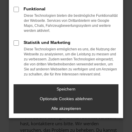
Prüfe deine Browsererweiterungen.
Manche Erweiterungen, wie Werbeblocker,
Funktional
können das Laden bestimmter Seiten
Diese Technologien bieten die bestmögliche Funktionalität
verhindern. Funktioniert die Seite in einem
der Webseite. Services von Drittanbietern wie Google
anderen Browser oder in einem privaten
Maps, Chats, Fahrzeugbewertungssystem und weitere
werden aktiviert.
Fenster?
Starte dein Gerät neu.
Statistik und Marketing
Das kann manchmal helfen, vorübergehende
Diese Technologien ermöglichen es uns, die Nutzung der
Probleme zu beheben.
Webseite zu analysieren, um die Leistung zu messen und
zu verbessern. Zudem werden Technologien eingesetzt,
Stelle sicher, dass dein Browser und dein
die von dritten Werbetreibenden verwendet werden, um
Betriebssystem auf dem neuesten Stand
Sie auf anderen Webseiten zu verfolgen und um Anzeigen
zu schalten, die für Ihre Interessen relevant sind.
sind.
Veraltete Software birgt nicht nur ein
Sicherheitsrisiko, sondern kann auch dazu
Speichern
führen, dass bestimmte Funktionen nicht mehr
Optionale Cookies ablehnen
unterstützt werden.
Alle akzeptieren
Wende dich an den Webseitenbetreiber.
Wenn du alle oben genannten Schritte versucht
hast, kontaktiere uns bitte. Wir werden
versuchen, das Problem zu beheben. Du kannst