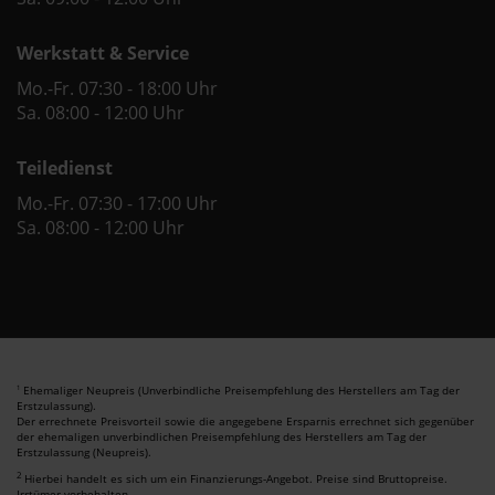
Werkstatt & Service
Mo.-Fr. 07:30 - 18:00 Uhr
Sa. 08:00 - 12:00 Uhr
Teiledienst
Mo.-Fr. 07:30 - 17:00 Uhr
Sa. 08:00 - 12:00 Uhr
Ehemaliger Neupreis (Unverbindliche Preisempfehlung des Herstellers am Tag der
1
Erstzulassung).
Der errechnete Preisvorteil sowie die angegebene Ersparnis errechnet sich gegenüber
der ehemaligen unverbindlichen Preisempfehlung des Herstellers am Tag der
Erstzulassung (Neupreis).
2
Hierbei handelt es sich um ein Finanzierungs-Angebot. Preise sind Bruttopreise.
Irrtümer vorbehalten.