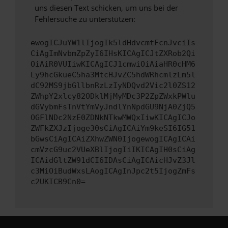
uns diesen Text schicken, um uns bei der
Fehlersuche zu unterstützen:
ewogICJuYW1lIjogIk5ldHdvcmtFcnJvciIs
CiAgImNvbmZpZyI6IHsKICAgICJtZXRob2Qi
OiAiR0VUIiwKICAgICJ1cmwiOiAiaHR0cHM6
Ly9hcGkueC5ha3MtcHJvZC5hdWRhcmlzLm5l
dC92MS9jbGllbnRzLzIyNDQvd2Vic2l0ZS12
ZWhpY2xlcy82ODklMjMyMDc3P2ZpZWxkPWlu
dGVybmFsTnVtYmVyJndlYnNpdGU9NjA0ZjQ5
OGFlNDc2NzE0ZDNkNTkwMWQxIiwKICAgICJo
ZWFkZXJzIjoge30sCiAgICAiYm9keSI6IG51
bGwsCiAgICAiZXhwZWN0IjogewogICAgICAi
cmVzcG9uc2VUeXBlIjogIiIKICAgIH0sCiAg
ICAidGltZW91dCI6IDAsCiAgICAicHJvZ3Jl
c3MiOiBudWxsLAogICAgInJpc2t5IjogZmFs
c2UKICB9Cn0=