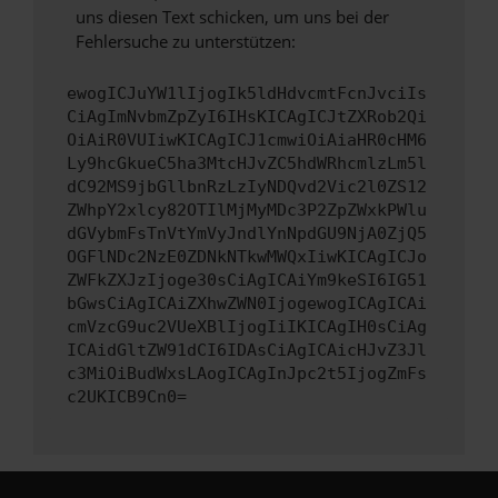
uns diesen Text schicken, um uns bei der
Fehlersuche zu unterstützen:
ewogICJuYW1lIjogIk5ldHdvcmtFcnJvciIs
CiAgImNvbmZpZyI6IHsKICAgICJtZXRob2Qi
OiAiR0VUIiwKICAgICJ1cmwiOiAiaHR0cHM6
Ly9hcGkueC5ha3MtcHJvZC5hdWRhcmlzLm5l
dC92MS9jbGllbnRzLzIyNDQvd2Vic2l0ZS12
ZWhpY2xlcy82OTIlMjMyMDc3P2ZpZWxkPWlu
dGVybmFsTnVtYmVyJndlYnNpdGU9NjA0ZjQ5
OGFlNDc2NzE0ZDNkNTkwMWQxIiwKICAgICJo
ZWFkZXJzIjoge30sCiAgICAiYm9keSI6IG51
bGwsCiAgICAiZXhwZWN0IjogewogICAgICAi
cmVzcG9uc2VUeXBlIjogIiIKICAgIH0sCiAg
ICAidGltZW91dCI6IDAsCiAgICAicHJvZ3Jl
c3MiOiBudWxsLAogICAgInJpc2t5IjogZmFs
c2UKICB9Cn0=