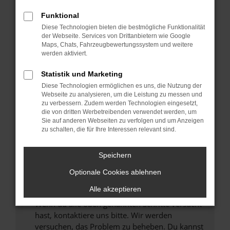
Prüfe deine Browsererweiterungen.
Manche Erweiterungen, wie Werbeblocker,
Funktional
können das Laden bestimmter Seiten
Diese Technologien bieten die bestmögliche Funktionalität
verhindern. Funktioniert die Seite in einem
der Webseite. Services von Drittanbietern wie Google
anderen Browser oder in einem privaten
Maps, Chats, Fahrzeugbewertungssystem und weitere
werden aktiviert.
Fenster?
Starte dein Gerät neu.
Statistik und Marketing
Das kann manchmal helfen, vorübergehende
Diese Technologien ermöglichen es uns, die Nutzung der
Probleme zu beheben.
Webseite zu analysieren, um die Leistung zu messen und
zu verbessern. Zudem werden Technologien eingesetzt,
Stelle sicher, dass dein Browser und dein
die von dritten Werbetreibenden verwendet werden, um
Betriebssystem auf dem neuesten Stand
Sie auf anderen Webseiten zu verfolgen und um Anzeigen
zu schalten, die für Ihre Interessen relevant sind.
sind.
Veraltete Software birgt nicht nur ein
Sicherheitsrisiko, sondern kann auch dazu
Speichern
führen, dass bestimmte Funktionen nicht mehr
Optionale Cookies ablehnen
unterstützt werden.
Alle akzeptieren
Wende dich an den Webseitenbetreiber.
Wenn du alle oben genannten Schritte versucht
hast, kontaktiere uns bitte. Wir werden
versuchen, das Problem zu beheben. Du kannst