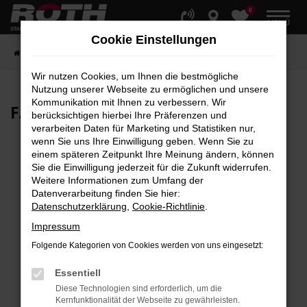
0
Zum
MENÜ
Hauptinhalt
Cookie Einstellungen
springen
Startseite
Fahrzeuge
Fahrzeugbestand
Wir nutzen Cookies, um Ihnen die bestmögliche
Nutzung unserer Webseite zu ermöglichen und unsere
Kommunikation mit Ihnen zu verbessern. Wir
FAHRZEUG-
SHOWROOM
berücksichtigen hierbei Ihre Präferenzen und
verarbeiten Daten für Marketing und Statistiken nur,
wenn Sie uns Ihre Einwilligung geben. Wenn Sie zu
einem späteren Zeitpunkt Ihre Meinung ändern, können
Sie die Einwilligung jederzeit für die Zukunft widerrufen.
Fehler: Network Error
Weitere Informationen zum Umfang der
Datenverarbeitung finden Sie hier:
Beim Laden ist ein Fehler aufgetreten.
Datenschutzerklärung
,
Cookie-Richtlinie
.
Hier sind ein paar Tipps, die dir helfen können:
Impressum
Überprüfe deine Firewall und deine
Folgende Kategorien von Cookies werden von uns eingesetzt:
Internetverbindung.
Laden andere Webseiten, zum Beispiel deine
Essentiell
Suchmaschine?
Diese Technologien sind erforderlich, um die
Kernfunktionalität der Webseite zu gewährleisten.