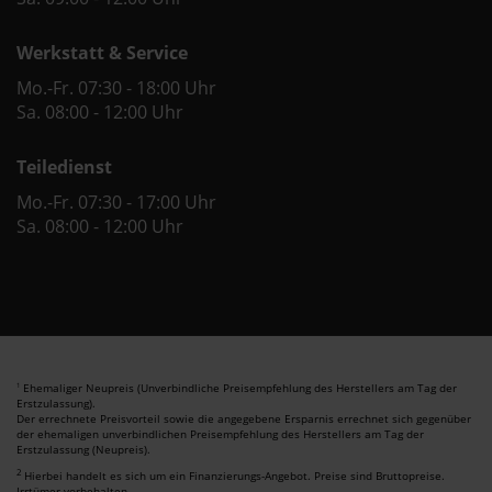
Werkstatt & Service
Mo.-Fr. 07:30 - 18:00 Uhr
Sa. 08:00 - 12:00 Uhr
Teiledienst
Mo.-Fr. 07:30 - 17:00 Uhr
Sa. 08:00 - 12:00 Uhr
Ehemaliger Neupreis (Unverbindliche Preisempfehlung des Herstellers am Tag der
1
Erstzulassung).
Der errechnete Preisvorteil sowie die angegebene Ersparnis errechnet sich gegenüber
der ehemaligen unverbindlichen Preisempfehlung des Herstellers am Tag der
Erstzulassung (Neupreis).
2
Hierbei handelt es sich um ein Finanzierungs-Angebot. Preise sind Bruttopreise.
Irrtümer vorbehalten.